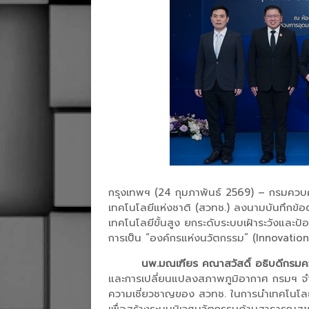
กรุงเทพฯ (24 กุมภาพันธ์ 2569) – กรมควบ
เทคโนโลยีแห่งชาติ (สวทช.) ลงนามบันทึกข
เทคโนโลยีขั้นสูง ยกระดับระบบเฝ้าระวังและป้อ
การเป็น “องค์กรแห่งนวัตกรรม” (Innovatio
นพ.มณเฑียร คณาสวัสดิ์ อธิบดีกรม
และการเปลี่ยนแปลงสภาพภูมิอากาศ กรมฯ จำเป
ความเชี่ยวชาญของ สวทช. ในการนำเทคโนโลยีดิ