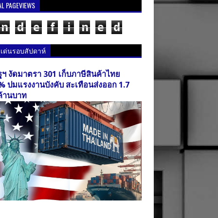
AL PAGEVIEWS
n
d
e
f
i
n
e
d
วเด่นรอบสัปดาห์
ฐฯ งัดมาตรา 301 เก็บภาษีสินค้าไทย
% ปมแรงงานบังคับ สะเทือนส่งออก 1.7
ล้านบาท