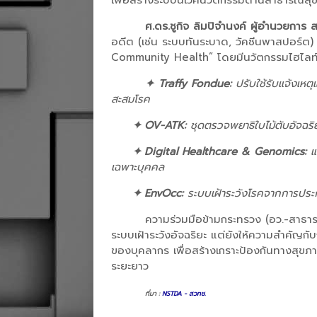
เพื่อสร้างระบบนิเวศนวัตกรรมด้านสาธารณสุขที
ศ.ดร.ชูกิจ ลิมปิจำนงค์ ผู้อำนวยการ
อดีต (เช่น ระบบทันระบาด, วัคซีนพาสปอร์ต) 
Community Health” โดยมีนวัตกรรมไฮไลท์ ด
✦ Traffy Fondue:
ปรับใช้รับแจ้งเหต
สะสมโรค
✦
OV-ATK:
ชุดตรวจพยาธิใบไม้ตับอัจฉริย
✦
Digital Healthcare & Genomics:
แพ
เฉพาะบุคคล
✦
EnvOcc:
ระบบเฝ้าระวังโรคจากการประก
ความร่วมมือข้ามกระทรวง (อว.-สาธารณ
ระบบเฝ้าระวังอัจฉริยะ แต่ยังให้ความสำคัญก
ของบุคลากร เพื่อสร้างเกราะป้องกันทางสุข
ระยะยาว
ที่มา :
NSTDA - สวทช.