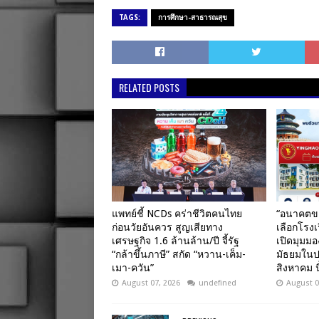
TAGS:
การศึกษา-สาธารณสุข
RELATED POSTS
แพทย์ชี้ NCDs คร่าชีวิตคนไทย
“อนาคตขอ
ก่อนวัยอันควร สูญเสียทาง
เลือกโรงเ
เศรษฐกิจ 1.6 ล้านล้าน/ปี จี้รัฐ
เปิดมุมมอ
“กล้าขึ้นภาษี” สกัด “หวาน-เค็ม-
มัธยมในปร
เมา-ควัน”
สิงหาคม นี
August 07, 2026
undefined
August 0