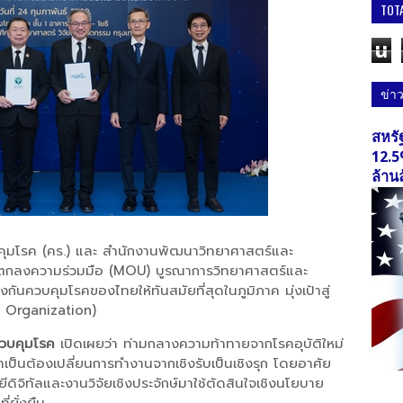
TOT
u
ข่า
สหรั
12.5
ล้าน
คุมโรค (คร.) และ สำนักงานพัฒนาวิทยาศาสตร์และ
้อตกลงความร่วมมือ (MOU) บูรณาการวิทยาศาสตร์และ
งกันควบคุมโรคของไทยให้ทันสมัยที่สุดในภูมิภาค มุ่งเป้าสู่
n Organization)
ควบคุมโรค
เปิดเผยว่า ท่ามกลางความท้าทายจากโรคอุบัติใหม่
็นต้องเปลี่ยนการทำงานจากเชิงรับเป็นเชิงรุก โดยอาศัย
จิทัลและงานวิจัยเชิงประจักษ์มาใช้ตัดสินใจเชิงนโยบาย