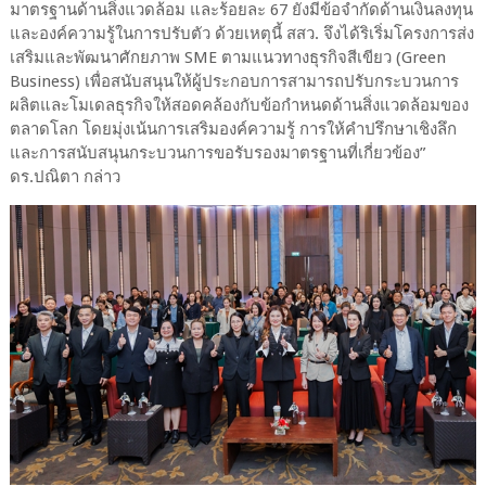
มาตรฐานด้านสิ่งแวดล้อม และร้อยละ 67 ยังมีข้อจำกัดด้านเงินลงทุน
และองค์ความรู้ในการปรับตัว ด้วยเหตุนี้ สสว. จึงได้ริเริ่มโครงการส่ง
เสริมและพัฒนาศักยภาพ SME ตามแนวทางธุรกิจสีเขียว (Green
Business) เพื่อสนับสนุนให้ผู้ประกอบการสามารถปรับกระบวนการ
ผลิตและโมเดลธุรกิจให้สอดคล้องกับข้อกำหนดด้านสิ่งแวดล้อมของ
ตลาดโลก โดยมุ่งเน้นการเสริมองค์ความรู้ การให้คำปรึกษาเชิงลึก
และการสนับสนุนกระบวนการขอรับรองมาตรฐานที่เกี่ยวข้อง”
ดร.ปณิตา กล่าว