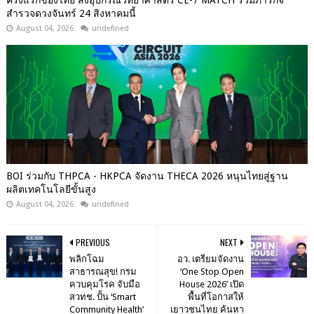
ครั้งแรกของไทย ส่งอุปกรณ์วิทยาศาสตร์ CE-7 MATCH ร่วมภารกิจ
สำรวจดวงจันทร์ 24 สิงหาคมนี้
August 04, 2026
undefined
BOI ร่วมกับ THPCA - HKPCA จัดงาน THECA 2026 หนุนไทยสู่ฐาน
ผลิตเทคโนโลยีขั้นสูง
August 04, 2026
undefined
PREVIOUS
NEXT
พลิกโฉม
อว. เตรียมจัดงาน
สาธารณสุข! กรม
‘One Stop Open
ควบคุมโรค จับมือ
House 2026’ เปิด
สวทช. ปั้น ‘Smart
พื้นที่โอกาสให้
Community Health’
เยาวชนไทย ค้นหา