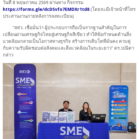
วันที่ 8 พฤษภาคม 2569 ผ่านทาง กิจกรรม
https://forms.gle/dcDSvfo7EMDXr1td8
(โดยจะมีเจ้าหน้าที่โทร
ประสานงานภายหลังการลงทะเบียน)
“สสว. เชื่อมั่นว่า ผู้ประกอบการถือเป็นรากฐานสำคัญในการ
เปลี่ยนผ่านเศรษฐกิจไทยสู่เศรษฐกิจสีเขียว ทำให้ข้อกำหนดด้านสิ่ง
แวดล้อมกลายเป็นโอกาสทางธุรกิจ สร้างการเติบโตที่มั่นคง ควบคู่
กับความรับผิดชอบต่อสังคมและสิ่งแวดล้อมในระยะยาว” ดร.ปณิตา
กล่าว