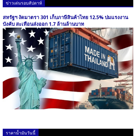
ข่าวเด่นรอบสัปดาห์
สหรัฐฯ งัดมาตรา 301 เก็บภาษีสินค้าไทย 12.5% ปมแรงงาน
บังคับ สะเทือนส่งออก 1.7 ล้านล้านบาท
ราคาน้ำมันวันนี้