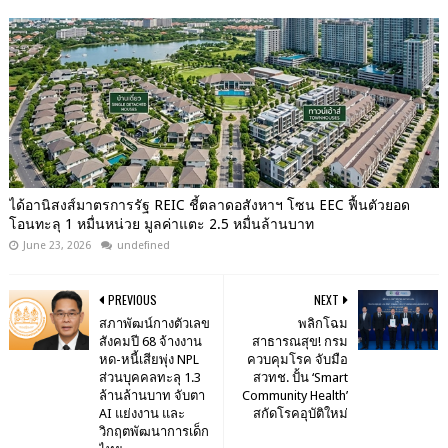
ได้อานิสงส์มาตรการรัฐ REIC ชี้ตลาดอสังหาฯ โซน EEC ฟื้นตัวยอด
โอนทะลุ 1 หมื่นหน่วย มูลค่าแตะ 2.5 หมื่นล้านบาท
June 23, 2026
undefined
PREVIOUS
NEXT
สภาพัฒน์กางตัวเลข
พลิกโฉม
สังคมปี 68 จ้างงาน
สาธารณสุข! กรม
หด-หนี้เสียพุ่ง NPL
ควบคุมโรค จับมือ
ส่วนบุคคลทะลุ 1.3
สวทช. ปั้น ‘Smart
ล้านล้านบาท จับตา
Community Health’
AI แย่งงาน และ
สกัดโรคอุบัติใหม่
วิกฤตพัฒนาการเด็ก