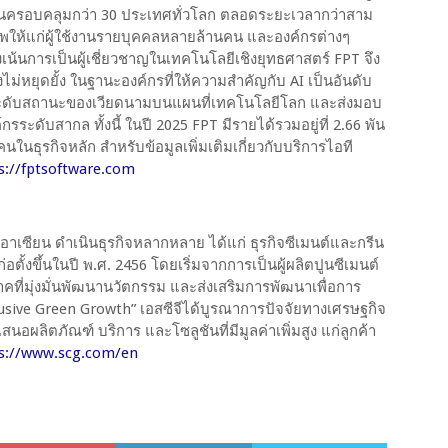
งานครอบคลุมกว่า 30 ประเทศทั่วโลก ตลอดระยะเวลากว่าสาม
าพให้แก่ผู้ใช้งานรายบุคคลหลายล้านคน และองค์กรต่างๆ
่งเน้นการเป็นผู้เชี่ยวชาญในเทคโนโลยีเชิงยุทธศาสตร์ FPT จึง
ม่หยุดยั้ง ในฐานะองค์กรที่ให้ความสำคัญกับ AI เป็นอันดับ
ยกระดับสถานะของเวียดนามบนแผนที่เทคโนโลยีโลก และส่งมอบ
กรระดับสากล ทั้งนี้ ในปี 2025 FPT มีรายได้รวมอยู่ที่ 2.66 พัน
ในธุรกิจหลัก สำหรับข้อมูลเพิ่มเติมเกี่ยวกับบริการไอที
s://fptsoftware.com
าคอาเซียน ดำเนินธุรกิจหลากหลาย ได้แก่ ธุรกิจซีเมนต์และกรีน
่อตั้งขึ้นในปี พ.ศ. 2456 โดยเริ่มจากการเป็นผู้ผลิตปูนซีเมนต์
คที่มุ่งมั่นพัฒนานวัตกรรม และส่งเสริมการพัฒนาเพื่อการ
nclusive Green Growth” เอสซีจีได้บูรณาการปัจจัยทางเศรษฐกิจ
สนอผลิตภัณฑ์ บริการ และโซลูชันที่มีมูลค่าเพิ่มสูง แก่ลูกค้า
s://www.scg.com/en