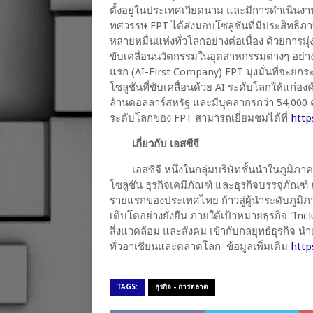
ตั้งอยู่ในประเทศเวียดนาม และมีการดำเนิน
ทศวรรษ FPT ได้ส่งมอบโซลูชันที่มีประสิทธิภ
หลายหมื่นแห่งทั่วโลกอย่างต่อเนื่อง ด้วยการมุ
ขับเคลื่อนนวัตกรรมในอุตสาหกรรมต่างๆ อย่างไ
แรก (AI-First Company) FPT มุ่งมั่นที่จะ
โซลูชันที่ขับเคลื่อนด้วย AI ระดับโลกให้แก่องค์
ล้านดอลลาร์สหรัฐ และมีบุคลากรกว่า 54,000 คน
ระดับโลกของ FPT สามารถเยี่ยมชมได้ที่
http
เกี่ยวกับ เอสซีจี
เอสซีจี หนึ่งในกลุ่มบริษัทชั้นนำในภูมิภ
โซลูชัน ธุรกิจเคมีภัณฑ์ และธุรกิจบรรจุภัณฑ์ ก
รายแรกของประเทศไทย ก้าวสู่ผู้นำระดับภูมิภา
เติบโตอย่างยั่งยืน ภายใต้เป้าหมายธุรกิจ “I
สิ่งแวดล้อม และสังคม เข้ากับกลยุทธ์ธุรกิจ นำเ
ทั่วอาเซียนและตลาดโลก ข้อมูลเพิ่มเติม
http
TAGS:
ธุรกิจ - การตลาด