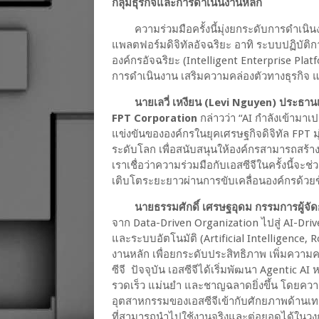
กลุ่มธุรกิจและการดำเนินงานหลัก
ความร่วมมือครั้งนี้มุ่งยกระดับการดำเน
แพลตฟอร์มดิจิทัลอัจฉริยะ อาทิ ระบบปฏิบัติก
องค์กรอัจฉริยะ (Intelligent Enterprise Pla
การดำเนินงาน เสริมความคล่องตัวทางธุรกิจ 
นายเลวี่ เหงียน (Levi Nguyen) ประธาน
FPT Corporation
กล่าวว่า “AI กำลังเข้าม
แข่งขันขององค์กรในยุคเศรษฐกิจดิจิทัล FPT มุ
ระดับโลก เพื่อสนับสนุนให้องค์กรสามารถสร้
เราเชื่อว่าความร่วมมือกับเอสซีจีในครั้งนี้จะ
เติบโตระยะยาวผ่านการขับเคลื่อนองค์กรด้วยข
นายธรรมศักดิ์ เศรษฐอุดม กรรมการผู้จัด
จาก Data-Driven Organization ไปสู่ AI-Dri
และระบบอัตโนมัติ (Artificial Intelligence
งานหลัก เพื่อยกระดับประสิทธิภาพ เพิ่มความคล
ซีจี ปัจจุบัน เอสซีจีได้เริ่มพัฒนา Agentic 
รวดเร็ว แม่นยำ และชาญฉลาดยิ่งขึ้น โดยความ
อุตสาหกรรมของเอสซีจีเข้ากับศักยภาพด้านเทค
ที่สามารถนำไปใช้งานจริงและต่อยอดได้ในวง