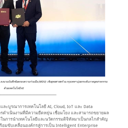
ม) ลงนามบันทึกข้อตกลงความร่วมมือ (MOU) เชิงยุทธศาสตร์ ณ กรุงเทพฯ มุ่งยกระดับภาคอุตสาหกรรม
ด้วยเทคโนโลยี AI
⎼⎼⎼⎼⎼⎼⎼⎼⎼⎼⎼⎼⎼⎼⎼⎼⎼⎼⎼⎼⎼⎼⎼⎼⎼⎼⎼⎼⎼⎼⎼⎼⎼⎼⎼⎼⎼⎼⎼⎼
และบูรณาการเทคโนโลยี AI, Cloud, IoT และ Data
ารดำเนินงานที่มีความยืดหยุ่น เชื่อมโยง และสามารถขยายผล
ซีจีในการนำเทคโนโลยีและนวัตกรรมดิจิทัลมาเป็นกลไกสำคัญ
ขับเคลื่อนองค์กรสู่การเป็น Intelligent Enterprise