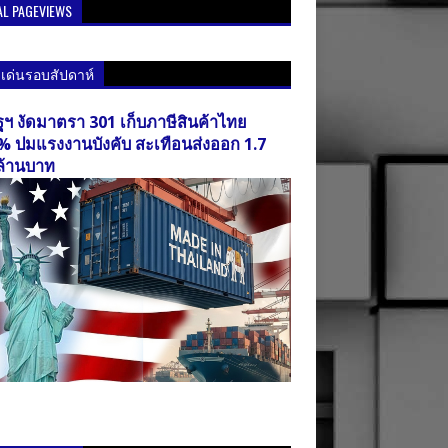
AL PAGEVIEWS
วเด่นรอบสัปดาห์
ฐฯ งัดมาตรา 301 เก็บภาษีสินค้าไทย
% ปมแรงงานบังคับ สะเทือนส่งออก 1.7
ล้านบาท