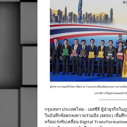
ผู้บริหารภาคธุรกิจไทย-เวียดนาม ร่วมแลกเปลี่ยนข้อตกลงความร่วมมือท
เลขาธิการใหญ่พรรคคอมมิวนิ
⎼⎼⎼⎼⎼⎼⎼⎼⎼⎼⎼⎼⎼⎼⎼⎼⎼⎼⎼
กรุงเทพฯ ประเทศไทย - เอสซีจี ผู้นำธุรกิจใน
ในบันทึกข้อตกลงความร่วมมือ (MOU) เพื่อศ
พร้อมเร่งขับเคลื่อน Digital Transformation