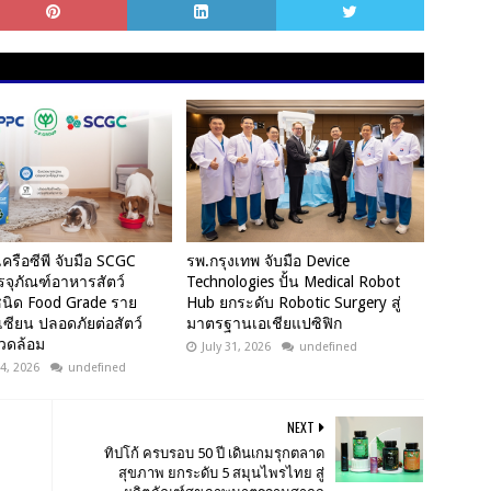
รือซีพี จับมือ SCGC
รพ.กรุงเทพ จับมือ Device
รจุภัณฑ์อาหารสัตว์
Technologies ปั้น Medical Robot
ชนิด Food Grade ราย
Hub ยกระดับ Robotic Surgery สู่
ซียน ปลอดภัยต่อสัตว์
มาตรฐานเอเชียแปซิฟิก
งแวดล้อม
July 31, 2026
undefined
4, 2026
undefined
NEXT
ทิปโก้ ครบรอบ 50 ปี เดินเกมรุกตลาด
สุขภาพ ยกระดับ 5 สมุนไพรไทย สู่