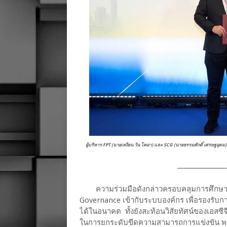
ผู้บริหาร FPT (นายเหงียน วัน โคอา) และ SCG (นายธรรมศักดิ์ เศรษฐอุด
⎼⎼⎼⎼⎼⎼⎼⎼⎼⎼⎼⎼⎼⎼⎼⎼⎼⎼⎼
ความร่วมมือดังกล่าวครอบคลุมการศึกษา
Governance เข้ากับระบบองค์กร เพื่อรองรับก
ได้ในอนาคต ทั้งยังสะท้อนวิสัยทัศน์ของเอส
ในการยกระดับขีดความสามารถการแข่งขัน พร้อม