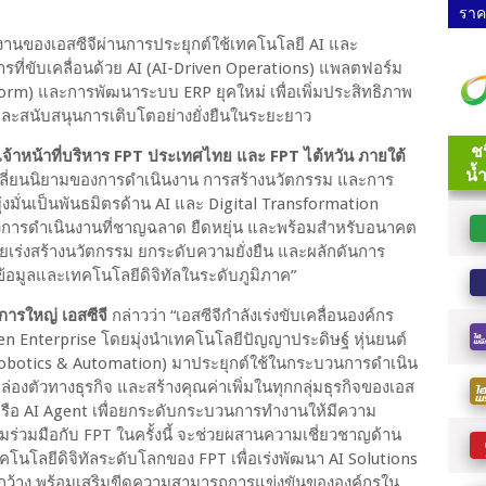
ราคา
ินงานของเอสซีจีผ่านการประยุกต์ใช้เทคโนโลยี AI และ
ารที่ขับเคลื่อนด้วย AI (AI-Driven Operations) แพลตฟอร์ม
tform) และการพัฒนาระบบ ERP ยุคใหม่ เพื่อเพิ่มประสิทธิภาพ
และสนับสนุนการเติบโตอย่างยั่งยืนในระยะยาว
เจ้าหน้าที่บริหาร FPT ประเทศไทย และ FPT ไต้หวัน ภายใต้
าเปลี่ยนนิยามของการดำเนินงาน การสร้างนวัตกรรม และการ
่งมั่นเป็นพันธมิตรด้าน AI และ Digital Transformation
างการดำเนินงานที่ชาญฉลาด ยืดหยุ่น และพร้อมสำหรับอนาคต
ช่วยเร่งสร้างนวัตกรรม ยกระดับความยั่งยืน และผลักดันการ
้อมูลและเทคโนโลยีดิจิทัลในระดับภูมิภาค”
การใหญ่ เอสซีจี
กล่าวว่า “เอสซีจีกำลังเร่งขับเคลื่อนองค์กร
ven Enterprise โดยมุ่งนำเทคโนโลยีปัญญาประดิษฐ์ หุ่นยนต์
, Robotics & Automation) มาประยุกต์ใช้ในกระบวนการดำเนิน
่องตัวทางธุรกิจ และสร้างคุณค่าเพิ่มในทุกกลุ่มธุรกิจของเอส
AI หรือ AI Agent เพื่อยกระดับกระบวนการทำงานให้มีความ
ร่วมมือกับ FPT ในครั้งนี้ จะช่วยผสานความเชี่ยวชาญด้าน
โนโลยีดิจิทัลระดับโลกของ FPT เพื่อเร่งพัฒนา AI Solutions
กว้าง พร้อมเสริมขีดความสามารถการแข่งขันขององค์กรใน