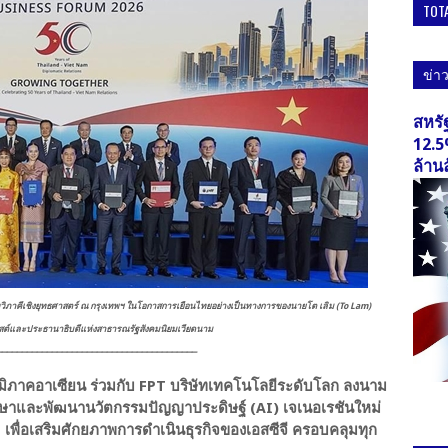
TOT
ข่า
สหรั
12.5
ล้าน
วิภาคีเชิงยุทธศาสตร์ ณ กรุงเทพฯ ในโอกาสการเยือนไทยอย่างเป็นทางการของนายโต เลิม (To Lam)
สต์และประธานาธิบดีแห่งสาธารณรัฐสังคมนิยมเวียดนาม
⎼⎼⎼⎼⎼⎼⎼⎼⎼⎼⎼⎼⎼⎼⎼⎼⎼⎼⎼⎼⎼⎼⎼⎼⎼⎼⎼⎼⎼⎼⎼⎼⎼⎼⎼⎼⎼⎼⎼⎼
ภูมิภาคอาเซียน ร่วมกับ FPT บริษัทเทคโนโลยีระดับโลก ลงนาม
ึกษาและพัฒนานวัตกรรมปัญญาประดิษฐ์ (AI) เจเนอเรชันใหม่
 เพื่อเสริมศักยภาพการดำเนินธุรกิจของเอสซีจี ครอบคลุมทุก