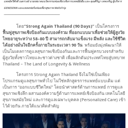
แพทย์ทวีศักดิ์ เนตรวงษ์ นายกสมาคมนวัตกรรมท่องเที่ยวเชิงการแพทย์ยั่งยืน และ คุณศิริญา เทพเจริญ ผู้บริหาร
GENESENN และแพลตฟอร์มท่องเที่ยวสุขภาพ WellsTrip
⎼⎼⎼⎼⎼⎼⎼⎼⎼⎼⎼⎼⎼⎼⎼⎼⎼⎼⎼⎼⎼⎼⎼⎼⎼⎼⎼⎼⎼⎼⎼⎼⎼⎼⎼⎼⎼⎼⎼
โดย
“
Strong Again Thailand (
90
Days)”
เป็นโครงการ
ฟื้นฟูสุขภาพเชิงป้องกันแบบองค์รวม ที่ออกแบบมาเพื่อช่วยให้ผู้สูงวัย
ไทยอายุระหว่าง
58–80
ปี สามารถกลับมาแข็งแรง มีพลัง และใช้ชีวิต
ได้อย่างมั่นใจอีกครั้งภายในระยะเวลา
90
วัน
พร้อมยังมุ่งพัฒนาให้
เป็นโมเดลการดูแลสุขภาพเชิงป้องกันและการฟื้นฟูครบวงจรสำหรับ
ผู้สูงวัยทั้งชาวไทยและชาวต่างชาติ เพื่อผลักดันประเทศไทยสู่บทบาท
Thailand – The Land of Longevity & Wellness
โครงการ
Strong Again Thailand
จึงไม่ใช่เป็นเพียง
โปรแกรมดูแลสุขภาพทั่วไป ไม่ใช่หลักสูตรการแพทย์แบบเดิม แต่
เป็นการ “ออกแบบชีวิตใหม่” โดยนำศาสตร์ด้านการแพทย์ การดูแล
สุขภาพเชิงลึก ผสานองค์ความรู้ด้านการแพทย์เชิงป้องกัน เทคโนโลยี
สุขภาพสมัยใหม่ และการดูแลเฉพาะบุคคล (
Personalized Care)
เข้า
ไว้ด้วยกัน ภายใต้แนวคิดสำคัญ