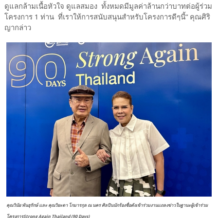
ดูแลกล้ามเนื้อหัวใจ ดูแลสมอง
ทั้งหมดมีมูลค่าล้านกว่าบาทต่อผู้ร่วม
โครงการ 1 ท่าน
ที่เราให้การสนับสนุนสำหรับโครงการดีๆนี้” คุณศิริ
ญากล่าว
คุณวินัย พันธุรักษ์ และ คุณวิยะดา โกมารกุล ณ นคร ศิลปินนักร้องชื่อดังเข้าร่วมงานแถลงข่าวในฐานะผู้เข้าร่วม
โครงการStrong Again Thailand (90 Days)