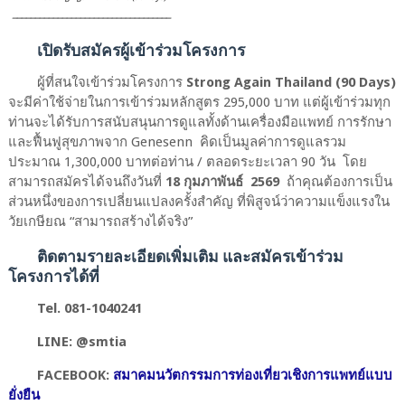
⎼⎼⎼⎼⎼⎼⎼⎼⎼⎼⎼⎼⎼⎼⎼⎼⎼⎼⎼⎼⎼⎼⎼⎼⎼⎼⎼⎼⎼⎼⎼⎼⎼⎼⎼
เปิดรับสมัครผู้เข้าร่วมโครงการ
ผู้ที่สนใจเข้าร่วมโครงการ
Strong Again Thailand (90 Days)
จะมีค่าใช้จ่ายในการเข้าร่วมหลักสูตร
295,000
บาท แต่ผู้เข้าร่วมทุก
ท่านจะได้รับการสนับสนุนการดูแลทั้งด้านเครื่องมือแพทย์ การรักษา
และฟื้นฟูสุขภาพจาก
Genesenn
คิดเป็นมูลค่าการดูแลรวม
ประมาณ 1
,
300
,
000 บาทต่อท่าน / ตลอดระยะเวลา
90
วัน
โดย
สามารถสมัครได้จนถึงวันที่
18
กุมภาพันธ์
2569
ถ้าคุณต้องการเป็น
ส่วนหนึ่งของการเปลี่ยนแปลงครั้งสำคัญ ที่พิสูจน์ว่าความแข็งแรงใน
วัยเกษียณ “สามารถสร้างได้จริง”
ติดตามรายละเอียดเพิ่มเติม และสมัครเข้าร่วม
โครงการได้ที่
Tel. 081-1040241
LINE: @smtia
FACEBOOK:
สมาคมนวัตกรรมการท่องเที่ยวเชิงการแพทย์แบบ
ยั่งยืน