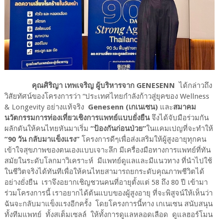
คุณศิริญา เทพเจริญ ผู้บริหารจาก
GENESENN
ได้กล่าวถึง
วิสัยทัศน์ของโครงการว่า
“
ประเทศไทยกำลังก้าวสู่ยุคของ
Wellness
& Longevity
อย่างแท้จริง
Genesenn
(เกเนเซน)
และ
สมาคม
นวัตกรรมการท่องเที่ยวเชิงการแพทย์แบบยั่งยืน
จึงได้จับมือร่วมกัน
ผลักดันให้คนไทยหันมาเริ่ม
“ป้องกันก่อนป่วย”
ในแคมเปญที่จะทำให้
“
90
วัน กลับมาแข็งแรง”
โครงการดีๆเพื่อส่งเสริมให้ผู้สูงอายุทุกคน
เข้าใจสุขภาพของตนเองแบบเจาะลึก มีเครื่องมือทางการแพทย์ที่ทัน
สมัยในระดับโลกมาวิเคราะห์
มีแพทย์ดูแลและมีแนวทาง ที่นำไปใช้
ในชีวิตจริงได้ทันทีเพื่อให้คนไทยสามารถยกระดับคุณภาพชีวิตได้
อย่างยั่งยืน
เราจึงอยากเชิญชวนคนที่อายุตั้งแต่
58
ถึง
80
ปี เข้ามา
ร่วมโครงการนี้ เราอยากได้ต้นแบบของผู้สูงอายุ ที่จะพิสูจน์ให้เห็นว่า
ฉันจะกลับมาแข็งแรงอีกครั้ง
โดยโครงการนี้ทาง เกเนเซน สนับสนุน
ทั้งทีมแพทย์
ทั้งสเต็มเซลล์
ให้ทั้งการดูแลหลอดเลือด
ดูแลฮอร์โมน