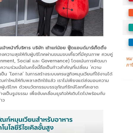
าหน้าที่บริหาร บริษัท เถ้าแก่น้อย ฟู๊ดแอนด์มาร์เก็ตติ้ง
ร้างความสุขให้กับผู้บริโภคผ่านขนมขบเคี้ยวที่มีคุณภาพ ควบคู่
ironment, Social และ Governance) โดยเน้นการพัฒนา
วามร่วมมือในครั้งนี้ถือเป็นก้าวสำคัญที่เปลี่ยน ‘ความ
ยเป็น ‘โอกาส’ ในการสร้างระบบเศรษฐกิจหมุนเวียนที่ใช้งานได้
คุณค่าใหม่ให้กับพลาสติกใช้แล้ว เราไม่เพียงแต่ส่งมอบความ
้กับผู้บริโภค ด้วยนวัตกรรมบรรจุภัณฑ์รักษ์โลกที่สะอาด
ป็นรูปธรรม เพื่อขับเคลื่อนธุรกิจให้เติบโตไปพร้อมกับ
่าว