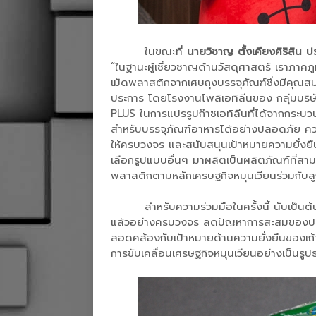
ในขณะที่
นายวิชาญ ตั้งเคียงศิริสิน
“ในฐานะผู้เชี่ยวชาญด้านวัสดุศาสตร์ เราภาคภ
เม็ดพลาสติกจากเศษถุงบรรจุภัณฑ์ซึ่งมีคุณสมบ
ประการ โดยโรงงานโพลิเอทิลีนของ กลุ่มบริษ
PLUS ในการแปรรูปก๊าซเอทิลีนที่ได้จากกระบวน
สำหรับบรรจุภัณฑ์อาหารได้อย่างปลอดภัย ควา
ให้ครบวงจร และสนับสนุนเป้าหมายความยั่งยืน
เลือกรูปแบบอื่นๆ มาผลิตเป็นผลิตภัณฑ์ที่สา
พลาสติกตามหลักเศรษฐกิจหมุนเวียนร่วมกับลูก
สำหรับความร่วมมือในครั้งนี้ นับเป็
แล้วอย่างครบวงจร ลดปัญหาการสะสมของปร
สอดคล้องกับเป้าหมายด้านความยั่งยืนของเ
การขับเคลื่อนเศรษฐกิจหมุนเวียนอย่างเป็นรูปธ