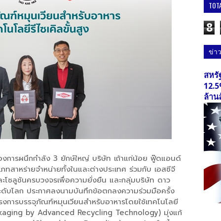
TOT
8
ข่า
สหรั
12.5
ล้าน
การผนึกกำลัง 3 ยักษ์ใหญ่ บริษัท เถ้าแก่น้อย ฟู๊ดแอนด์
ะเภทสาหร่ายจำหน่ายทั้งในและต่างประเทศ ร่วมกับ เอสซีจี
ะโซลูชันครบวงจรเพื่อความยั่งยืน และกลุ่มบริษัท ดาว
ระดับโลก ประกาศลงนามบันทึกข้อตกลงความร่วมมือครั้ง
รงการบรรจุภัณฑ์หมุนเวียนสำหรับอาหารโดยใช้เทคโนโลยี
ackaging by Advanced Recycling Technology) มุ่งแก้