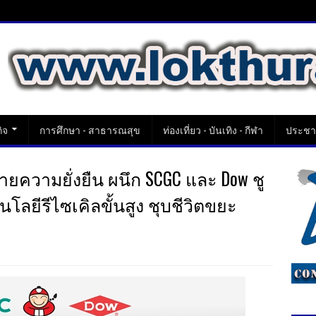
ิจ
การศึกษา - สาธารณสุข
ท่องเที่ยว - บันเทิง - กีฬา
ประชาส
ายความยั่งยืน ผนึก SCGC และ Dow ชู
ยีรีไซเคิลขั้นสูง ชุบชีวิตขยะ