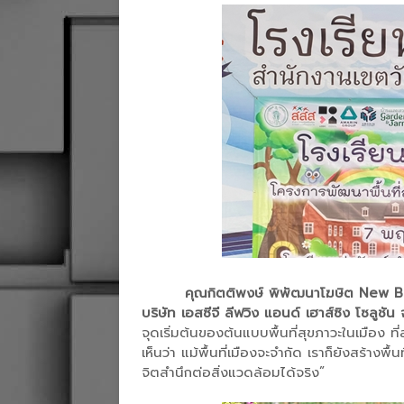
คุณกิตติพงษ์ พิพัฒนาโฆษิต New
บริษัท เอสซีจี ลีฟวิง แอนด์ เฮาส์ซิง โซลูชัน 
จุดเริ่มต้นของต้นแบบพื้นที่สุขภาวะในเมือง 
เห็นว่า แม้พื้นที่เมืองจะจำกัด เราก็ยังสร้างพื
จิตสำนึกต่อสิ่งแวดล้อมได้จริง”