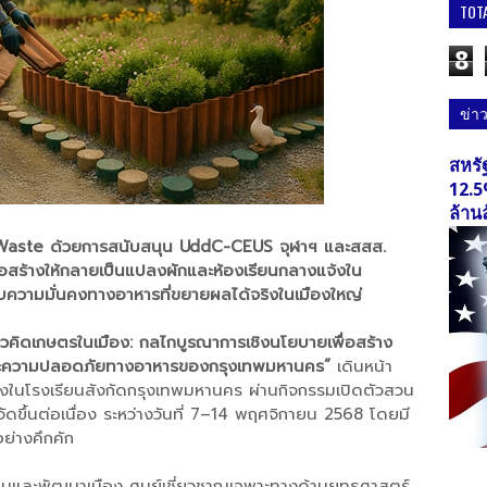
TOT
8
ข่า
สหรั
12.5
ล้าน
Waste ด้วยการสนับสนุน UddC-CEUS จุฬาฯ และสสส.
่อสร้างให้กลายเป็นแปลงผักและห้องเรียนกลางแจ้งใน
แบบความมั่นคงทางอาหารที่ขยายผลได้จริงในเมืองใหญ่
นวคิดเกษตรในเมือง: กลไกบูรณาการเชิงนโยบายเพื่อสร้าง
นคงและความปลอดภัยทางอาหารของกรุงเทพมหานคร”
เดินหน้า
งในโรงเรียนสังกัดกรุงเทพมหานคร ผ่านกิจกรรมเปิดตัวสวน
จัดขึ้นต่อเนื่อง ระหว่างวันที่ 7–14 พฤศจิกายน 2568 โดยมี
อย่างคึกคัก
บบและพัฒนาเมือง ศูนย์เชี่ยวชาญเฉพาะทางด้านยุทธศาสตร์