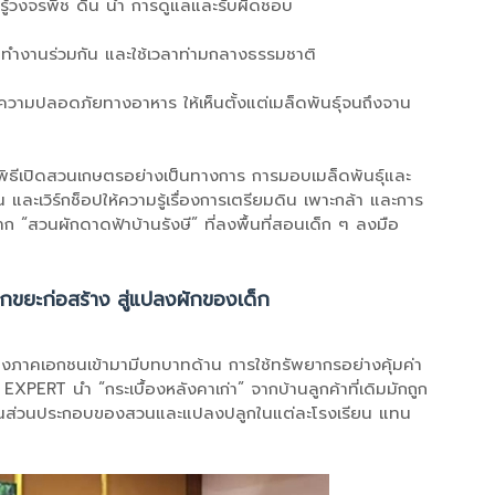
นรู้วงจรพืช ดิน น้ำ การดูแลและรับผิดชอบ
รง ทำงานร่วมกัน และใช้เวลาท่ามกลางธรรมชาติ
ละความปลอดภัยทางอาหาร ให้เห็นตั้งแต่เมล็ดพันธุ์จนถึงจาน
ิธีเปิดสวนเกษตรอย่างเป็นทางการ การมอบเมล็ดพันธุ์และ
และเวิร์กช็อปให้ความรู้เรื่องการเตรียมดิน เพาะกล้า และการ
ก “สวนผักดาดฟ้าบ้านรังษี” ที่ลงพื้นที่สอนเด็ก ๆ ลงมือ
ากขยะก่อสร้าง สู่แปลงผักของเด็ก
ดึงภาคเอกชนเข้ามามีบทบาทด้าน การใช้ทรัพยากรอย่างคุ้มค่า
T นำ “กระเบื้องหลังคาเก่า” จากบ้านลูกค้าที่เดิมมักถูก
เป็นส่วนประกอบของสวนและแปลงปลูกในแต่ละโรงเรียน แทน