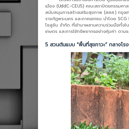
เมือง (UddC-CEUS) คณะสถาปัตยกรรมศาสตร
สนับสนุนการสร้างเสริมสุขภาพ (สสส.) กร
ราชภัฏพระนคร และภาคเอกชน นำโดย SCG ROO
โซลูชัน จำกัด ที่เข้ามาผสานความร่วมมือทั้ง
เกษตร และการใช้ทรัพยากรอย่างคุ้มค่า ตา
5 สวนต้นแบบ “พื้นที่สุขภาวะ” กลางโรง