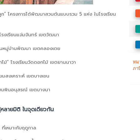
” โครงการได้พัฒนาสวนต้นแบบรวม 5 แห่ง ในโรงเรียน
โรงเรียนแจ่มจันทร์ เขตวัฒนา
ุมชนหมู่บ้านพัฒนา เขตคลองเตย
กไม้” โรงเรียนวัดดอกไม้ เขตยานนาวา
ิยมสงเคราะห์ เขตบางเขน
พี้ยนพินอนุสรณ์ เขตบางนา
ู้หลายมิติ ในจุดเดียวกัน
ี่เหมาะกับฤดูกาล