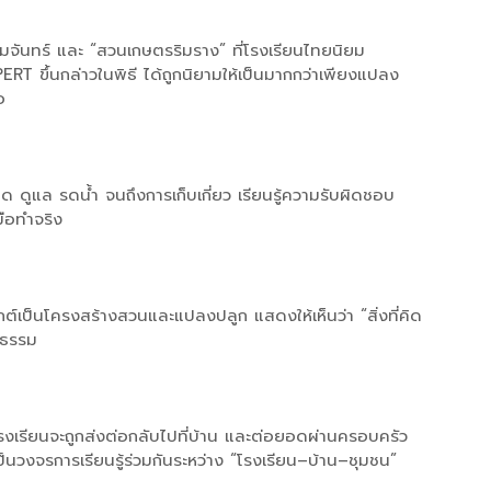
จ่มจันทร์ และ “สวนเกษตรริมราง” ที่โรงเรียนไทยนิยม
RT ขึ้นกล่าวในพิธี ได้ถูกนิยามให้เป็นมากกว่าเพียงแปลง
อ
ล็ด ดูแล รดน้ำ จนถึงการเก็บเกี่ยว เรียนรู้ความรับผิดชอบ
ือทำจริง
ยุกต์เป็นโครงสร้างสวนและแปลงปลูก แสดงให้เห็นว่า “สิ่งที่คิด
ูปธรรม
โรงเรียนจะถูกส่งต่อกลับไปที่บ้าน และต่อยอดผ่านครอบครัว
ป็นวงจรการเรียนรู้ร่วมกันระหว่าง “โรงเรียน–บ้าน–ชุมชน”