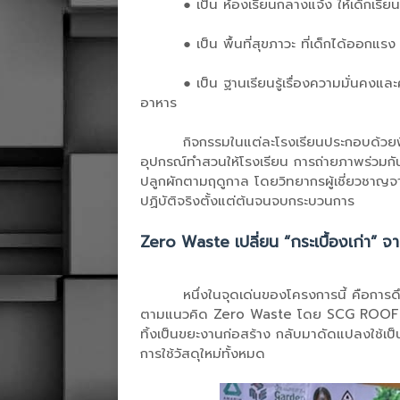
●
เป็น ห้องเรียนกลางแจ้ง ให้เด็กเรีย
●
เป็น พื้นที่สุขภาวะ ที่เด็กได้ออกแ
●
เป็น ฐานเรียนรู้เรื่องความมั่นคงแ
อาหาร
กิจกรรมในแต่ละโรงเรียนประกอบด้วยพ
อุปกรณ์ทำสวนให้โรงเรียน การถ่ายภาพร่วมกัน 
ปลูกผักตามฤดูกาล โดยวิทยากรผู้เชี่ยวชาญจา
ปฏิบัติจริงตั้งแต่ต้นจนจบกระบวนการ
Zero Waste เปลี่ยน “กระเบื้องเก่า” จ
หนึ่งในจุดเด่นของโครงการนี้ คือการ
ตามแนวคิด Zero Waste โดย SCG ROOF EXPER
ทิ้งเป็นขยะงานก่อสร้าง กลับมาดัดแปลงใช้
การใช้วัสดุใหม่ทั้งหมด