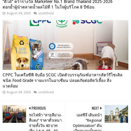
“ดีโด้” คว้ารางวัล Marketeer No.1 Brand Thailand 2025-2026
ตอกย้ำผู้นำตลาดน้ำผลไม้ที่ 1 ในใจผู้บริโภค 8 ปีซ้อน
August 04, 2026
undefined
CPPC ในเครือซีพี จับมือ SCGC เปิดตัวบรรจุภัณฑ์อาหารสัตว์รีไซเคิล
ชนิด Food Grade รายแรกในอาเซียน ปลอดภัยต่อสัตว์เลี้ยง สิ่ง
แวดล้อม
August 04, 2026
undefined
PREVIOUS
NEXT
รถไฟฟ้า “สายสีม่วง-
เอสซีจี เดินหน้า
สีแดง” ราคาตั๋วเหมา
“Regional
จ่ายทั้งวัน 40 บาท
Optimization” ดัน
เริ่ม 1 ธ.ค. 68 - 30
เวียดนามเป็นฐาน