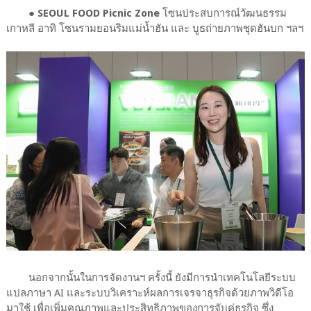
● SEOUL FOOD Picnic Zone
โซนประสบการณ์วัฒนธรรม
เกาหลี อาทิ โซนรามยอนริมแม่น้ำฮัน และ บูธถ่ายภาพชุดฮันบก ฯลฯ
นอกจากนั้นในการจัดงานฯ ครั้งนี้ ยังมีการนำเทคโนโลยีระบบ
แปลภาษา AI และระบบวิเคราะห์ผลการเจรจาธุรกิจด้วยภาพวิดีโอ
มาใช้ เพื่อเพิ่มคุณภาพและประสิทธิภาพของการจับคู่ธุรกิจ ซึ่ง