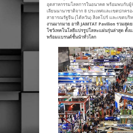
อุตสาหกรรมโลหการในอนาคต พร้อมพบกับผู้จั
เลียนนานาชาติจาก 8 ประเทศและเขตปกครองพิเศษ
สาธารณรัฐจีน (ไต้หวัน) สิงคโปร์ และเขตบริ
งานมากมาย อาทิ JAMTAT Pavilion รวมสุดยอ
โชว์เทคโนโลยีแปรรูปโลหะแผ่นรุ่นล่าสุด ตั้งแต่เ
พร้อมแบรนด์ชั้นนำทั่วโลก