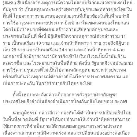
(สมช.) สืบเนื่องจากเหตุการณ์ความไม่สงบบริเวณแนวชายแดนไทย-
กัมพูชา ว่า เป็นเหตุปะทะระหว่างทหารกัมพูชาและทหารของไทยใน
พื้นที่ โดยจากการรายงานของหน่วยงานที่เกี่ยวข้องในพื้นที่ พบว่ามี
การใช้อาวุธหลากหลายประเภท ยิงเข้ามาในเขตแดนของไทยก่อน
โดยไม่มีเป้าหมายที่ชัดเจน สร้างความเสียหายต่อชุมชนและ
ประชาชนในพื้นที่ ทั้งนี้ มีผู้เสียชีวิตจากเหตุการณ์ดังกล่าวรวม 11
ราย เป็นพลเรือน 10 ราย และเจ้าหน้าที่ทหาร 1 ราย รวมถึงมีผู้บาด
เจ็บ 28 ราย แบ่งเป็นพลเรือน 24 ราย และเจ้าหน้าที่ทหาร 4 นาย
นอกจากนี้ ยังมีรายงานว่ามีการยิงเข้าไปในบริเวณปั๊มน้ำมัน ร้าน
สะดวกซื้อ และโรงพยาบาลในพื้นที่ด้วย ดังนั้น รัฐบาลจึงขอประณาม
การใช้ความรุนแรงที่ไม่เป็นไปตามหลักกฎหมายระหว่างประเทศ
พร้อมยืนยันว่าเหตุการณ์ดังกล่าวยังไม่ใช่การประกาศสงคราม แต่
เป็นการปะทะกัน ในการรักษาอธิปไตยของไทย
ทั้งนี้ เหตุปะทะดังกล่าวเกิดจากการยั่วยุจากฝ่ายกัมพูชา
ประเทศไทยจึงจำเป็นต้องดำเนินการป้องกันอธิปไตยของประเทศ
นายภูมิธรรม กล่าวอีกว่า กองทัพได้ดำเนินการปกป้องอธิปไตย
ในพื้นที่อย่างเต็มที่ รัฐบาลได้มอบอำนาจให้เจ้าหน้าที่ทหารสามารถ
ใช้มาตรการที่จำเป็นภายใต้กรอบของกฎหมายระหว่างประเทศ
เนื่องจากสถานการณ์มีความเร่งด่วนและเปลี่ยนแปลงอย่างต่อเนื่อง