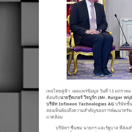
เพจไทยคู่ฟ้า เผยแพร่ข้อมูล วันที่ 13 มกราค
ต้อนรับ
นายรุ๊ทเกอร์ วิจบูร์ก (Mr. Rutger W
บริษัท Infineon Technologies AG
บริษัทชั
สองเห็นพ้องถึงความสำคัญของการพัฒนาทรัพยา
แวดล้อม
บริษัทฯ ชื่นชม นายกฯ และรัฐบาล ที่ส่