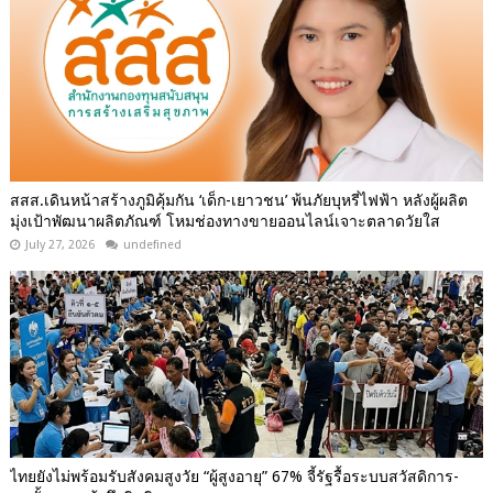
สสส.เดินหน้าสร้างภูมิคุ้มกัน ‘เด็ก-เยาวชน’ พ้นภัยบุหรี่ไฟฟ้า หลังผู้ผลิต
มุ่งเป้าพัฒนาผลิตภัณฑ์ โหมช่องทางขายออนไลน์เจาะตลาดวัยใส
July 27, 2026
undefined
ไทยยังไม่พร้อมรับสังคมสูงวัย “ผู้สูงอายุ” 67% จี้รัฐรื้อระบบสวัสดิการ-