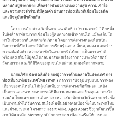
เที่ยวในรูปแบบ Skip Generation Travel หรือการเดินทางระหว่าง
หลานกับปู่ย่าตายาย เพื่อสร้างช่วงเวลาแห่งความสุข ความเข้าใจ
และความทรงจำร่วมที่มีคุณค่า ผ่านการท่องเที่ยวที่เชื่อมโยงอดีต
และปัจจุบันเข้าด้วยกัน
โครงการดังกล่าวเกิดขึ้นจากแนวคิดที่ว่า “ความทรงจำ” คือหนึ่ง
ในสิ่งล้ำค่าที่สามารถเชื่อมโยงผู้คนต่างวัยเข้าหากันได้ แม้จะเติบโต
มาในช่วงเวลาที่แตกต่างกันก็ตาม โดยการเดินทางท่องเที่ยวเป็น
กิจกรรมที่เปิดโอกาสให้เกิดการเรียนรู้ แลกเปลี่ยนมุมมอง และสร้าง
ความสัมพันธ์ระหว่างสมาชิกในครอบครัวได้อย่างเป็นธรรมชาติ
พร้อมส่งเสริมให้ผู้คนได้กลับมาสัมผัสเรื่องราวทางประวัติศาสตร์
วัฒนธรรม และวิถีชีวิตของชุมชนไทยผ่านมุมมองที่หลากหลาย
นายอภิชัย ฉัตรเฉลิมกิจ รองผู้ว่าการด้านตลาดในประเทศ การ
ท่องเที่ยวแห่งประเทศไทย (ททท.)
กล่าวว่า “ปัจจุบันรูปแบบการท่อง
เที่ยวของคนไทยไม่ได้มุ่งเน้นเพียงการเดินทางเพื่อพักผ่อน แต่ยัง
เป็นการแสวงหาประสบการณ์ที่มีความหมายและสร้างคุณค่าทางใจ
ร่วมกัน โดยเฉพาะการเดินทางระหว่างสมาชิกต่างวัยในครอบครัว ซึ่ง
เป็นเทรนด์ที่ได้รับความสนใจเพิ่มขึ้นอย่างต่อเนื่อง ทั้งในประเทศไทย
และต่างประเทศ โครงการ Heart Alike, Ages Apart จึงถูกพัฒนาขึ้น
ภายใต้แนวคิด Memory of Connection เพื่อส่งเสริมให้การท่อง