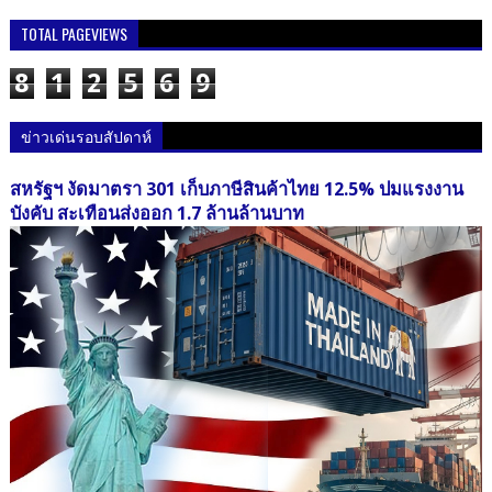
TOTAL PAGEVIEWS
8
1
2
5
6
9
ข่าวเด่นรอบสัปดาห์
สหรัฐฯ งัดมาตรา 301 เก็บภาษีสินค้าไทย 12.5% ปมแรงงาน
บังคับ สะเทือนส่งออก 1.7 ล้านล้านบาท