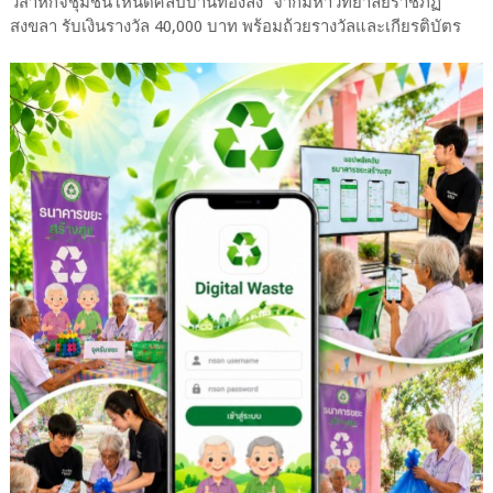
วิสาหกิจชุมชนโหนดศิลป์บ้านทองลัง” จากมหาวิทยาลัยราชภัฏ
สงขลา รับเงินรางวัล 40,000 บาท พร้อมถ้วยรางวัลและเกียรติบัตร