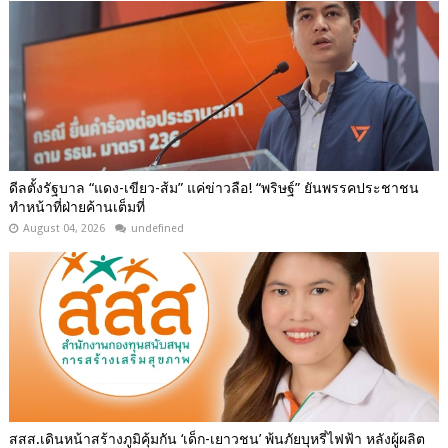
ดีลตั้งรัฐบาล “แดง-เขียว-ส้ม” แค่ข่าวลือ! “พริษฐ์” ยันพรรคประชาชน
ทำหน้าที่ฝ่ายค้านเต็มที่
August 04, 2026
undefined
สสส.เดินหน้าสร้างภูมิคุ้มกัน ‘เด็ก-เยาวชน’ พ้นภัยบุหรี่ไฟฟ้า หลังผู้ผลิต