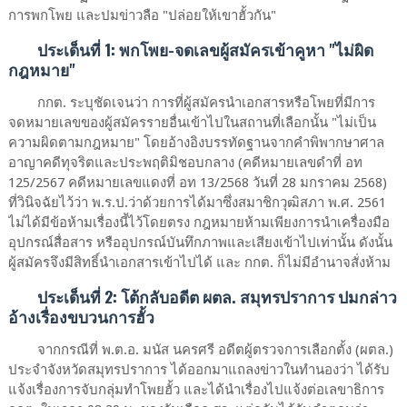
การพกโพย และปมข่าวลือ "ปล่อยให้เขาฮั้วกัน"
ประเด็นที่ 1: พกโพย-จดเลขผู้สมัครเข้าคูหา "ไม่ผิด
กฎหมาย"
กกต. ระบุชัดเจนว่า การที่ผู้สมัครนำเอกสารหรือโพยที่มีการ
จดหมายเลขของผู้สมัครรายอื่นเข้าไปในสถานที่เลือกนั้น "ไม่เป็น
ความผิดตามกฎหมาย" โดยอ้างอิงบรรทัดฐานจากคำพิพากษาศาล
อาญาคดีทุจริตและประพฤติมิชอบกลาง (คดีหมายเลขดำที่ อท
125/2567 คดีหมายเลขแดงที่ อท 13/2568 วันที่ 28 มกราคม 2568)
ที่วินิจฉัยไว้ว่า พ.ร.ป.ว่าด้วยการได้มาซึ่งสมาชิกวุฒิสภา พ.ศ. 2561
ไม่ได้มีข้อห้ามเรื่องนี้ไว้โดยตรง กฎหมายห้ามเพียงการนำเครื่องมือ
อุปกรณ์สื่อสาร หรืออุปกรณ์บันทึกภาพและเสียงเข้าไปเท่านั้น ดังนั้น
ผู้สมัครจึงมีสิทธิ์นำเอกสารเข้าไปได้ และ กกต. ก็ไม่มีอำนาจสั่งห้าม
ประเด็นที่ 2: โต้กลับอดีต ผตล. สมุทรปราการ ปมกล่าว
อ้างเรื่องขบวนการฮั้ว
จากกรณีที่ พ.ต.อ. มนัส นครศรี อดีตผู้ตรวจการเลือกตั้ง (ผตล.)
ประจำจังหวัดสมุทรปราการ ได้ออกมาแถลงข่าวในทำนองว่า ได้รับ
แจ้งเรื่องการจับกลุ่มทำโพยฮั้ว และได้นำเรื่องไปแจ้งต่อเลขาธิการ