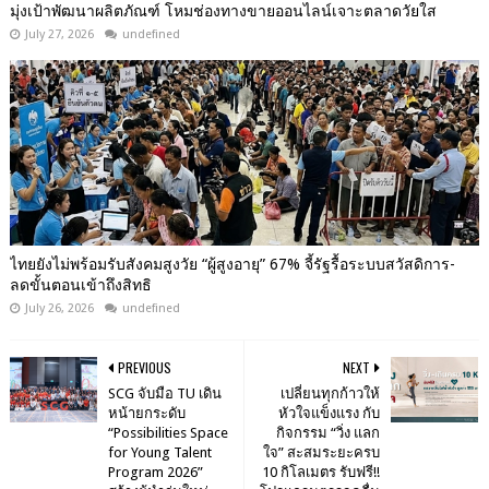
มุ่งเป้าพัฒนาผลิตภัณฑ์ โหมช่องทางขายออนไลน์เจาะตลาดวัยใส
July 27, 2026
undefined
ไทยยังไม่พร้อมรับสังคมสูงวัย “ผู้สูงอายุ” 67% จี้รัฐรื้อระบบสวัสดิการ-
ลดขั้นตอนเข้าถึงสิทธิ
July 26, 2026
undefined
PREVIOUS
NEXT
SCG จับมือ TU เดิน
เปลี่ยนทุกก้าวให้
หน้ายกระดับ
หัวใจแข็งแรง กับ
“Possibilities Space
กิจกรรม “วิ่ง แลก
for Young Talent
ใจ” สะสมระยะครบ
Program 2026”
10 กิโลเมตร รับฟรี!!