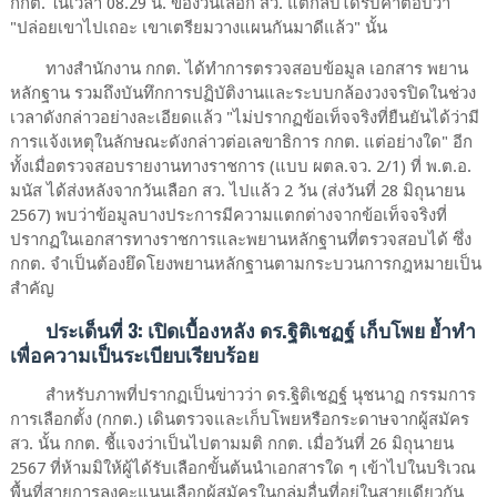
กกต. ในเวลา 08.29 น. ของวันเลือก สว. แต่กลับได้รับคำตอบว่า
"ปล่อยเขาไปเถอะ เขาเตรียมวางแผนกันมาดีแล้ว" นั้น
ทางสำนักงาน กกต. ได้ทำการตรวจสอบข้อมูล เอกสาร พยาน
หลักฐาน รวมถึงบันทึกการปฏิบัติงานและระบบกล้องวงจรปิดในช่วง
เวลาดังกล่าวอย่างละเอียดแล้ว "ไม่ปรากฏข้อเท็จจริงที่ยืนยันได้ว่ามี
การแจ้งเหตุในลักษณะดังกล่าวต่อเลขาธิการ กกต. แต่อย่างใด" อีก
ทั้งเมื่อตรวจสอบรายงานทางราชการ (แบบ ผตล.จว. 2/1) ที่ พ.ต.อ.
มนัส ได้ส่งหลังจากวันเลือก สว. ไปแล้ว 2 วัน (ส่งวันที่ 28 มิถุนายน
2567) พบว่าข้อมูลบางประการมีความแตกต่างจากข้อเท็จจริงที่
ปรากฏในเอกสารทางราชการและพยานหลักฐานที่ตรวจสอบได้ ซึ่ง
กกต. จำเป็นต้องยึดโยงพยานหลักฐานตามกระบวนการกฎหมายเป็น
สำคัญ
ประเด็นที่ 3: เปิดเบื้องหลัง ดร.ฐิติเชฏฐ์ เก็บโพย ย้ำทำ
เพื่อความเป็นระเบียบเรียบร้อย
สำหรับภาพที่ปรากฏเป็นข่าวว่า ดร.ฐิติเชฏฐ์ นุชนาฏ กรรมการ
การเลือกตั้ง (กกต.) เดินตรวจและเก็บโพยหรือกระดาษจากผู้สมัคร
สว. นั้น กกต. ชี้แจงว่าเป็นไปตามมติ กกต. เมื่อวันที่ 26 มิถุนายน
2567 ที่ห้ามมิให้ผู้ได้รับเลือกขั้นต้นนำเอกสารใด ๆ เข้าไปในบริเวณ
พื้นที่สายการลงคะแนนเลือกผู้สมัครในกลุ่มอื่นที่อยู่ในสายเดียวกัน