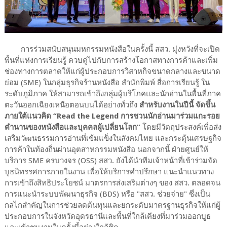
การร่วมสนับสนุนมหกรรมหนังสือในครั้งนี้ สสว. มุ่งหวังที่จะเปิด
พื้นที่แห่งการเรียนรู้ ควบคู่ไปกับการสร้างโอกาสทางการค้าและเพิ่ม
ช่องทางการตลาดให้แก่ผู้ประกอบการวิสาหกิจขนาดกลางและขนาด
ย่อม (SME) ในกลุ่มธุรกิจร้านหนังสือ สำนักพิมพ์ สื่อการเรียนรู้ ใน
ระดับภูมิภาค ให้สามารถเข้าถึงกลุ่มผู้บริโภคและนักอ่านในพื้นที่ภาค
ตะวันออกเฉียงเหนือตอนบนได้อย่างทั่วถึง
สำหรับงานในปีนี้ จัดขึ้น
ภายใต้แนวคิด “Read the Legend การชวนนักอ่านมาร่วมแกะรอย
ตำนานของหนังสือและบุคคลผู้เปลี่ยนโลก”
โดยมีวัตถุประสงค์เพื่อส่ง
เสริมวัฒนธรรมการอ่านที่เข้มแข็งในสังคมไทย และกระตุ้นเศรษฐกิจ
การค้าในท้องถิ่นผ่านอุตสาหกรรมหนังสือ นอกจากนี้ ฝ่ายศูนย์ให้
บริการ SME ครบวงจร (OSS) สสว. ยังได้นำทีมเจ้าหน้าที่เข้าร่วมจัด
บูธนิทรรศการภายในงาน เพื่อให้บริการคำปรึกษา แนะนำแนวทาง
การเข้าถึงสิทธิประโยชน์ มาตรการส่งเสริมต่างๆ ของ สสว. ตลอดจน
การแนะนำระบบพัฒนาธุรกิจ (BDS) หรือ "สสว. ช่วยจ่าย" ซึ่งเป็น
กลไกสำคัญในการช่วยลดต้นทุนและยกระดับมาตรฐานธุรกิจให้แก่ผู้
ประกอบการในจังหวัดอุดรธานีและพื้นที่ใกล้เคียงที่มาร่วมออกบูธ