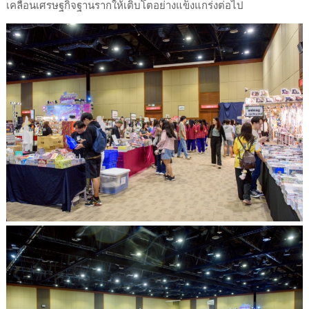
เคลื่อนเศรษฐกิจฐานรากให้เติบโตอย่างแข็งแกร่งต่อไป