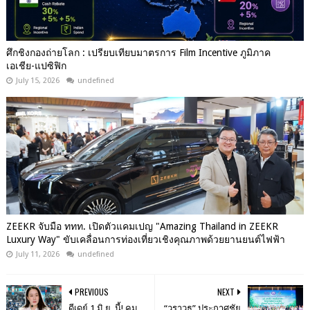
ศึกชิงกองถ่ายโลก : เปรียบเทียบมาตรการ Film Incentive ภูมิภาค
เอเชีย-แปซิฟิก
July 15, 2026
undefined
ZEEKR จับมือ ททท. เปิดตัวแคมเปญ "Amazing Thailand in ZEEKR
Luxury Way" ขับเคลื่อนการท่องเที่ยวเชิงคุณภาพด้วยยานยนต์ไฟฟ้า
July 11, 2026
undefined
PREVIOUS
NEXT
ดีเดย์ 1 มิ.ย. นี้! คุม
“วราวุธ” ประกาศชัย