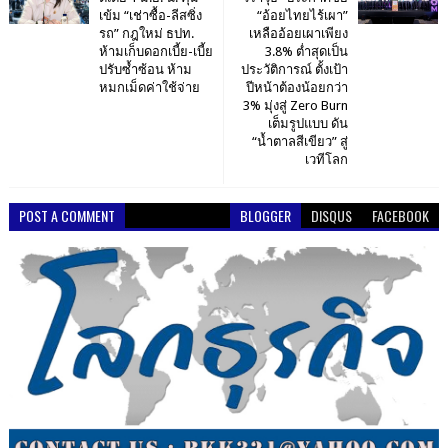
เข้ม “เช่าซื้อ-ลีสซิ่ง
“อ้อยไทยไร้เผา”
รถ” กฎใหม่ ธปท.
เหลืออ้อยเผาเพียง
ห้ามเก็บดอกเบี้ย-เบี้ย
3.8% ต่ำสุดเป็น
ปรับซ้ำซ้อน ห้าม
ประวัติการณ์ ตั้งเป้า
หมกเม็ดค่าใช้จ่าย
ปีหน้าต้องน้อยกว่า
3% มุ่งสู่ Zero Burn
เต็มรูปแบบ ดัน
“น้ำตาลสีเขียว” สู่
เวทีโลก
POST A COMMENT
BLOGGER
DISQUS
FACEBOOK