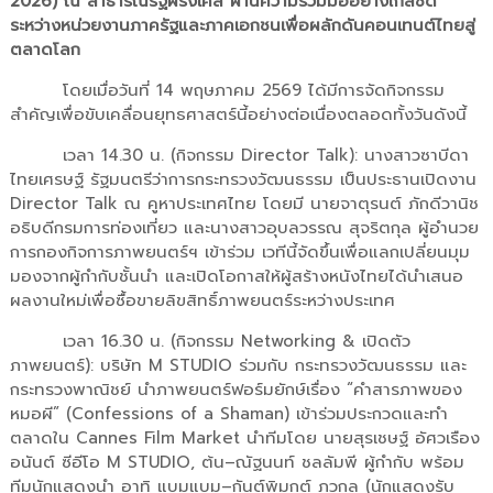
2026) ณ สาธารณรัฐฝรั่งเศส ผ่านความร่วมมืออย่างใกล้ชิด
ระหว่างหน่วยงานภาครัฐและภาคเอกชนเพื่อผลักดันคอนเทนต์ไทยสู่
ตลาดโลก
โดยเมื่อวันที่ 14 พฤษภาคม 2569 ได้มีการจัดกิจกรรม
สำคัญเพื่อขับเคลื่อนยุทธศาสตร์นี้อย่างต่อเนื่องตลอดทั้งวันดังนี้
เวลา 14.30 น. (กิจกรรม Director Talk): นางสาวซาบีดา
ไทยเศรษฐ์ รัฐมนตรีว่าการกระทรวงวัฒนธรรม เป็นประธานเปิดงาน
Director Talk ณ คูหาประเทศไทย โดยมี นายจาตุรนต์ ภักดีวานิช
อธิบดีกรมการท่องเที่ยว และนางสาวอุบลวรรณ สุจริตกุล ผู้อำนวย
การกองกิจการภาพยนตร์ฯ เข้าร่วม เวทีนี้จัดขึ้นเพื่อแลกเปลี่ยนมุม
มองจากผู้กำกับชั้นนำ และเปิดโอกาสให้ผู้สร้างหนังไทยได้นำเสนอ
ผลงานใหม่เพื่อซื้อขายลิขสิทธิ์ภาพยนตร์ระหว่างประเทศ
เวลา 16.30 น. (กิจกรรม Networking & เปิดตัว
ภาพยนตร์): บริษัท M STUDIO ร่วมกับ กระทรวงวัฒนธรรม และ
กระทรวงพาณิชย์ นำภาพยนตร์ฟอร์มยักษ์เรื่อง “คำสารภาพของ
หมอผี” (Confessions of a Shaman) เข้าร่วมประกวดและทำ
ตลาดใน Cannes Film Market นำทีมโดย นายสุรเชษฐ์ อัศวเรือง
อนันต์ ซีอีโอ M STUDIO, ต้น–ณัฐนนท์ ชลลัมพี ผู้กำกับ พร้อม
ทีมนักแสดงนำ อาทิ แบมแบม–กันต์พิมุกต์ ภูวกุล (นักแสดงรับ