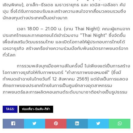
เชิญพิเศษ), อาเล็ก–ธีรเดช เมธาวรายุทธ และ เดนิส–เจลีลชา คัป
ปุน ซึ่งได้รับการตอบรับและสร้างความสนใจจากสื่อมวลชนรวมถึง
นักลงทุนต่างประเทศเป็นอย่างมาก
เวลา 18.00 – 21.00 น. (งาน Thai Night): คณะผู้แทนจาก
ประเทศไทยและภาคเอกชนได้เข้าร่วมงาน "Thai Night" ซึ่งจัดขึ้น
เพื่อส่งเสริมวัฒนธรรมไทย และเปิดโอกาสให้ผู้ประกอบการไทยได้
เจรจาธุรกิจ สร้างเครือข่ายความร่วมมือกับพันธมิตรภาพยนตร์จาก
ทั่วโลก
การรวมพลังบุกเมืองคานส์ในครั้งนี้ ไม่เพียงแต่เป็นการสร้าง
โอกาสทางธุรกิจให้กับภาพยนตร์ "คำสารภาพของหมอผี" (ซึ่งมี
กำหนดเข้าฉายในไทยวันที่ 12 สิงหาคม 2569) แต่ยังเป็นการแสดง
ศักยภาพของประเทศไทยในการเป็นศูนย์กลางอุตสาหกรรม
ภาพยนตร์และการผลิตคอนเทนต์ระดับนานาชาติอย่างเป็นรูปธรรม
TAGS:
ท่องเที่ยว-บันเทิง-กีฬา