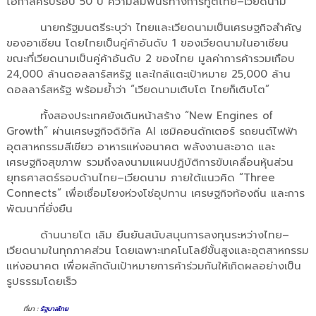
โอกาสครบรอบ 50 ปี ความสัมพันธ์ทางการทูตไทย–เวียดนาม
นายกรัฐมนตรีระบุว่า ไทยและเวียดนามเป็นเศรษฐกิจสำคัญ
ของอาเซียน โดยไทยเป็นคู่ค้าอันดับ 1 ของเวียดนามในอาเซียน
ขณะที่เวียดนามเป็นคู่ค้าอันดับ 2 ของไทย มูลค่าการค้ารวมเกือบ
24,000 ล้านดอลลาร์สหรัฐ และใกล้แตะเป้าหมาย 25,000 ล้าน
ดอลลาร์สหรัฐ พร้อมย้ำว่า “เวียดนามเติบโต ไทยก็เติบโต”
ทั้งสองประเทศยังเดินหน้าสร้าง “New Engines of
Growth” ผ่านเศรษฐกิจดิจิทัล AI เซมิคอนดักเตอร์ รถยนต์ไฟฟ้า
อุตสาหกรรมสีเขียว อาหารแห่งอนาคต พลังงานสะอาด และ
เศรษฐกิจสุขภาพ รวมถึงลงนามแผนปฏิบัติการขับเคลื่อนหุ้นส่วน
ยุทธศาสตร์รอบด้านไทย–เวียดนาม ภายใต้แนวคิด “Three
Connects” เพื่อเชื่อมโยงห่วงโซ่อุปทาน เศรษฐกิจท้องถิ่น และการ
พัฒนาที่ยั่งยืน
ด้านนายโต เลิม ยืนยันสนับสนุนการลงทุนระหว่างไทย–
เวียดนามในทุกภาคส่วน โดยเฉพาะเทคโนโลยีขั้นสูงและอุตสาหกรรม
แห่งอนาคต เพื่อผลักดันเป้าหมายการค้าร่วมกันให้เกิดผลอย่างเป็น
รูปธรรมโดยเร็ว
ที่มา :
รัฐบาลไทย