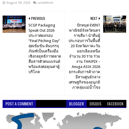
August 04, 2026
undefined
PREVIOUS
NEXT
SCGP Packaging
ปักหมุด EVENT
Speak Out 2026
พาณิชย์จังหวัดนคร
ประกาศผลรอบ
ราขสีมา นำทีมผู้
“Final Pitching Day”
ประกอบการในพื้นที่
สุดเข้มข้น ดันบรรจุ
20 จังหวัดภาคะวัน
ภัณฑ์เป็นเครื่องมือ
ออกเฉียงเหนือ
เชิงกลยุทธ์การตลาด
จำนวน 30 ราย ร่วม
สื่อสารตัวตนแบรนด์
งาน THAIFEX –
พร้อมส่งต่อคุณค่าผู้
Anuga ASIA 2026
บริโภค
ยกระดับการค้าภาค
อีสานศูนย์กลาง
เศรษฐกิจของอนุภมิ
ภาคลุ่มแม่น้ำโขง
POST A COMMENT
BLOGGER
DISQUS
FACEBOOK