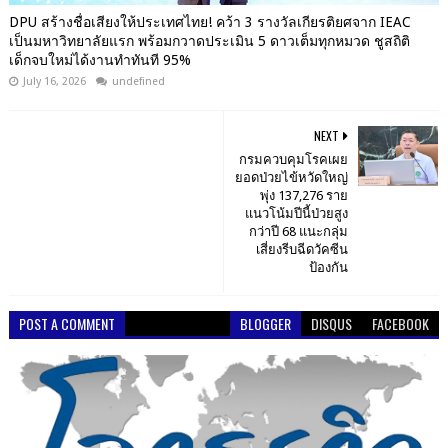
DPU สร้างชื่อเสียงให้ประเทศไทย! คว้า 3 รางวัลเกียรติยศจาก IEAC
เป็นมหาวิทยาลัยแรก พร้อมกวาดประเมิน 5 ดาวเต็มทุกหมวด ชูสถิติ
เด็กจบใหม่ได้งานทำทันที 95%
July 16, 2026
undefined
NEXT
กรมควบคุมโรคเผย
ยอดป่วยไข้หวัดใหญ่
พุ่ง 137,276 ราย
แนวโน้มปีนี้ป่วยสูง
กว่าปี 68 แนะกลุ่ม
เสี่ยงรีบฉีดวัคซีน
ป้องกัน
POST A COMMENT
BLOGGER
DISQUS
FACEBOOK