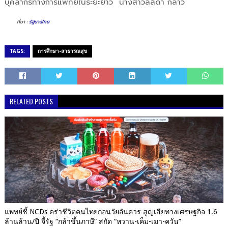
บุคลากรทางการแพทย์ในระยะยาว” นางสาวลลิดา กล่าว
ที่มา :
รัฐบาลไทย
TAGS:
การศึกษา-สาธารณสุข
RELATED POSTS
แพทย์ชี้ NCDs คร่าชีวิตคนไทยก่อนวัยอันควร สูญเสียทางเศรษฐกิจ 1.6
ล้านล้าน/ปี จี้รัฐ “กล้าขึ้นภาษี” สกัด “หวาน-เค็ม-เมา-ควัน”