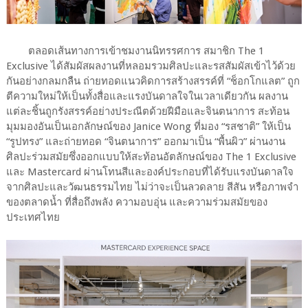
ตลอดเส้นทางการเข้าชมงานนิทรรศการ สมาชิก The 1
Exclusive ได้สัมผัสผลงานที่หลอมรวมศิลปะและรสสัมผัสเข้าไว้ด้วย
กันอย่างกลมกลืน ถ่ายทอดแนวคิดการสร้างสรรค์ที่ “ช็อกโกแลต” ถูก
ตีความใหม่ให้เป็นทั้งสื่อและแรงบันดาลใจในเวลาเดียวกัน ผลงาน
แต่ละชิ้นถูกรังสรรค์อย่างประณีตด้วยฝีมือและจินตนาการ สะท้อน
มุมมองอันเป็นเอกลักษณ์ของ Janice Wong ที่มอง “รสชาติ” ให้เป็น
“รูปทรง” และถ่ายทอด “จินตนาการ” ออกมาเป็น “พื้นผิว” ผ่านงาน
ศิลปะร่วมสมัยซึ่งออกแบบให้สะท้อนอัตลักษณ์ของ The 1 Exclusive
และ Mastercard ผ่านโทนสีและองค์ประกอบที่ได้รับแรงบันดาลใจ
จากศิลปะและวัฒนธรรมไทย ไม่ว่าจะเป็นลวดลาย สีสัน หรือภาพจำ
ของตลาดน้ำ ที่สื่อถึงพลัง ความอบอุ่น และความร่วมสมัยของ
ประเทศไทย