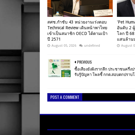
สศช.กำชับ 43 หน่วยงานเร่งตอบ
'Pet Hum
Technical Review เดินหน้าพาไทย
อันดับ 2 ผ
เข้าเป็นสมาชิก OECD ได้ตามเป้า
โลก ปี 68
ปี 2571
แสนล้าน
August 05, 2026
undefined
August 0
PREVIOUS
ซื้อเสียงยังฝังรากลึก ประชาชนครึ่ง
รับรู้ปัญหา โพลชี้ กกต.สอบตกปราบ
POST A COMMENT