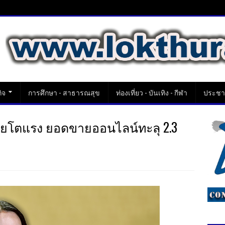
ิจ
การศึกษา - สาธารณสุข
ท่องเที่ยว - บันเทิง - กีฬา
ประชาส
ไทยโตแรง ยอดขายออนไลน์ทะลุ 2.3