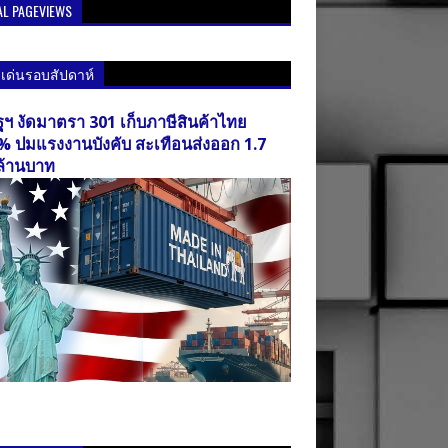
AL PAGEVIEWS
วเด่นรอบสัปดาห์
ฐฯ งัดมาตรา 301 เก็บภาษีสินค้าไทย
% ปมแรงงานบังคับ สะเทือนส่งออก 1.7
ล้านบาท