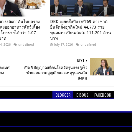
anization' ดันไทยครอง
DBD เผยครึ่งปีแรกปี'69 ต่างชาติ
ู้ส่งออกอาหารสัตว์เลี้ยง
ยื่นจัดตั้งธุรกิจใหม่ 44,773 ราย
 โกยรายได้กว่า 1.07
ทุนจดทะเบียนสะสม 111,201 ล้าน
บาท
บาท
4, 2026
undefined
July 17, 2026
undefined
NEXT
ประเทศ
เปิด 5 สัญญาณเตือนโรคจิตรุนแรง รู้เร็ว
โกง
ช่วยลดความสูญเสียและเหตุรุนแรงใน
สังคม
BLOGGER
DISQUS
FACEBOOK