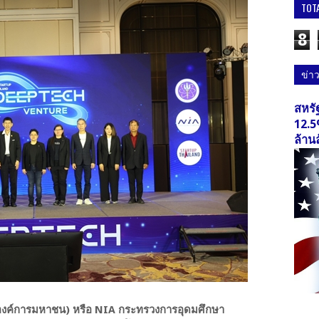
TOT
8
ข่า
สหรั
12.5
ล้าน
ิ (องค์การมหาชน) หรือ NIA กระทรวงการอุดมศึกษา