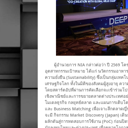
ผู้อำนวยการ NIA กล่าวต่อว่า ปี 2569 โ
อุตสาหกรรมเป้าหมาย ได้แก่ นวัตกรรมอาหาร
ความยั่งยืน (Sustainability) ซึ่งเป็นกลุ่มเ
เศรษฐกิจโลก ทั้งในมิติของสังคมผู้สูงอายุ ค
โดยสตาร์ตอัปที่ผ่านการคัดเลือกจะเข้าร่วม
เชิงพาณิชย์และการขยายตลาดต่างประเทศอย่า
โมเดลธุรกิจ กลยุทธ์ตลาด และแผนการเติบโตใ
และ Business Matching เพื่อเจาะลึกตลาดญี่ป
จะมี กิจกรรม Market Discovery (Japan) เดิ
ผลักดันสู่การทดสอบการใช้งาน (PoC) ก่อนปิ
นักลงทุนไทยและต่างประเทศ เพื่อขยายโอกาส