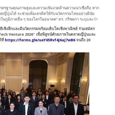
ื่องมาตรฐานคุณภาพสูงและความเข้มงวดด้านความน่าเชื่อถือ หาก
ี่ปุ่นได้ จะช่วยเพิ่มเครดิตให้กับนวัตกรรมไทยอย่างมีนัย
นภูมิภาคอื่น ๆ ของโลกในอนาคต” ดร. กริชผกา ระบุและว่า
ีเชิงลึกและมีนวัตกรรมพร้อมเติบโตเชิงพาณิชย์ ร่วมสมัคร
ech Venture 2026” เพื่อพิสูจน์ศักยภาพในตลาดญี่ปุ่นและ
ที่
https://forms.gle/uaY65Rvf4J6aJ7wB6
จนถึง 20