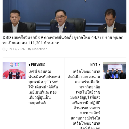
DBD เผยครึ่งปีแรกปี'69 ต่างชาติยื่นจัดตั้งธุรกิจใหม่ 44,773 ราย ทุนจด
ทะเบียนสะสม 111,201 ล้านบาท
July 17, 2026
undefined
PREVIOUS
NEXT
เจซีบี ขอบคุณ
เครือโรงพยาบาล
พันธมิตรทั่วประเทศ
สัตว์เมืองเอก ลงนาม
ชูแนวคิด “JCB SAY
ความร่วมมือกับ
ให้” เดินหน้าดิจิทัล
มหาวิทยาลัย
เพย์เมนต์และท่อง
เทคโนโลยีราช
เที่ยวญี่ปุ่นเป็น
มงคลธัญบุรี เพื่อส่ง
กลยุทธ์หลัก
เสริมการฝึกปฏิบัติ
ด้านกระบวนการ
พยาบาลสัตว์
สถานการณ์จริงใน
เครือโรงพยาบาล
สัตว์เมืองเอก