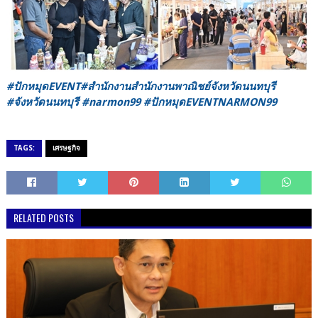
#ปักหมุดEVENT#สำนักงานสํานักงานพาณิชย์จังหวัดนนทบุรี
#จังหวัดนนทบุรี #narmon99 #ปักหมุดEVENTNARMON99
TAGS:
เศรษฐกิจ
RELATED POSTS