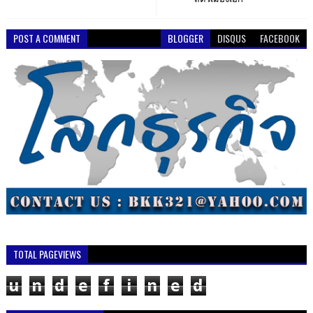
POST A COMMENT
BLOGGER
DISQUS
FACEBOOK
TOTAL PAGEVIEWS
u
n
d
e
f
i
n
e
d