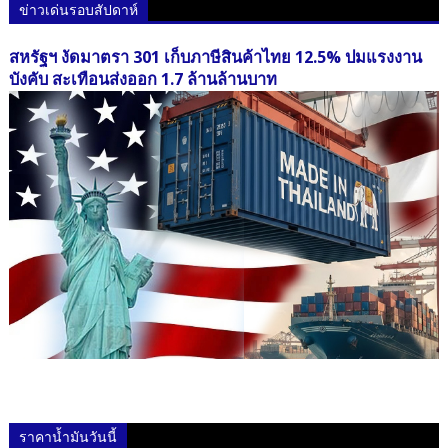
ข่าวเด่นรอบสัปดาห์
สหรัฐฯ งัดมาตรา 301 เก็บภาษีสินค้าไทย 12.5% ปมแรงงาน
บังคับ สะเทือนส่งออก 1.7 ล้านล้านบาท
ราคาน้ำมันวันนี้