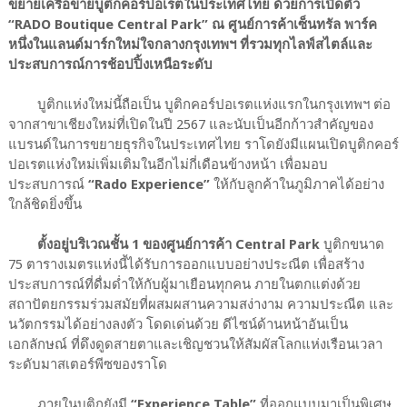
ขยายเครือข่ายบูติกคอร์ปอเรตในประเทศไทย ด้วยการเปิดตัว
“RADO Boutique Central Park” ณ ศูนย์การค้าเซ็นทรัล พาร์ค
หนึ่งในแลนด์มาร์กใหม่ใจกลางกรุงเทพฯ ที่รวมทุกไลฟ์สไตล์และ
ประสบการณ์การช้อปปิ้งเหนือระดับ
บูติกแห่งใหม่นี้ถือเป็น บูติกคอร์ปอเรตแห่งแรกในกรุงเทพฯ ต่อ
จากสาขาเชียงใหม่ที่เปิดในปี 2567 และนับเป็นอีกก้าวสำคัญของ
แบรนด์ในการขยายธุรกิจในประเทศไทย ราโดยังมีแผนเปิดบูติกคอร์
ปอเรตแห่งใหม่เพิ่มเติมในอีกไม่กี่เดือนข้างหน้า เพื่อมอบ
ประสบการณ์
“Rado Experience”
ให้กับลูกค้าในภูมิภาคได้อย่าง
ใกล้ชิดยิ่งขึ้น
ตั้งอยู่บริเวณชั้น 1 ของศูนย์การค้า Central Park
บูติกขนาด
75 ตารางเมตรแห่งนี้ได้รับการออกแบบอย่างประณีต เพื่อสร้าง
ประสบการณ์ที่ดื่มด่ำให้กับผู้มาเยือนทุกคน ภายในตกแต่งด้วย
สถาปัตยกรรมร่วมสมัยที่ผสมผสานความสง่างาม ความประณีต และ
นวัตกรรมได้อย่างลงตัว โดดเด่นด้วย ดีไซน์ด้านหน้าอันเป็น
เอกลักษณ์ ที่ดึงดูดสายตาและเชิญชวนให้สัมผัสโลกแห่งเรือนเวลา
ระดับมาสเตอร์พีซของราโด
ภายในบูติกยังมี
“Experience Table”
ที่ออกแบบมาเป็นพิเศษ