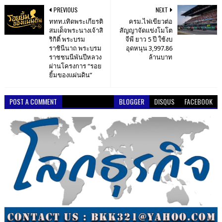
PREVIOUS
NEXT
ททท.เทิดพระเกียรติ
ครม.ไฟเขียวต่อ
สมเด็จพระนางเจ้าสิ
สัญญาจัดแข่งโมโต
ริกิติ์ พระบรม
จีพี ยาว 5 ปี ใช้งบ
ราชินีนาถ พระบรม
อุดหนุน 3,997.86
ราชชนนีพันปีหลวง
ล้านบาท
ผ่านโครงการ “รอย
ยิ้มของแผ่นดิน”
POST A COMMENT
BLOGGER
DISQUS
FACEBOOK