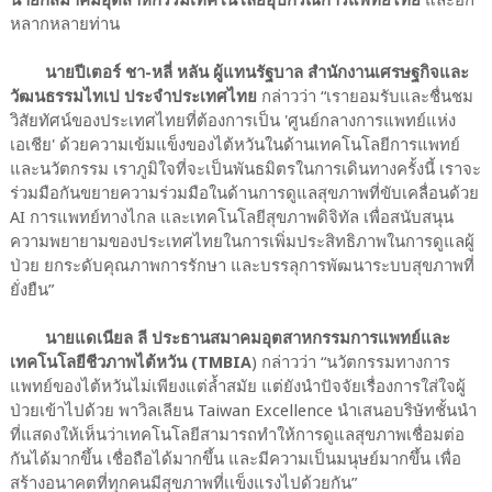
หลากหลายท่าน
นายปีเตอร์ ชา-หลี่ หลัน ผู้แทนรัฐบาล สำนักงานเศรษฐกิจและ
วัฒนธรรมไทเป ประจำประเทศไทย
กล่าวว่า
“
เรายอมรับและชื่นชม
วิสัยทัศน์ของประเทศไทยที่ต้องการเป็น 'ศูนย์กลางการแพทย์แห่ง
เอเชีย' ด้วยความเข้มแข็งของไต้หวันในด้านเทคโนโลยีการแพทย์
และนวัตกรรม เราภูมิใจที่จะเป็นพันธมิตรในการเดินทางครั้งนี้ เราจะ
ร่วมมือกันขยายความร่วมมือในด้านการดูแลสุขภาพที่ขับเคลื่อนด้วย
AI การแพทย์ทางไกล และเทคโนโลยีสุขภาพดิจิทัล เพื่อสนับสนุน
ความพยายามของประเทศไทยในการเพิ่มประสิทธิภาพในการดูแลผู้
ป่วย ยกระดับคุณภาพการรักษา และบรรลุการพัฒนาระบบสุขภาพที่
ยั่งยืน
”
นายแดเนียล ลี ประธานสมาคมอุตสาหกรรมการแพทย์และ
เทคโนโลยีชีวภาพไต้หวัน (TMBIA
) กล่าวว่า
“
นวัตกรรมทางการ
แพทย์ของไต้หวันไม่เพียงแต่ล้ำสมัย แต่ยังนำปัจจัยเรื่องการใส่ใจผู้
ป่วยเข้าไปด้วย พาวิลเลียน Taiwan Excellence นำเสนอบริษัทชั้นนำ
ที่แสดงให้เห็นว่าเทคโนโลยีสามารถทำให้การดูแลสุขภาพเชื่อมต่อ
กันได้มากขึ้น เชื่อถือได้มากขึ้น และมีความเป็นมนุษย์มากขึ้น เพื่อ
สร้างอนาคตที่ทุกคนมีสุขภาพที่เเข็งแรงไปด้วยกัน
”