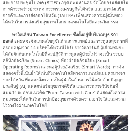
และการประชุมไบเทค (BITEC) กรุงเทพมหานคร จัดโดยกรมส่งเสริม
การค้าระหว่างประเทศ กระทรวงเศรษฐกิจไต้หวัน และสภาส่งเสริม
การค้าและการส่งออกไต้หวัน (TAITRA) เพื่อแสดงความมุ่งมั่นของ
ไต้หวันในการส่งเสริมสุขภาพโลกผ่านเทคโนโลยีและนวัตกรรม
พาวิลเลียน Taiwan Excellence ซึ่งตั้งอยู่ที่บริเวณบูธ S01
ฮอลล์ EH99
จะจัดแสดงโซลูชันด้านการแพทย์และการดูแลสุขภาพที่
ครอบคลุมจาก 14 บริษัทไต้หวันที่ได้รับรางวัลการันตี ผู้เยี่ยมชมจะ
ได้สัมผัสกับเทคโนโลยีที่จะปฏิวัติการดูแลผู้ป่วยไม่ว่าจะเป็น ระบบ
คลินิกอัจฉริยะ (Smart Clinics) ห้องผ่าตัดอัจฉริยะ (Smart
Operating Rooms) และหอผู้ป่วยอัจฉริยะ (Smart Wards) การจัด
แสดงครั้งนี้เน้นย้ำให้เห็นถึงเทคโนโลยีทางการแพทย์แบบครบวงจร
ของไต้หวัน ที่แสดงถึงความเป็นผู้นำในด้านการวินิจฉัยด้วยปัญญา
ประดิษฐ์ (AI) แพลตฟอร์มสุขภาพดิจิทัล และการตรวจวินิจฉัยที่
แม่นยำ สะท้อนแนวคิด
“
From Taiwan with Care
”
ที่แสดงถึงความ
ทุ่มเทของไต้หวันในการปกป้องสุขภาพด้วยความเอาใจใส่และความ
ไว้วางใจผ่านเทคโนโลยี