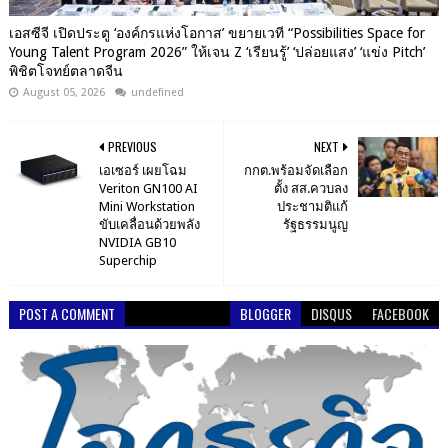
เอสซีจี เปิดประตู ‘องค์กรแห่งโอกาส’ ขยายเวที “Possibilities Space for
Young Talent Program 2026” ให้เจน Z ‘เรียนรู้’ ‘ปล่อยแสง’ ‘แข่ง Pitch’
พิชิตโจทย์ตลาดจีน
August 05, 2026
undefined
PREVIOUS
NEXT
เอเซอร์ เผยโฉม
กกต.พร้อมจัดเลือก
Veriton GN100 AI
ตั้ง สส.ควบลง
Mini Workstation
ประชามติแก้
ขับเคลื่อนด้วยพลัง
รัฐธรรมนูญ
NVIDIA GB10
Superchip
POST A COMMENT
BLOGGER
DISQUS
FACEBOOK