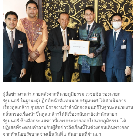
ผู้สื่อข่าวงานว่า ภายหลังจากที่นายภูมิธรรม เวชยชัย รองนายก
รัฐมนตรี ในฐานะผู้ปฏิบัติหน้าที่แทนนายกรัฐมนตรี ได้ดำเนินการ
เรื่องทูลเกล้าฯ ยุบสภา มีรายงานว่าสำนักองคมนตรีในฐานะหน่วยงาน
กลั่นกรองเรื่องนำขึ้นทูลเกล้าฯได้ตีเรื่องกลับมายังสำนักนายก
รัฐมนตรี ซึ่งเมื่อกระแสข่าวนี้แพร่กระจายออกไปนายภูมิธรรม ได้
ปฏิเสธที่จะตอบคำถามกับผู้สื่อข่าวถึงเรื่องนี้ในช่วงก่อนเดินทางออก
จากทำเนียบรัฐบาลช่วงเย็นวันที่ 3 กันยายนที่ผ่านมา