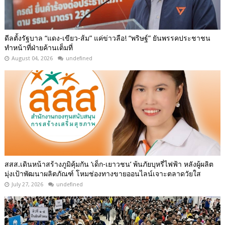
ดีลตั้งรัฐบาล “แดง-เขียว-ส้ม” แค่ข่าวลือ! “พริษฐ์” ยันพรรคประชาชน
ทำหน้าที่ฝ่ายค้านเต็มที่
August 04, 2026
undefined
สสส.เดินหน้าสร้างภูมิคุ้มกัน ‘เด็ก-เยาวชน’ พ้นภัยบุหรี่ไฟฟ้า หลังผู้ผลิต
มุ่งเป้าพัฒนาผลิตภัณฑ์ โหมช่องทางขายออนไลน์เจาะตลาดวัยใส
July 27, 2026
undefined