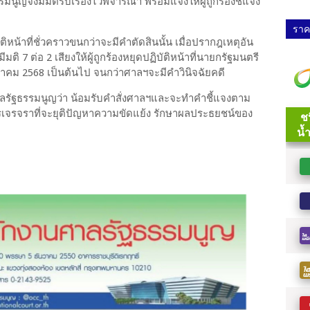
ญจึงมีมติรับเรื่องไว้พิจารณา พร้อมแจ้งให้ผู้ถูกร้องชี้แจง
ราคา
ิหน้าที่ชั่วคราวขนกว่าจะมีคำตัดสินนั้น เมื่อปรากฎเหตุอัน
ิ 7 ต่อ 2 เสียงให้ผู้ถูกร้องหยุดปฏิบัติหน้าที่นายกรัฐมนตรี
รกฎาคม 2568 เป็นต้นไป จนกว่าศาลฯจะมีคำวินิจฉัยคดี
รัฐธรรมนูญว่า น้อมรับคำสั่งศาลฯและจะทำคำชี้แจงตาม
ารเจรจราที่จะยุติปัญหาความขัดแย้ง รักษาผลประธยชน์ของ