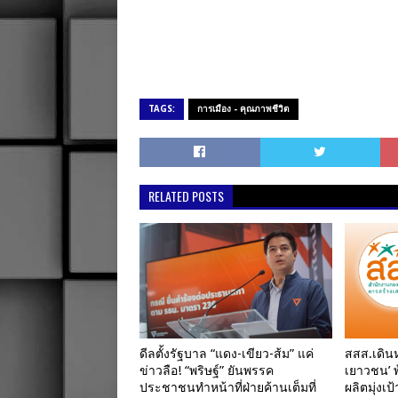
TAGS:
การเมือง - คุณภาพชีวิต
RELATED POSTS
ดีลตั้งรัฐบาล “แดง-เขียว-ส้ม” แค่
สสส.เดินหน
ข่าวลือ! “พริษฐ์” ยันพรรค
เยาวชน’ พ้
ประชาชนทำหน้าที่ฝ่ายค้านเต็มที่
ผลิตมุ่งเ