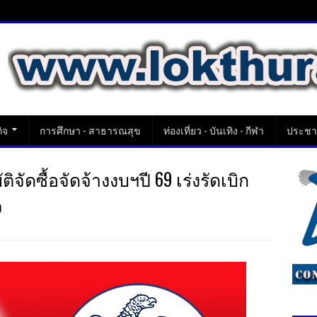
ิจ
การศึกษา - สาธารณสุข
ท่องเที่ยว - บันเทิง - กีฬา
ประชาส
ัดซื้อจัดจ้างงบฯปี 69 เร่งรัดเบิก
จ