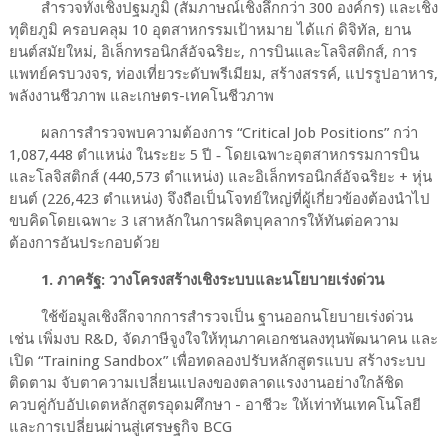
สำรวจทั้งเชิงปฐมภูมิ (สัมภาษณ์เชิงลึกกว่า 300 องค์กร) และเชิง
ทุติยภูมิ ครอบคลุม 10 อุตสาหกรรมเป้าหมาย ได้แก่ ดิจิทัล, ยาน
ยนต์สมัยใหม่, อิเล็กทรอนิกส์อัจฉริยะ, การบินและโลจิสติกส์, การ
แพทย์ครบวงจร, ท่องเที่ยวระดับพรีเมียม, สร้างสรรค์, แปรรูปอาหาร,
พลังงานชีวภาพ และเกษตร-เทคโนชีวภาพ
ผลการสำรวจพบความต้องการ “Critical Job Positions” กว่า
1,087,448 ตำแหน่ง ในระยะ 5 ปี ‑ โดยเฉพาะอุตสาหกรรมการบิน
และโลจิสติกส์ (440,573 ตำแหน่ง) และอิเล็กทรอนิกส์อัจฉริยะ + หุ่น
ยนต์ (226,423 ตำแหน่ง) จึงถือเป็นโจทย์ใหญ่ที่ผู้เกี่ยวข้องต้องนำไป
ขบคิดโดยเฉพาะ 3 เสาหลักในการผลิตบุคลากรให้ทันต่อความ
ต้องการอันประกอบด้วย
1. ภาครัฐ: วางโครงสร้างเชิงระบบและนโยบายเร่งด่วน
ใช้ข้อมูลเชิงลึกจากการสำรวจเป็น ฐานออกนโยบายเร่งด่วน
เช่น เพิ่มงบ R&D, จัดภาษีจูงใจให้ทุนภาคเอกชนลงทุนพัฒนาคน และ
เปิด “Training Sandbox” เพื่อทดลองปรับหลักสูตรแบบ สร้างระบบ
ติดตาม จับตาความเปลี่ยนแปลงของตลาดแรงงานอย่างใกล้ชิด
ควบคู่กับอัปเดตหลักสูตรอุดมศึกษา - อาชีวะ ให้เท่าทันเทคโนโลยี
และการเปลี่ยนผ่านสู่เศรษฐกิจ BCG