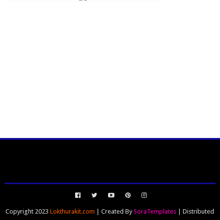
Copyright 2023
Lokthurakit.com
| Created By
SoraTemplates
| Distributed