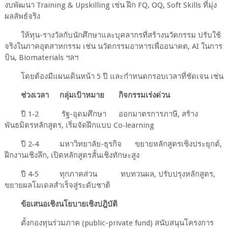
งบพัฒนา Training & Upskilling เช่น ฝึก FQ, OQ, Soft Skills ที่มุ่ง
ผลลัพธ์จริง
ให้ทุน-รางวัลกับนักศึกษาและบุคลากรที่สร้างนวัตกรรม ปรับใช้
จริงในภาคอุตสาหกรรม เช่น นวัตกรรมอาหารเพื่ออนาคต, AI ในการ
บิน, Biomaterials ฯลฯ
โดยต้องมีแผนเดินหน้า 5 ปี และกำหนดกรอบเวลาที่ชัดเจน เช่น
ช่วงเวลา
กลุ่มเป้าหมาย
กิจกรรมเร่งด่วน
ปี 1‑2
รัฐ-อุดมศึกษา
ออกมาตรการภาษี, สร้าง
พันธมิตรหลักสูตร, เริ่มจัดฝึกแบบ Co‑learning
ปี 2‑4
มหาวิทยาลัย-ธุรกิจ
ขยายหลักสูตรเชิงประยุกต์,
ฝึกงานเชิงลึก, เปิดหลักสูตรสั้นเชิงทักษะสูง
ปี 4‑5
ทุกภาคส่วน
ทบทวนผล, ปรับปรุงหลักสูตร,
ขยายผลโมเดลสำเร็จสู่ระดับชาติ
ข้อเสนอเชิงนโยบายเชิงปฎิบัติ
ตั้งกองทุนร่วมภาค (public-private fund) สนับสนุนโครงการ