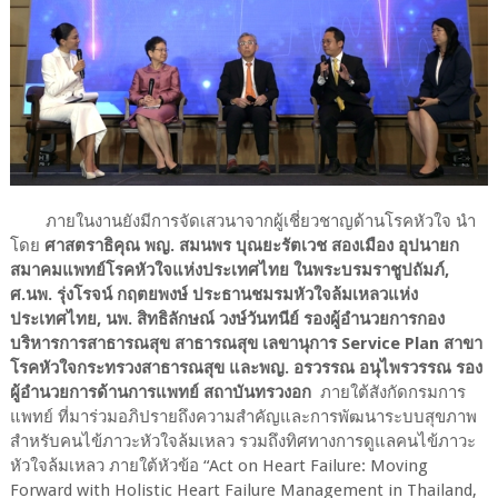
ภายในงานยังมีการจัดเสวนาจากผู้เชี่ยวชาญด้านโรคหัวใจ นำ
โดย
ศาสตราธิคุณ พญ. สมนพร บุณยะรัตเวช สองเมือง อุปนายก
สมาคมแพทย์โรคหัวใจแห่งประเทศไทย ในพระบรมราชูปถัมภ์,
ศ.นพ. รุ่งโรจน์ กฤตยพงษ์ ประธานชมรมหัวใจล้มเหลวแห่ง
ประเทศไทย, นพ. สิทธิลักษณ์ วงษ์วันทนีย์ รองผู้อำนวยการกอง
บริหารการสาธารณสุข สาธารณสุข เลขานุการ Service Plan สาขา
โรคหัวใจกระทรวงสาธารณสุข และพญ. อรวรรณ อนุไพรวรรณ รอง
ผู้อำนวยการด้านการแพทย์ สถาบันทรวงอก
ภายใต้สังกัดกรมการ
แพทย์ ที่มาร่วมอภิปรายถึงความสำคัญและการพัฒนาระบบสุขภาพ
สำหรับคนไข้ภาวะหัวใจล้มเหลว รวมถึงทิศทางการดูแลคนไข้ภาวะ
หัวใจล้มเหลว ภายใต้หัวข้อ “Act on Heart Failure: Moving
Forward with Holistic Heart Failure Management in Thailand,