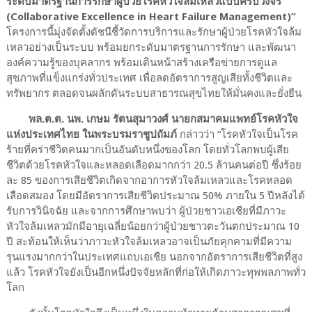
ระดับมาตรฐานการรักษาผู้ป่วยโรคหัวใจล้มเหลวแบบครบวงจร
(Collaborative Excellence in Heart Failure Management)”
โครงการนี้มุ่งจัดตั้งดัชนีชี้วัดการบริการและรักษาผู้ป่วยโรคหัวใจล้ม
เหลวอย่างเป็นระบบ พร้อมยกระดับมาตรฐานการรักษา และพัฒนา
องค์ความรู้ของบุคลากร พร้อมเดินหน้าสร้างเครือข่ายการดูแล
สุขภาพที่แข็งแกร่งทั่วประเทศ เพื่อลดอัตราการสูญเสียทั้งชีวิตและ
ทรัพยากร ตลอดจนผลักดันระบบสาธารณสุขไทยให้มั่นคงและยั่งยืน
พล.ต.ต. นพ. เกษม รัตนสุมาวงศ์ นายกสมาคมแพทย์โรคหัวใจ
แห่งประเทศไทย ในพระบรมราชูปถัมภ์
กล่าวว่า “โรคหัวใจเป็นโรค
ร้ายที่คร่าชีวิตคนมากเป็นอันดับหนึ่งของโลก โดยทั่วโลกพบผู้เสีย
ชีวิตด้วยโรคหัวใจและหลอดเลือดมากกว่า 20.5 ล้านคนต่อปี ซึ่งร้อย
ละ 85 ของการเสียชีวิตเกิดจากอาการหัวใจล้มเหลวและโรคหลอด
เลือดสมอง โดยมีอัตราการเสียชีวิตประมาณ 50% ภายใน 5 ปีหลังได้
รับการวินิจฉัย และจากการศึกษาพบว่า ผู้ป่วยชาวเอเชียที่มีภาวะ
หัวใจล้มเหลวมักมีอายุเฉลี่ยน้อยกว่าผู้ป่วยชาวตะวันตกประมาณ 10
ปี สะท้อนให้เห็นว่าภาวะหัวใจล้มเหลวอาจเป็นภัยคุกคามที่มีความ
รุนแรงมากกว่าในประเทศแถบเอเชีย นอกจากอัตราการเสียชีวิตที่สูง
แล้ว โรคหัวใจยังเป็นอีกหนึ่งปัจจัยหลักที่ก่อให้เกิดภาวะทุพพลภาพทั่ว
โลก