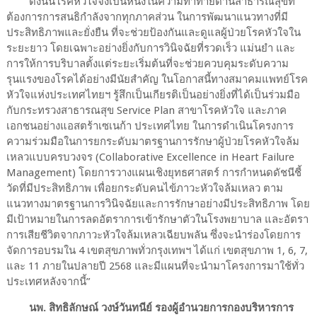
ดังนั้นโรคหัวใจจึงเป็นหนึ่งในความท้าทายด้านสาธารณสุขที่
ต้องการการสนธิกำลังจากทุกภาคส่วน ในการพัฒนาแนวทางที่มี
ประสิทธิภาพและยั่งยืน ที่จะช่วยป้องกันและดูแลผู้ป่วยโรคหัวใจใน
ระยะยาว โดยเฉพาะอย่างยิ่งกับการวินิจฉัยที่รวดเร็ว แม่นยำ และ
การให้การบริบาลตั้งแต่ระยะเริ่มต้นที่จะช่วยควบคุมระดับความ
รุนแรงของโรคได้อย่างมีนัยสำคัญ ในโอกาสนี้ทางสมาคมแพทย์โรค
หัวใจแห่งประเทศไทยฯ รู้สึกเป็นเกียรติเป็นอย่างยิ่งที่ได้เป็นร่วมมือ
กับกระทรวงสาธารณสุข Service Plan สาขาโรคหัวใจ และภาค
เอกชนอย่างแอสตร้าเซเนก้า ประเทศไทย ในการดำเนินโครงการ
ความร่วมมือในการยกระดับมาตรฐานการรักษาผู้ป่วยโรคหัวใจล้ม
เหลวแบบครบวงจร (Collaborative Excellence in Heart Failure
Management) โดยการวางแผนเชิงยุทธศาสตร์ การกำหนดดัชนีชี้
วัดที่มีประสิทธิภาพ เพื่อยกระดับคนไข้ภาวะหัวใจล้มเหลว ตาม
แนวทางมาตรฐานการวินิจฉัยและการรักษาอย่างมีประสิทธิภาพ โดย
มีเป้าหมายในการลดอัตราการเข้ารักษาตัวในโรงพยาบาล และอัตรา
การเสียชีวิตจากภาวะหัวใจล้มเหลวเฉียบพลัน ซึ่งจะนำร่องโดยการ
จัดการอบรมใน 4 เขตสุขภาพทั่วกรุงเทพฯ ได้แก่ เขตสุขภาพ 1, 6, 7,
และ 11 ภายในปลายปี 2568 และมีแผนที่จะนำมาโครงการมาใช้ทั่ว
ประเทศหลังจากนี้”
นพ. สิทธิลักษณ์ วงษ์วันทนีย์ รองผู้อำนวยการกองบริหารการ