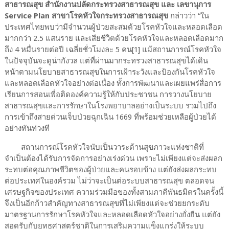
สาธารณสุข สำนักงานปลัดกระทรวงสาธารณสุข และ เลขานุการ
Service Plan สาขาโรคหัวใจกระทรวงสาธารณสุข
กล่าวว่า “ใน
ประเทศไทยพบว่ามีจำนวนผู้ป่วยสะสมด้วยโรคหัวใจและหลอดเลือด
มากกว่า 2.5 แสนราย และเสียชีวิตด้วยโรคหัวใจและหลอดเลือดมาก
ถึง 4 หมื่นรายต่อปี เฉลี่ยชั่วโมงละ 5 คน[1] แม้สถานการณ์โรคหัวใจ
ในปัจจุบันจะดูน่ากังวล แต่ที่ผ่านมากระทรวงสาธารณสุขได้เดิน
หน้าตามนโยบายสาธารณสุขในการเฝ้าระวังและป้องกันโรคหัวใจ
และหลอดเลือดหัวใจอย่างต่อเนื่อง ทั้งการพัฒนาและเผยแพร่สื่อการ
เรียนการสอนเพื่อติดองค์ความรู้ให้กับประชาชน การวางนโยบาย
สาธารณสุขและการรักษาในโรงพยาบาลอย่างเป็นระบบ รวมไปถึง
การเข้าถึงสายด่วนเจ็บป่วยฉุกเฉิน 1669 ที่พร้อมช่วยเหลือผู้ป่วยได้
อย่างทันท่วงที
สถานการณ์โรคหัวใจนับเป็นวาระด้านสุขภาวะแห่งชาติที่
จำเป็นต้องได้รับการจัดการอย่างเร่งด่วน เพราะไม่เพียงแต่จะส่งผลก
ระทบต่อคุณภาพชีวิตของผู้ป่วยและคนรอบข้าง แต่ยังส่งผลกระทบ
ต่อประเทศในองค์รวม ไม่ว่าจะเป็นต่อระบบสาธารณสุข ตลอดจน
เศรษฐกิจของประเทศ ความร่วมมือของทั้งสามภาคีพันธมิตรในครั้งนี้
จึงเป็นอีกก้าวสำคัญทางสาธารณสุขที่ไม่เพียงแต่จะช่วยยกระดับ
มาตรฐานการรักษาโรคหัวใจและหลอดเลือดหัวใจอย่างยั่งยืน แต่ยัง
สอดรับกับยุทธศาสตร์ชาติในการเสริมความแข็งแกร่งให้ระบบ