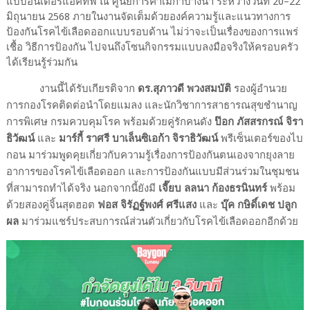
แบบอินเตอร์แอคทีฟ ณ ศูนย์การค้าเมกาบางนา ระหว่างวันที่
20–22
มิถุนายน
2568
ภายในงานจัดเต็มด้วยองค์ความรู้และแนวทางการ
ป้องกันโรคไข้เลือดออกแบบรอบด้าน ไม่ว่าจะเป็นเรื่องของการแพร่
เชื้อ วิธีการป้องกัน ไปจนถึงโซนกิจกรรมแบบลงมือจริงให้ครอบครัว
ได้เรียนรู้ร่วมกัน
งานนี้ได้รับเกียรติจาก
ดร.สุภาวดี พวงสมบัติ
รองผู้อำนวย
การกองโรคติดต่อนำโดยแมลง และนักวิชาการสาธารณสุขชำนาญ
การพิเศษ กรมควบคุมโรค พร้อมด้วยคู่รักคนดัง
ป๊อก ภัสสรกรณ์ จิรา
ธิวัฒน์
และ
มาร์กี้ ราศรี บาเล็นซิเอก้า จิราธิวัฒน์
พรีเซ็นเตอร์ของไบ
กอน มาร่วมพูดคุยเกี่ยวกับความรู้เรื่องการป้องกันตนเองจากยุงลาย
อาการของโรคไข้เลือดออก และการป้องกันแบบมีส่วนร่วมในชุมชน
ที่สามารถทำได้จริง นอกจากนี้ยังมี
เจี๊ยบ ลลนา ก้องธรนินทร์
พร้อม
ด้วยสองคู่จิ้นสุดฮอต
ฟอส จิรัฏฐ์พงศ์ ศรีแสง
และ
บุ๊ค กษิดิ์เดช ปลูก
ผล
มาร่วมแชร์ประสบการณ์ส่วนตัวเกี่ยวกับโรคไข้เลือดออกอีกด้วย