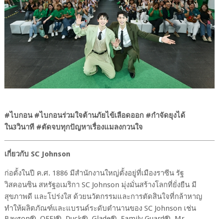
#
ไบกอน
#
ไบกอนร่วมใจต้านภัยไข้เลือดออก
#
กำจัดยุงได้
ใน
3
วินาที
#
ตัดจบทุกปัญหาเรื่องแมลงกวนใจ
เกี่ยวกับ
SC Johnson
ก่อตั้งในปี ค.ศ.
1886
มีสำนักงานใหญ่ตั้งอยู่ที่เมืองราซีน รัฐ
วิสคอนซิน สหรัฐอเมริกา
SC Johnson
มุ่งมั่นสร้างโลกที่ยั่งยืน มี
สุขภาพดี และโปร่งใส ด้วยนวัตกรรมและการตัดสินใจที่กล้าหาญ
ทำให้ผลิตภัณฑ์และแบรนด์ระดับตำนานของ
SC Johnson
เช่น
Baygon®, OFF!®, Duck®, Glade®, Family Guard®, Mr