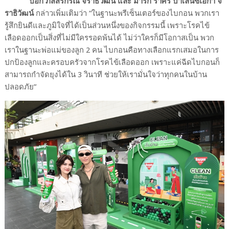
ป๊อก ภัสสรกรณ์ จิราธิวัฒน์ และ มาร์กี้ ราศรี บาเล็นซิเอก้า จิ
ราธิวัฒน์
กล่าวเพิ่มเติมว่า
“
ในฐานะพรีเซ็นเตอร์ของไบกอน พวกเรา
รู้สึกยินดีและภูมิใจที่ได้เป็นส่วนหนึ่งของกิจกรรมนี้ เพราะโรคไข้
เลือดออกเป็นสิ่งที่ไม่มีใครรอดพ้นได้ ไม่ว่าใครก็มีโอกาสเป็น พวก
เราในฐานะพ่อแม่ของลูก
2
คน ไบกอนคือทางเลือกแรกเสมอในการ
ปกป้องลูกและครอบครัวจากโรคไข้เลือดออก เพราะแค่ฉีดไบกอนก็
สามารถกำจัดยุงได้ใน
3
วินาที ช่วยให้เรามั่นใจว่าทุกคนในบ้าน
ปลอดภัย
”