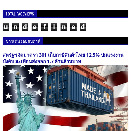
TOTAL PAGEVIEWS
u
n
d
e
f
i
n
e
d
ข่าวเด่นรอบสัปดาห์
สหรัฐฯ งัดมาตรา 301 เก็บภาษีสินค้าไทย 12.5% ปมแรงงาน
บังคับ สะเทือนส่งออก 1.7 ล้านล้านบาท