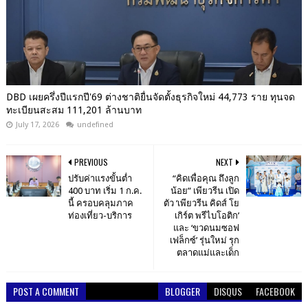
DBD เผยครึ่งปีแรกปี'69 ต่างชาติยื่นจัดตั้งธุรกิจใหม่ 44,773 ราย ทุนจด
ทะเบียนสะสม 111,201 ล้านบาท
July 17, 2026
undefined
PREVIOUS
NEXT
ปรับค่าแรงขั้นต่ำ
“คิดเพื่อคุณ ถึงลูก
400 บาท เริ่ม 1 ก.ค.
น้อย” เพียวรีน เปิด
นี้ ครอบคลุมภาค
ตัว ‘เพียวรีน คิดส์ โย
ท่องเที่ยว-บริการ
เกิร์ต พรีไบโอติก’
และ ‘ขวดนมซอฟ
เฟล็กซ์’ รุ่นใหม่ รุก
ตลาดแม่และเด็ก
POST A COMMENT
BLOGGER
DISQUS
FACEBOOK