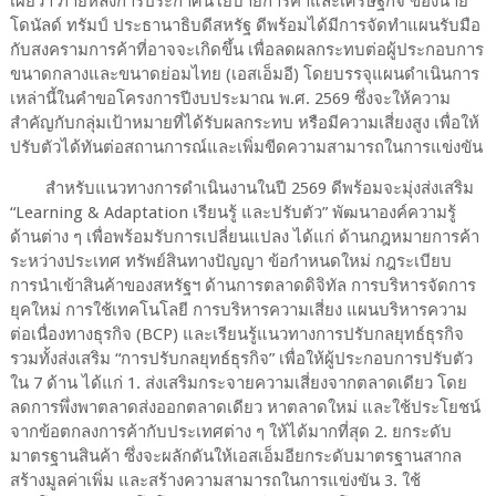
เผยว่า ภายหลังการประกาศนโยบายการค้าและเศรษฐกิจ ของนาย
โดนัลด์ ทรัมป์ ประธานาธิบดีสหรัฐ ดีพร้อมได้มีการจัดทำแผนรับมือ
กับสงครามการค้าที่อาจจะเกิดขึ้น เพื่อลดผลกระทบต่อผู้ประกอบการ
ขนาดกลางและขนาดย่อมไทย (เอสเอ็มอี) โดยบรรจุแผนดำเนินการ
เหล่านี้ในคำขอโครงการปีงบประมาณ พ.ศ. 2569 ซึ่งจะให้ความ
สำคัญกับกลุ่มเป้าหมายที่ได้รับผลกระทบ หรือมีความเสี่ยงสูง เพื่อให้
ปรับตัวได้ทันต่อสถานการณ์และเพิ่มขีดความสามารถในการแข่งขัน
สำหรับแนวทางการดำเนินงานในปี 2569 ดีพร้อมจะมุ่งส่งเสริม
“Learning & Adaptation เรียนรู้ และปรับตัว” พัฒนาองค์ความรู้
ด้านต่าง ๆ เพื่อพร้อมรับการเปลี่ยนแปลง ได้แก่ ด้านกฎหมายการค้า
ระหว่างประเทศ ทรัพย์สินทางปัญญา ข้อกำหนดใหม่ กฎระเบียบ
การนำเข้าสินค้าของสหรัฐฯ ด้านการตลาดดิจิทัล การบริหารจัดการ
ยุคใหม่ การใช้เทคโนโลยี การบริหารความเสี่ยง แผนบริหารความ
ต่อเนื่องทางธุรกิจ (BCP) และเรียนรู้แนวทางการปรับกลยุทธ์ธุรกิจ
รวมทั้งส่งเสริม “การปรับกลยุทธ์ธุรกิจ” เพื่อให้ผู้ประกอบการปรับตัว
ใน 7 ด้าน ได้แก่ 1. ส่งเสริมกระจายความเสี่ยงจากตลาดเดียว โดย
ลดการพึ่งพาตลาดส่งออกตลาดเดียว หาตลาดใหม่ และใช้ประโยชน์
จากข้อตกลงการค้ากับประเทศต่าง ๆ ให้ได้มากที่สุด 2. ยกระดับ
มาตรฐานสินค้า ซึ่งจะผลักดันให้เอสเอ็มอียกระดับมาตรฐานสากล
สร้างมูลค่าเพิ่ม และสร้างความสามารถในการแข่งขัน 3. ใช้