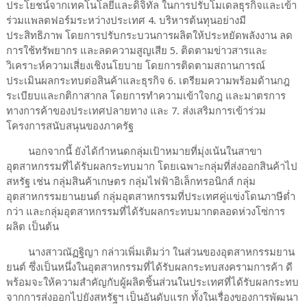
ประโยชน์จากเทคโนโลยีและดิจิทัล ในการปรับโมเดลธุรกิจและเข้า
ร่วมแพลตฟอร์มระหว่างประเทศ 4. บริหารต้นทุนอย่างมี
ประสิทธิภาพ โดยการปรับกระบวนการผลิตให้ประหยัดพลังงาน ลด
การใช้ทรัพยากร และลดความสูญเสีย 5. ติดตามข่าวสารและ
วิเคราะห์ความเสี่ยงเชิงนโยบาย โดยการติดตามสถานการณ์
ประเมินผลกระทบต่อสินค้าและธุรกิจ 6. เตรียมความพร้อมด้านกฎ
ระเบียบและกติกาสากล โดยการทำความเข้าใจกฎ และมาตรการ
ทางการค้าของประเทศปลายทาง และ 7. ส่งเสริมการเข้าร่วม
โครงการสนับสนุนของภาครัฐ
นอกจากนี้ ยังได้กำหนดกลุ่มเป้าหมายที่มุ่งเน้นในสาขา
อุตสาหกรรมที่ได้รับผลกระทบมาก โดยเฉพาะกลุ่มที่ส่งออกสินค้าไป
สหรัฐ เช่น กลุ่มสินค้าเกษตร กลุ่มไฟฟ้าอิเล็กทรอนิกส์ กลุ่ม
อุตสาหกรรมยานยนต์ กลุ่มอุตสาหกรรมที่ประเทศคู่แข่งโดนภาษีต่ำ
กว่า และกลุ่มอุตสาหกรรมที่ได้รับผลกระทบมากตลอดห่วงโซ่การ
ผลิต เป็นต้น
นางสาวณัฏฐิญา กล่าวเพิ่มเติมว่า ในส่วนของอุตสาหกรรมยาน
ยนต์ ซึ่งเป็นหนึ่งในอุตสาหกรรมที่ได้รับผลกระทบสงครามการค้า ดี
พร้อมจะให้ความสำคัญกับผู้ผลิตชิ้นส่วนในประเทศที่ได้รับผลกระทบ
จากการส่งออกไปยังสหรัฐฯ เป็นอันดับแรก ทั้งในเรื่องของการพัฒนา