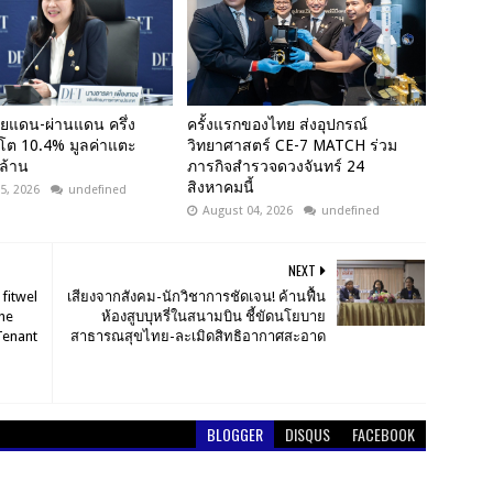
ยแดน-ผ่านแดน ครึ่ง
ครั้งแรกของไทย ส่งอุปกรณ์
 โต 10.4% มูลค่าแตะ
วิทยาศาสตร์ CE-7 MATCH ร่วม
ล้าน
ภารกิจสำรวจดวงจันทร์ 24
สิงหาคมนี้
5, 2026
undefined
August 04, 2026
undefined
NEXT
fitwel
เสียงจากสังคม-นักวิชาการชัดเจน! ค้านฟื้น
the
ห้องสูบบุหรี่ในสนามบิน ชี้ขัดนโยบาย
Tenant
สาธารณสุขไทย-ละเมิดสิทธิอากาศสะอาด
BLOGGER
DISQUS
FACEBOOK