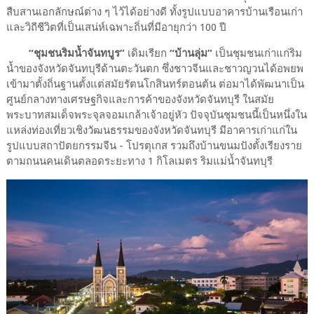
สืบสานเอกลักษณ์ต่าง ๆ ไว้ได้อย่างดี ทั้งรูปแบบอาคารบ้านเรือนเก่า
และวิถีชีวิตที่เป็นเสน่ห์เฉพาะถิ่นที่มีอายุกว่า 100 ปี
“ชุมชนริมน้ำจันทบูร”
เดิมเรียก
“บ้านลุ่ม”
เป็นชุมชนเก่าแก่ริม
น้ำของจังหวัดจันทบุรีด้านตะวันตก ซึ่งชาวจีนและชาวญวนได้อพยพ
เข้ามาตั้งถิ่นฐานตั้งแต่สมัยรัตนโกสินทร์ตอนต้น ต่อมาได้พัฒนาเป็น
ศูนย์กลางทางเศรษฐกิจและการค้าของจังหวัดจันทบุรี ในสมัย
พระบาทสมเด็จพระจุลจอมเกล้าเจ้าอยู่หัว ปัจจุบันชุมชนนี้เป็นหนึ่งใน
แหล่งท่องเที่ยวเชิงวัฒนธรรมของจังหวัดจันทบุรี มีอาคารเก่าแก่ใน
รูปแบบสถาปัตยกรรมจีน - โปรตุเกส รวมถึงบ้านขนมปังตั้งเรียงราย
ตามถนนคนเดินตลอดระยะทาง 1 กิโลเมตร ริมแม่น้ำจันทบุรี