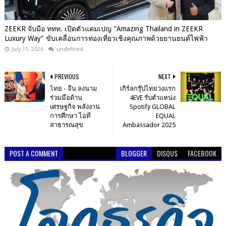
ZEEKR จับมือ ททท. เปิดตัวแคมเปญ "Amazing Thailand in ZEEKR
Luxury Way" ขับเคลื่อนการท่องเที่ยวเชิงคุณภาพด้วยยานยนต์ไฟฟ้า
July 11, 2026
undefined
PREVIOUS
NEXT
ไทย - จีน ลงนาม
เกิร์ลกรุ๊ปไทยวงแรก
ร่วมมือด้าน
4EVE รับตำแหน่ง
เศรษฐกิจ พลังงาน
Spotify GLOBAL
การศึกษา ไอที
EQUAL
สาธารณสุข
Ambassador 2025
POST A COMMENT
BLOGGER
DISQUS
FACEBOOK