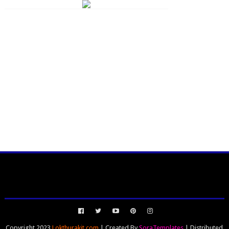
Copyright 2023
Lokthurakit.com
| Created By
SoraTemplates
| Distributed