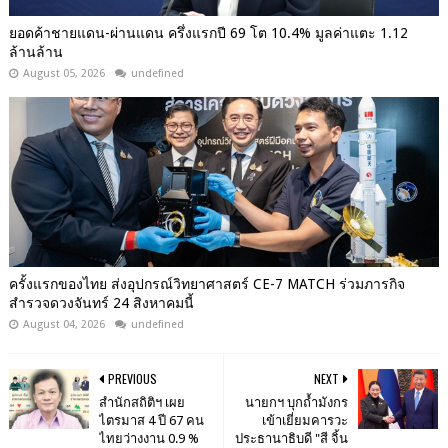
ยอดค้าชายแดน-ผ่านแดน ครึ่งแรกปี 69 โต 10.4% มูลค่าแตะ 1.12
ล้านล้าน
August 05, 2026
undefined
ครั้งแรกของไทย ส่งอุปกรณ์วิทยาศาสตร์ CE-7 MATCH ร่วมภารกิจ
สำรวจดวงจันทร์ 24 สิงหาคมนี้
August 04, 2026
undefined
PREVIOUS
NEXT
สำนักสถิติฯ เผย
นายกฯ บุกถ้ำมังกร
ไตรมาส 4 ปี 67 คน
เข้าเยี่ยมคารวะ
ไทยว่างงาน 0.9 %
ประธานาธิบดี "สี จิ้น