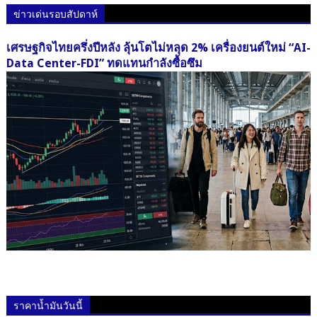
ข่าวเด่นรอบสัปดาห์
เศรษฐกิจไทยครึ่งปีหลัง ลุ้นโตไม่หลุด 2% เครื่องยนต์ใหม่ “AI-
Data Center-FDI” ทดแทนกำลังซื้อซึม
ราคาน้ำมันวันนี้