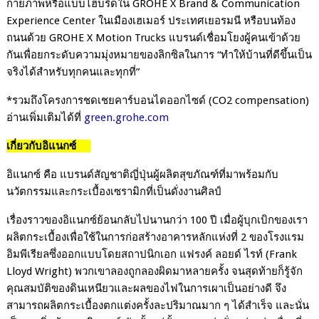
กายภาพหรือแบบไฮบริดใน
GROHE X Brand & Communication
Experience Center
ในเมืองเฮเมอร์ ประเทศเยอรมนี หรือบนท้อง
ถนนด้วย
GROHE X Motion Trucks
แบรนด์เชื่อมโยงผู้คนเข้าด้วย
กันเพื่อยกระดับความมุ่งหมายของลิกซิลในการ
“
ทำให้บ้านที่ดีขึ้นเป็น
จริงได้สำหรับทุกคนและทุกที่
”
*
รวมถึงโครงการชดเชยคาร์บอนไดออกไซด์
(
CO
2
compensation)
อ่านเพิ่มเติมได้ที่
green.grohe.com
เกี่ยวกับอิแนกซ์
อิแนกซ์
คือ แบรนด์สัญชาติญี่ปุ่นผู้ผลิตสุขภัณฑ์ที่มาพร้อมกับ
นวัตกรรมและกระเบื้องเซรามิกที่เป็นดั่งงานศิลป์
เรื่องราวของอิแนกซ์ย้อนกลับไปนานกว่า
100
ปี เมื่อผู้บุกเบิกของเรา
ผลิตกระเบื้องเพื่อใช้ในการก่อสร้างอาคารหลักแห่งที่
2
ของโรงแรม
อิมพีเรียลซึ่งออกแบบโดยสถาปนิกเอก แฟรงค์ ลอยด์ ไรท์
(
Frank
Lloyd Wright)
พวกเขาลองถูกลองผิดมาหลายครั้ง จนสุดท้ายก็รู้จัก
คุณสมบัติของดินเหนียวและผลของไฟในการเผาเป็นอย่างดี จึง
สามารถผลิตกระเบื้องตกแต่งครั้งละปริมาณมาก ๆ ได้สำเร็จ และนั่น