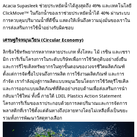
Acacia Supasleek
ช่วยประหยัดน้ำได้สูงสุดถึง
49%
และเทคโนโลยี
ClickMove™
ในก๊อกน้ำของเราช่วยประหยัดน้ำได้
40%
ผ่านระบบ
การควบคุมปริมาณน้ำที่ดีขึ้น แสดงให้เห็นถึงความมุ่งมั่นของเราใน
การส่งเสริมการใช้น้ำอย่างรับผิดชอบ
เศรษฐกิจหมุนเวียน
(Circular Economy)
ลิกซิลใช้ทรัพยากรหลากหลายประเภท ทั้งโลหะ ไม้ เรซิน และเซรา
มิก เราริเริ่มโครงการในระดับบริษัทเพื่อการใช้วัตถุดิบอย่างยั่งยืน
และการรีไซเคิลทรัพยากรในทุกขั้นตอนของวงจรชีวิตผลิตภัณฑ์
ตั้งแต่การจัดซื้อไปจนถึงการผลิต การใช้งานผลิตภัณฑ์ และการ
กำจัด เรากำลังมุ่งสู่การผลิตแบบหมุนเวียนโดยการใช้วัสดุรีไซเคิล
และการออกแบบผลิตภัณฑ์ที่คิดอย่างรอบด้านเพื่อส่งเสริมการนำ
กลับมาใช้ใหม่ ทั้งนี้ ภายใต้
LIXIL Plastics Action Statement
โครงการริเริ่มของเราประกอบด้วยการลดปริมาณและการจัดการ
พลาสติกที่เราใช้ตั้งแต่ต้นทางถึงปลายทางโดยไม่เหลือทิ้งเป็นขยะ
รวมทั้งการพัฒนาวัสดุทางเลือก