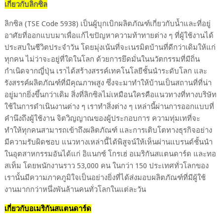
เกี่ยวกับลิกซิล
ลิกซิล
(TSE Code 5938)
เป็นผู้บุกเบิกผลิตภัณฑ์เกี่ยวกับน้ำและที่อยู่
อาศัยที่ออกแบบมาเพื่อแก้ไขปัญหาความท้าทายต่าง ๆ ที่ผู้ใช้งานได้
ประสบในชีวิตประจำวัน โดยมุ่งเน้นที่จะเนรมิตบ้านที่ดีกว่าเดิมให้แก่
ทุกคน ไม่ว่าจะอยู่ที่ใดในโลก ด้วยการยึดมั่นในนวัตกรรมที่มีถิ่น
กำเนิดจากญี่ปุ่น เราได้สร้างสรรค์เทคโนโลยีชั้นนำระดับโลก และ
รังสรรค์ผลิตภัณฑ์ที่มีคุณภาพสูง ซึ่งจะมาทำให้บ้านเป็นสถานที่ที่น่า
อยู่มากยิ่งขึ้นกว่าเดิม สิ่งที่ลิกซิลไม่เหมือนใครคือแนวทางที่ทางบริษัท
ใช้ในการดำเนินงานต่าง ๆ เราทำสิ่งต่าง ๆ เหล่านี้ผ่านการออกแบบที่
คำนึงถึงผู้ใช้งาน จิตวิญญาณของผู้ประกอบการ
ความทุ่มเทที่จะ
ทำให้ทุกคนสามารถเข้าถึงผลิตภัณฑ์ และการเติบโตทางธุรกิจอย่าง
มีความรับผิดชอบ แนวทางเหล่านี้ได้พิสูจน์ให้เห็นผ่านแบรนด์ชั้นนำ
ในอุตสาหกรรมอันได้แก่ อิแนกซ์ โกรเฮ่ อเมริกันสแตนดาร์ด และทอ
สเท็ม โดยพนักงานราว
53,000
คน ในกว่า
150
ประเทศทั่วโลกของ
เรานั้นมีความภาคภูมิใจเป็นอย่างยิ่งที่ได้ส่งมอบผลิตภัณฑ์ที่มีผู้ใช้
งานมากกว่าหนึ่งพันล้านคนทั่วโลกในแต่ละวัน
เกี่ยวกับอเมริกันสแตนดาร์ด