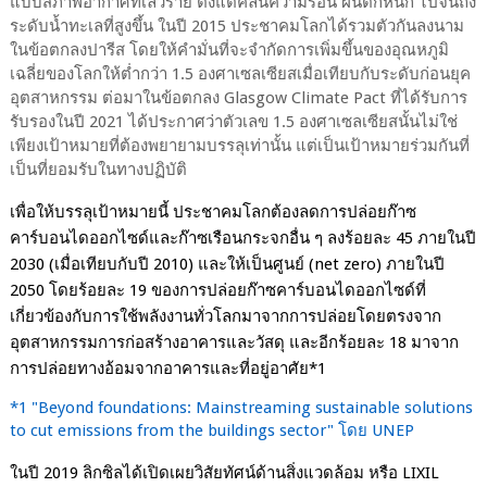
แบบสภาพอากาศที่เลวร้าย ตั้งแต่คลื่นความร้อน ฝนตกหนัก ไปจนถึง
ระดับน้ำทะเลที่สูงขึ้น ในปี
2015
ประชาคมโลกได้รวมตัวกันลงนาม
ในข้อตกลงปารีส โดยให้คำมั่นที่จะจำกัดการเพิ่มขึ้นของอุณหภูมิ
เฉลี่ยของโลกให้ต่ำกว่า
1.5
องศาเซลเซียสเมื่อเทียบกับระดับก่อนยุค
อุตสาหกรรม ต่อมาในข้อตกลง
Glasgow Climate Pact
ที่ได้รับการ
รับรองในปี
2021
ได้ประกาศว่าตัวเลข
1.5
องศาเซลเซียสนั้นไม่ใช่
เพียงเป้าหมายที่ต้องพยายามบรรลุเท่านั้น แต่เป็นเป้าหมายร่วมกันที่
เป็นที่ยอมรับในทางปฏิบัติ
เพื่อให้บรรลุเป้าหมายนี้ ประชาคมโลกต้องลดการปล่อยก๊าซ
คาร์บอนไดออกไซด์และก๊าซเรือนกระจกอื่น ๆ ลงร้อยละ
45
ภายในปี
2030 (
เมื่อเทียบกับปี
2010)
และให้เป็นศูนย์
(net zero)
ภายในปี
2050
โดยร้อยละ
19
ของการปล่อยก๊าซคาร์บอนไดออกไซด์ที่
เกี่ยวข้องกับการใช้พลังงานทั่วโลกมาจากการปล่อยโดยตรงจาก
อุตสาหกรรมการก่อสร้างอาคารและวัสดุ และอีกร้อยละ
18
มาจาก
การปล่อยทางอ้อมจากอาคารและที่อยู่อาศัย
*1
*1 "Beyond foundations: Mainstreaming sustainable solutions
to cut emissions from the buildings sector"
โดย
UNEP
ในปี
2019
ลิกซิลได้เปิด
เผย
วิสัยทัศน์ด้านสิ่งแวดล้อม หรือ
LIXIL