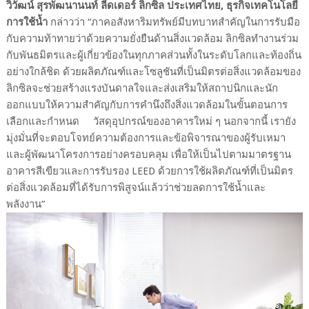
วิวัฒน์ สุรพัฒนานนท์ ลีดเดอร์ ลิกซิล ประเทศไทย
,
ธุรกิจเทคโนโลยี
การใช้น้ำ
กล่าวว่า
“
ภาคอสังหาริมทรัพย์มีบทบาทสำคัญในการรับมือ
กับความท้าทายว่าด้วยความยั่งยืนด้านสิ่งแวดล้อม ลิกซิลทำงานร่วม
กับพันธมิตรและผู้
เกี่ยวข้องในทุกภาคส่วน
ทั้งในระดับโลกและท้องถิ่น
อย่างใกล้ชิด ด้วยผลิตภัณฑ์และโซลูชันที่เป็นมิตรต่อสิ่งแวดล้อมของ
ลิกซิลจะช่วยสร้างแรงบันดาลใจและส่งเสริมให้สถาปนิกและนัก
ออกแบบให้ความสำคัญกับการคำนึงถึงสิ่งแวดล้อมในขั้นตอนการ
เลือกและ
กำหนด
วัสดุอุปกรณ์
ของอาคารใหม่ ๆ นอกจากนี้ เรายัง
มุ่งมั่นที่จะตอบโจทย์ความต้องการและข้อ
พิจารณา
ของผู้รับเหมา
และผู้พัฒนาโครงการอย่างครอบคลุม เพื่อให้เป็นไปตามมาตรฐาน
อาคารสีเขียวและการรับรอง
LEED
ด้วยการใช้ผลิตภัณฑ์ที่เป็นมิตร
ต่อสิ่งแวดล้อมที่ได้รับการพิสูจน์แล้วว่าช่วยลดการใช้น้ำและ
พลังงาน
”