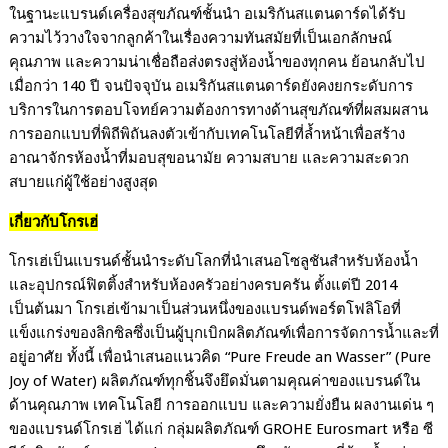
ในฐานะแบรนด์เครื่องสุขภัณฑ์ชั้นนำ อเมริกันสแตนดาร์ดได้รับ
ความไว้วางใจจากลูกค้าในเรื่องความทันสมัยที่เป็นเอกลักษณ์
คุณภาพ และความน่าเชื่อถือส่งตรงสู่ห้องน้ำของทุกคน ย้อนกลับไป
เมื่อกว่า
140
ปี จนปัจจุบัน
อเมริกันสแตนดาร์ดยังคงยกระดับการ
บริการในการตอบโจทย์ความต้องการทางด้านสุขภัณฑ์ที่ผสมผสาน
การออกแบบที่พิถีพิถันลงตัวเข้ากับเทคโนโลยีที่ล้ำหน้าเพื่อสร้าง
อาณาจักรห้องน้ำที่มอบสุขอนามัย ความสบาย และความสะดวก
สบายแก่ผู้ใช้อย่างสูงสุด
เกี่ยวกับโกรเฮ่
โกรเฮ่เป็นแบรนด์ชั้นนำระดับโลกที่นำเสนอโซลูชันสำหรับห้องน้ำ
และอุปกรณ์ฟิตติ้งสำหรับห้องครัวอย่างครบครัน ตั้งแต่ปี
2014
เป็นต้นมา โกรเฮ่เข้ามาเป็นส่วนหนึ่งของแบรนด์พอร์ตโฟลิโอที่
แข็งแกร่งของลิกซิลซึ่งเป็นผู้บุกเบิกผลิตภัณฑ์เพื่อการจัดการน้ำและที่
อยู่อาศัย ทั้งนี้ เพื่อนำเสนอแนวคิด
“
Pure Freude an Wasser” (Pure
Joy of Water)
ผลิตภัณฑ์ทุกชิ้นจึงยึดมั่นตามคุณค่าของแบรนด์ใน
ด้านคุณภาพ เทคโนโลยี การออกแบบ และความยั่งยืน ผลงานเด่น ๆ
ของแบรนด์โกรเฮ่ ได้แก่ กลุ่มผลิตภัณฑ์
GROHE Eurosmart
หรือ ซี