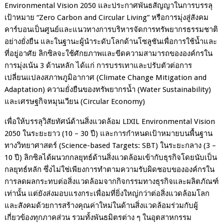
Environmental Vision 2050
และประกาศพันธสัญญาในการบรรลุ
เป้าหมาย
“Zero Carbon and Circular Living”
หรือการมุ่งสู่สังคม
คาร์บอนเป็นศูนย์และ
แนวทางการบริหารจัดการทรัพยากรธรรมชาติ
อย่างยั่งยืน
และในฐานะผู้นำระดับโลกด้านโซลูชันเพื่อการใช้น้ำและ
ที่อยู่อาศัย ลิกซิลจะใช้ศักยภาพและขีดความสามารถขององค์กรใน
การมุ่งเน้น
3
ด้านหลัก ได้แก่ การบรรเทาและปรับตัวต่อการ
เปลี่ยนแปลงสภาพภูมิอากาศ
(Climate Change Mitigation and
Adaptation)
ความยั่งยืนของทรัพยากรน้ำ
(Water Sustainability)
และเศรษฐกิจหมุนเวียน
(Circular Economy)
เพื่อให้บรรลุวิสัยทัศน์ด้านสิ่งแวดล้อม
LIXIL Environmental Vision
2050
ในระยะยาว
(10 – 30
ปี
)
และการกำหนดเป้าหมายบนพื้นฐาน
ทางวิทยาศาสตร์
(Science-based Targets: SBT)
ในระยะกลาง
(3 –
10
ปี
)
ลิกซิลได้ผนวกกลยุทธ์ด้านสิ่งแวดล้อมเข้ากับธุรกิจโดยนับเป็น
กลยุทธ์หลัก ซึ่งไม่ใช่เพียงการทำตามความรับผิดชอบขององค์กรใน
การลดผลกระทบต่อสิ่งแวดล้อมจากกิจกรรมทางธุรกิจและผลิตภัณฑ์
เท่านั้น แต่ยังส่งมอบแรงกระเพื่อมที่ยิ่งใหญ่กว่าต่อสิ่งแวดล้อมโลก
และสังคมด้วยการสร้างคุณค่าใหม่ในด้านสิ่งแวดล้อมร่วมกับผู้
เกี่ยวข้องทุกภาคส่วน รวมทั้ง
พันธมิตรต่าง ๆ ในอุตสาหกรรม