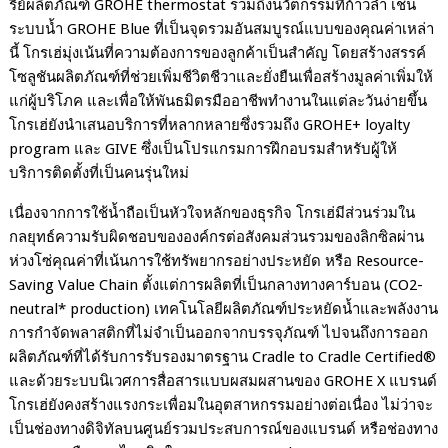
รีย์ผลิตภัณฑ์
GROHE thermostat
รวมถึงนวัตกรรมที่ก้าวล้ำ เช่น
ระบบน้ำ
GROHE Blue
ที่เป็นจุดรวมอันสมบูรณ์แบบของคุณค่าเหล่า
นี้ โกรเฮ่มุ่งเน้นที่ความต้องการของลูกค้าเป็นสำคัญ โดยสร้างสรรค์
โซลูชันผลิตภัณฑ์ที่ช่วยเพิ่มชีวิตชีวาและยั่งยืนเพื่อสร้างมูลค่าเพิ่มให้
แก่ผู้บริโภค และเพื่อให้พันธมิตรมืออาชีพทำงานในแต่ละวันง่ายขึ้น
โกรเฮ่ยังนำเสนอบริการที่หลากหลายซึ่งรวมถึง
GROHE+ loyalty
program
และ
GIVE
ซึ่งเป็นโปรแกรมการฝึกอบรมสำหรับผู้ให้
บริการติดตั้งที่เป็นคนรุ่นใหม่
เนื่องจากการใช้น้ำถือเป็นหัวใจหลักของธุรกิจ โกรเฮ่มีส่วนร่วมใน
กลยุทธ์ความรับผิดชอบขององค์กรต่อสังคมส่วนรวมของลิกซิลผ่าน
ห่วงโซ่คุณค่าที่เน้นการใช้ทรัพยากรอย่างประหยัด หรือ
Resource-
Saving Value Chain
ตั้งแต่การผลิตที่เป็นกลางทางคาร์บอน
(
CO
2-
neutral* production)
เทคโนโลยีผลิตภัณฑ์ประหยัดน้ำและพลังงาน
การกำจัดพลาสติกที่ไม่จำเป็นออกจากบรรจุภัณฑ์ ไปจนถึงการออก
ผลิตภัณฑ์ที่ได้รับการรับรองมาตรฐาน
Cradle to Cradle Certified®
และด้วยระบบนิเวศการสื่อสารแบบผสมผสานของ
GROHE X
แบรนด์
โกรเฮ่ยังคงสร้างแรงกระเพื่อมในอุตสาหกรรมอย่างต่อเนื่อง ไม่ว่าจะ
เป็นช่องทางดิจิทัลบนศูนย์รวมประสบการณ์ของแบรนด์ หรือช่องทาง