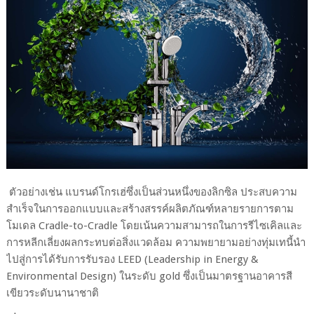
ตัวอย่างเช่น แบรนด์โกรเฮ่ซึ่งเป็นส่วนหนึ่งของลิกซิล ประสบความ
สำเร็จในการออกแบบและสร้างสรรค์ผลิตภัณฑ์หลายรายการตาม
โมเดล
Cradle-to-Cradle
โดยเน้นความสามารถในการรีไซเคิลและ
การหลีกเลี่ยงผลกระทบต่อสิ่งแวดล้อม ความพยายามอย่างทุ่มเทนี้นำ
ไปสู่การได้รับการรับรอง
LEED (Leadership in Energy &
Environmental Design)
ในระดับ
gold
ซึ่งเป็นมาตรฐานอาคารสี
เขียวระดับนานาชาติ