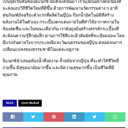
เป็นจุดเริ่มต้นของอิแนกซ์
นับตั้งแต่นั้นมา เรามุ่งมั่นอย่างต่อเนื่องที่
จะส่งมอบวิถีชีวิตใหม่ที่ดีขึ้น ด้วยการพัฒนานวัตกรรมต่าง ๆ อาทิ
สุขภัณฑ์อัจฉริยะตัวแรกที่ผลิตในญี่ปุ่น ก๊อกน้ำอัตโนมัติที่สร้าง
พลังงานได้ในตัวเอง กระเบื้องตกแต่งภายในที่ทำให้อากาศภายใน
ห้องสดชื่น และในขณะเดียวกัน เรายังมุ่งมั่นสร้างสรรค์กระเบื้องที่
สะท้อนความรู้สึกลุ่มลึก ผ่านการใช้สีและผิวสัมผัสที่ละเอียดอ่อน โดย
มีแรงบันดาลใจจากประเพณีและวัฒนธรรมของญี่ปุ่น ตลอดจนการ
เปลี่ยนแปลงของธรรมชาติในแต่ละฤดูกาล
อิแนกซ์
นำเสนอห้องน้ำที่งดงาม ล้ำสมัยจากญี่ปุ่น ที่จะทำให้ชีวิตที่
ง่ายขึ้น มีสุขอนามัยมากขึ้น และมีความสุขมากขึ้น เป็นชีวิตที่มี
คุณภาพ
TAGS:
ประชาสัมพันธ์