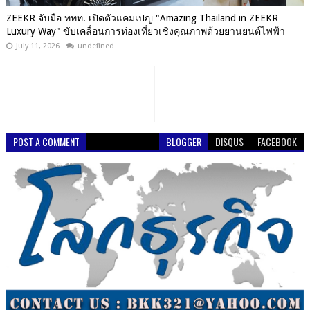
ZEEKR จับมือ ททท. เปิดตัวแคมเปญ "Amazing Thailand in ZEEKR
Luxury Way" ขับเคลื่อนการท่องเที่ยวเชิงคุณภาพด้วยยานยนต์ไฟฟ้า
July 11, 2026
undefined
POST A COMMENT
BLOGGER
DISQUS
FACEBOOK