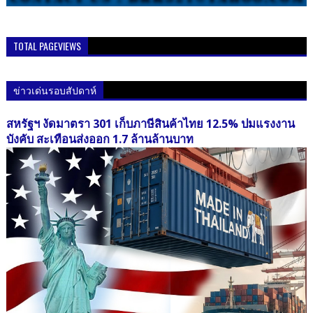
TOTAL PAGEVIEWS
ข่าวเด่นรอบสัปดาห์
สหรัฐฯ งัดมาตรา 301 เก็บภาษีสินค้าไทย 12.5% ปมแรงงาน
บังคับ สะเทือนส่งออก 1.7 ล้านล้านบาท