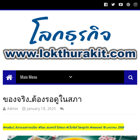
ของจริง..ต้องรอดูในสภา
Admin
January 18, 2025
#คอลัมน์..จับกระแสการเมือง #โดย..สมศกดิ์ ไม้พรต #เว็บไซต์ โลกธุรกิจ #เผยแพร่ 18 มกราคม 2568