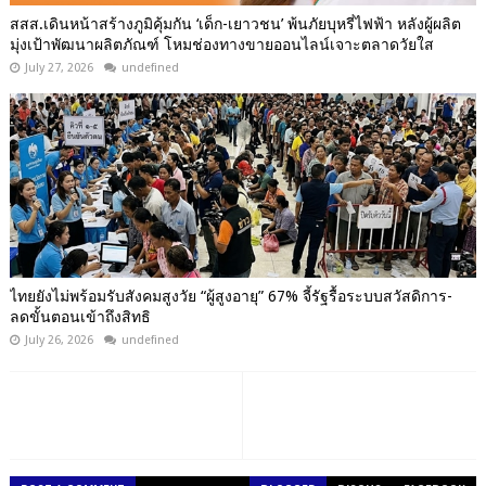
สสส.เดินหน้าสร้างภูมิคุ้มกัน ‘เด็ก-เยาวชน’ พ้นภัยบุหรี่ไฟฟ้า หลังผู้ผลิต
มุ่งเป้าพัฒนาผลิตภัณฑ์ โหมช่องทางขายออนไลน์เจาะตลาดวัยใส
July 27, 2026
undefined
ไทยยังไม่พร้อมรับสังคมสูงวัย “ผู้สูงอายุ” 67% จี้รัฐรื้อระบบสวัสดิการ-
ลดขั้นตอนเข้าถึงสิทธิ
July 26, 2026
undefined