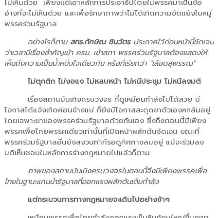
ไม่เห็นด้วย เพียงแต่เอาหลักการประชาธิปไตยในพรรคมาเป็นข้อ
อ้างที่จะไม่เห็นด้วย และเพื่อรักษาภาพว่าไม่ได้เกิดความขัดแย้งในหมู่
พรรคร่วมรัฐบาล
อย่างไรก็ตาม
สทร.ทักษิณ ชินวัตร
ประกาศไว้ก่อนหน้านี้ชัดเจน
ว่าเวลามีเรื่องสำคัญเข้า ครม. เข้าสภา พรรคร่วมรัฐบาลต้องแสดงให้
เห็นถึงความเป็นน้ำหนึ่งใจเดียวกัน หรือที่เรียกว่า "เลือดสุพรรณ"
ไม่ตุกติก ไม่งอแง ไม่หลบหน้า ไม่หนีประชุม ไม่หนีลงมติ
เรื่องสถานบันเทิงครบวงจร ที่ดูเหมือนกำลังไปได้สวย มี
โอกาสได้แจ้งเกิดค่อนข้างแน่ ก็ยังมีโอกาสสะดุดขาตัวเองหกล้มอยู่
โดยเฉพาะขาของพรรคร่วมรัฐบาลด้วยกันเอง ซึ่งถึงตอนนี้มีเพียง
พรรคเพื่อไทยพรรคเดียวเท่านั้นที่เปิดหน้าผลักดันชัดเจน ขณะที่
พรรคร่วมรัฐบาลอื่นยังสงวนท่าทีรอดูทิศทางลมอยู่ แม้จะร่วมลง
มติเห็นชอบในหลักการร่างกฎหมายไปแล้วก็ตาม
ภาพของสถานบันเมิงครบวงจรในตอนนี้จึงมีเพียงพรรคเพื่อ
ไทยในฐานะแกนนำรัฐบาลที่ออกแรงผลักดันเต็มกำลัง
แต่กระบวนการทางกฎหมายจะเดินไปอย่างช้าๆ
เหมือนพรรคเพื่อไทยกำลังออกแรงเข็นหินก้อนใหญ่ขึ้นภูเขา