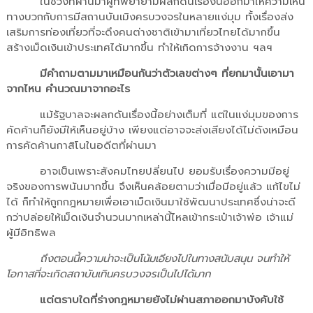
ในช่วงที่ผ่านมาผู้ที่พยายามผลักดันเรื่องนี้ออกมาให้ความเห็น
ทางบวกกับการมีสถานบันเมิงครบวงจรในหลายแง่มุม
ทั้งเรื่องส่ง
เสริมการท่องเที่ยวที่จะดึงคนต่างชาติเข้ามาเที่ยวไทยได้มากขึ้น
สร้างเม็ดเงินเข้าประเทศได้มากขึ้น ทำให้เกิดการจ้างงาน ฯลฯ
มีคำถามตามมาเหมือนกันว่าตัวเลขต่างๆ ที่ยกมานั้นเอามา
จากไหน คำนวณมาจากอะไร
แม้รัฐบาลจะผลกดันเรื่องนี้อย่างเต็มที่ แต่ในแง่มุมของการ
คัดค้านก็ยังมีให้เห็นอยู่บ้าง เพียงแต่อาจจะส่งเสียงได้ไม่ดังเหมือน
การคัดค้านกาสิโนในอดีตที่ผ่านมา
อาจเป็นเพราะสังคมไทยปลี่ยนไป ยอมรับเรื่องความมีอยู่
จริงของการพนันมากขึ้น จึงเห็นคล้อยตามว่าเมื่อมีอยู่แล้ว แก้ไขไม่
ได้ ก็ทำให้ถูกกฎหมายเพื่อเอาเม็ดเงินมาใช้พัฒนาประเทศซึ่งน่าจะดี
กว่าปล่อยให้เม็ดเงินจำนวนมากเหล่านี้ไหลเข้ากระเป๋าเจ้าพ่อ เจ้าแม่
ผู้มีอิทธิพล
ถึงตอนนี้ความน่าจะเป็นโน้มเอียงไปในทางสนับสนุน จนทำให้
โอกาสที่จะเกิดสถาบันเทินครบวงจรเป็นไปได้มาก
แต่ตราบใดที่ร่างกฎหมายยังไม่ผ่านสภาออกมาบังคับใช้