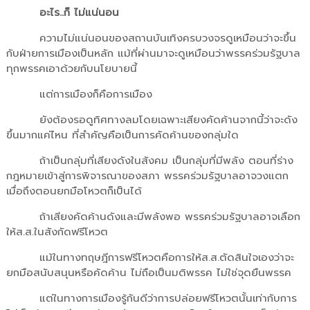
อะไร..ก็ ไม่แน่นอน
ความไม่แน่นอนของสถานบันเทิงครบวงจรดูเหมือนว่าจะขึ้น
กับฝ่ายการเมืองเป็นหลัก แม้ที่ผ่านมาจะดูเหมือนว่าพรรคร่วมรัฐบาล
ทุกพรรคเอาด้วยกับนโยบายนี้
แต่การเมืองก็คือการเมือง
ยังต้องรอดูทิศทางลมโดยเฉพาะเสียงคัดค้านจากนี้ว่าจะดัง
ขึ้นมากแค่ไหน ที่สำคัญคือเป็นการคัดค้านของกลุ่มใด
ถ้าเป็นกลุ่มที่เสียงดังในสังคม เป็นกลุ่มที่มีพลัง ตอนที่ร่าง
กฎหมายเข้าสู่การพิจารณาของสภา พรรคร่วมรัฐบาลอาจวงแตก
เมื่อถึงตอนยกมือโหวตก็เป็นได้
ถ้าเสียงคัดค้านดังและมีพลังพอ พรรคร่วมรัฐบาลอาจเลือก
ให้ส.ส.ในสังกัดฟรีโหวต
แม้ในทางทฤษฎีการฟรีโหวตคือการให้ส.ส.ตัดสินใจเองว่าจะ
ยกมือสนับสนุนหรือคัดค้าน ไม่ถือเป็นมติพรรค ไม่ใช่จุดยืนพรรค
แต่ในทางการเมืองรู้กันดีว่าการปล่อยฟรีโหวตนั้นเท่ากับการ