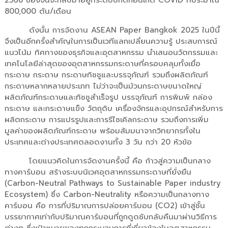
2568 ของจีนจะกลับมาอยู่ที่ระดับปกติก่อนเกิด COVID ที่ประมาณ
800,000 ตัน/เดือน
ดังนั้น การจัดงาน ASEAN Paper Bangkok 2025 ในปีนี้
จึงเป็นอีกครั้งสำคัญในการเป็นเวทีแลกเปลี่ยนความรู้ ประสบการณ์
แนวโน้ม ทิศทางของธุรกิจและอุตสาหกรรม นำเสนอนวัตกรรมและ
เทคโนโลยีล่าสุดของอุตสาหกรรมกระดาษที่ครอบคลุมทั้งเยื่อ
กระดาษ กระดาษ กระดาษทิชชูและบรรจุภัณฑ์ รวมถึงผลิตภัณฑ์
กระดาษหลากหลายประเภท ไม่ว่าจะเป็นม้วนกระดาษขนาดใหญ่
ผลิตภัณฑ์กระดาษและทิชชูสำเร็จรูป บรรจุภัณฑ์ การพิมพ์ กล่อง
กระดาษ และกระดาษแข็ง วัตถุดิบ เครื่องจักรและอุปกรณ์สำหรับการ
ผลิตกระดาษ การแปรรูปและการรีไซเคิลกระดาษ รวมถึงการเพิ่ม
มูลค่าของผลิตภัณฑ์กระดาษ พร้อมสัมมนาจากวิทยากรทั้งใน
ประเทศและต่างประเทศตลอดงานทั้ง 3 วัน กว่า 20 หัวข้อ
โดยแนวคิดในการจัดงานครั้งนี้ คือ ก้าวสู่ความเป็นกลาง
ทางคาร์บอน สร้างระบบนิเวศอุตสาหกรรมกระดาษที่ยั่งยืน
(Carbon-Neutral Pathways to Sustainable Paper industry
Ecosystem) ซึ่ง Carbon-Neutrality หรือความเป็นกลางทาง
คาร์บอน คือ การที่ปริมาณการปล่อยคาร์บอน (CO2) เข้าสู่ชั้น
บรรยากาศเท่ากับปริมาณคาร์บอนที่ถูกดูดซับกลับคืนมาผ่านวิธีการ