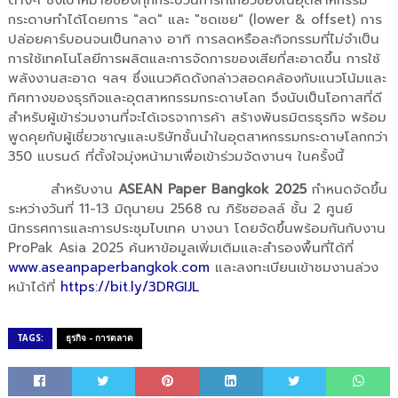
ต่างๆ ซึ่งเป้าหมายของทุกกระบวนการที่เกี่ยวข้องในอุตสาหกรรม
กระดาษทำได้โดยการ "ลด" และ "ชดเชย" (lower & offset) การ
ปล่อยคาร์บอนจนเป็นกลาง อาทิ การลดหรือละกิจกรรมที่ไม่จำเป็น
การใช้เทคโนโลยีการผลิตและการจัดการของเสียที่สะอาดขึ้น การใช้
พลังงานสะอาด ฯลฯ ซึ่งแนวคิดดังกล่าวสอดคล้องกับแนวโน้มและ
ทิศทางของธุรกิจและอุตสาหกรรมกระดาษโลก จึงนับเป็นโอกาสที่ดี
สำหรับผู้เข้าร่วมงานที่จะได้เจรจาการค้า สร้างพันธมิตรธุรกิจ พร้อม
พูดคุยกับผู้เชี่ยวชาญและบริษัทชั้นนำในอุตสาหกรรมกระดาษโลกกว่า
350 แบรนด์ ที่ตั้งใจมุ่งหน้ามาเพื่อเข้าร่วมจัดงานฯ ในครั้งนี้
สำหรับงาน
ASEAN Paper Bangkok 2025
กำหนดจัดขึ้น
ระหว่างวันที่ 11-13 มิถุนายน 2568 ณ ภิรัชฮอลล์ ชั้น 2 ศูนย์
นิทรรศการและการประชุมไบเทค บางนา โดยจัดขึ้นพร้อมกันกับงาน
ProPak Asia 2025 ค้นหาข้อมูลเพิ่มเติมและสำรองพื้นที่ได้ที่
www.aseanpaperbangkok.com
และลงทะเบียนเข้าชมงานล่วง
หน้าได้ที่
https://bit.ly/3DRGIJL
TAGS:
ธุรกิจ - การตลาด