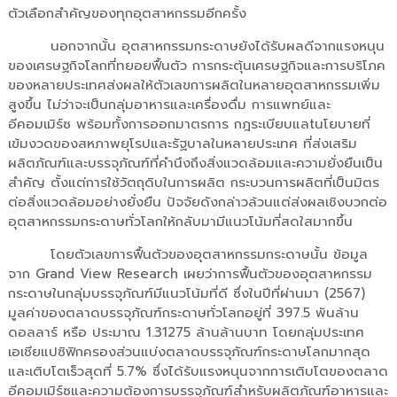
ตัวเลือกสำคัญของทุกอุตสาหกรรมอีกครั้ง
นอกจากนั้น อุตสาหกรรมกระดาษยังได้รับผลดีจากแรงหนุน
ของเศรษฐกิจโลกที่ทยอยฟื้นตัว การกระตุ้นเศรษฐกิจและการบริโภค
ของหลายประเทศส่งผลให้ตัวเลขการผลิตในหลายอุตสาหกรรมเพิ่ม
สูงขึ้น ไม่ว่าจะเป็นกลุ่มอาหารและเครื่องดื่ม การแพทย์และ
อีคอมเมิร์ซ พร้อมทั้งการออกมาตรการ กฎระเบียบแลtนโยบายที่
เข้มงวดของสหภาพยุโรปและรัฐบาลในหลายประเทศ ที่ส่งเสริม
ผลิตภัณฑ์และบรรจุภัณฑ์ที่คำนึงถึงสิ่งแวดล้อมและความยั่งยืนเป็น
สำคัญ ตั้งแต่การใช้วัตถุดิบในการผลิต กระบวนการผลิตที่เป็นมิตร
ต่อสิ่งแวดล้อมอย่างยั่งยืน ปัจจัยดังกล่าวล้วนแต่ส่งผลเชิงบวกต่อ
อุตสาหกรรมกระดาษทั่วโลกให้กลับมามีแนวโน้มที่สดใสมากขึ้น
โดยตัวเลขการฟื้นตัวของอุตสาหกรรมกระดาษนั้น ข้อมูล
จาก Grand View Research เผยว่าการฟื้นตัวของอุตสาหกรรม
กระดาษในกลุ่มบรรจุภัณฑ์มีแนวโน้มที่ดี ซึ่งในปีที่ผ่านมา (2567)
มูลค่าของตลาดบรรจุภัณฑ์กระดาษทั่วโลกอยู่ที่ 397.5 พันล้าน
ดอลลาร์ หรือ ประมาณ 1.31275 ล้านล้านบาท โดยกลุ่มประเทศ
เอเชียแปซิฟิกครองส่วนแบ่งตลาดบรรจุภัณฑ์กระดาษโลกมากสุด
และเติบโตเร็วสุดที่ 5.7% ซึ่งได้รับแรงหนุนจากการเติบโตของตลาด
อีคอมเมิร์ซและความต้องการบรรจุภัณฑ์สำหรับผลิตภัณฑ์อาหารและ