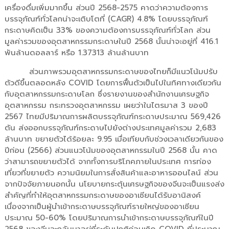
เครื่องดื่มเพิ่มมากขึ้น ส่วนปี 2568-2575 คาดว่าความต้องการ
บรรจุภัณฑ์ทั่วโลกน่าจะเติบโตที่ (CAGR) 4.8% โดยบรรจุภัณฑ์
กระดาษคิดเป็น 33% ของความต้องการบรรจุภัณฑ์ทั่วโลก ส่วน
มูลค่ารวมของอุตสาหกรรมกระดาษในปี 2568 นั้นน่าจะอยู่ที่ 416.1
พันล้านดอลลาร์ หรือ 1.37313 ล้านล้านบาท
ส่วนภาพรวมอุตสาหกรรมกระดาษของไทยก็มีแนวโน้มปรับ
ตัวดีขึ้นตลอดหลัง COVID โดยการฟื้นตัวเป็นไปในทิศทางเดียวกัน
กับอุตสาหกรรมกระดาษโลก ซึ่งรายงานของสำนักงานเศรษฐกิจ
อุตสาหกรรม กระทรวงอุตสาหกรรม เผยว่าในไตรมาส 3 ของปี
2567 ไทยมีปริมาณการผลิตบรรจุภัณฑ์กระดาษประมาณ 569,426
ตัน ส่งออกบรรจุภัณฑ์กระดาษไปยังต่างประเทศมูลค่ารวม 2,683
ล้านบาท ขยายตัวได้ร้อยละ 9.95 เมื่อเทียบกับช่วงเวลาเดียวกันของ
ปีก่อน (2566) ส่วนแนวโน้มของอุตสาหกรรมในปี 2568 นั้น คาด
ว่าสามารถขยายตัวได้ จากทั้งการบริโภคภายในประเทศ การท่อง
เที่ยวที่ขยายตัว ความนิยมในการสั่งสินค้าและอาหารออนไลน์ ส่วน
จากปัจจัยภายนอกนั้น นโยบายกระตุ้นเศรษฐกิจของจีนจะเป็นแรงส่ง
สำคัญที่ทำให้อุตสาหกรรมกระดาษของอาเซียนได้รับอานิสงค์
เนื่องจากเป็นผู้นำเข้ากระดาษบรรจุภัณฑ์รายใหญ่ของอาเซียน
ประมาณ 50-60% โดยปริมาณการนำเข้ากระดาษบรรจุภัณฑ์ในปี