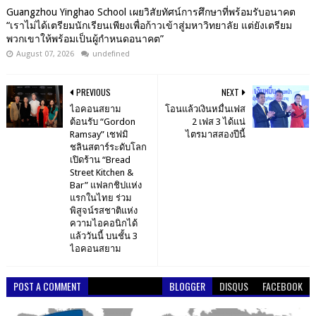
Guangzhou Yinghao School เผยวิสัยทัศน์การศึกษาที่พร้อมรับอนาคต
“เราไม่ได้เตรียมนักเรียนเพียงเพื่อก้าวเข้าสู่มหาวิทยาลัย แต่ยังเตรียม
พวกเขาให้พร้อมเป็นผู้กำหนดอนาคต”
August 07, 2026
undefined
PREVIOUS
NEXT
ไอคอนสยาม
โอนแล้วเงินหมื่นเฟส
ต้อนรับ “Gordon
2 เฟส 3 ได้แน่
Ramsay” เชฟมิ
ไตรมาสสองปีนี้
ชลินสตาร์ระดับโลก
เปิดร้าน “Bread
Street Kitchen &
Bar” แฟลกชิปแห่ง
แรกในไทย ร่วม
พิสูจน์รสชาติแห่ง
ความไอคอนิกได้
แล้ววันนี้ บนชั้น 3
ไอคอนสยาม
POST A COMMENT
BLOGGER
DISQUS
FACEBOOK