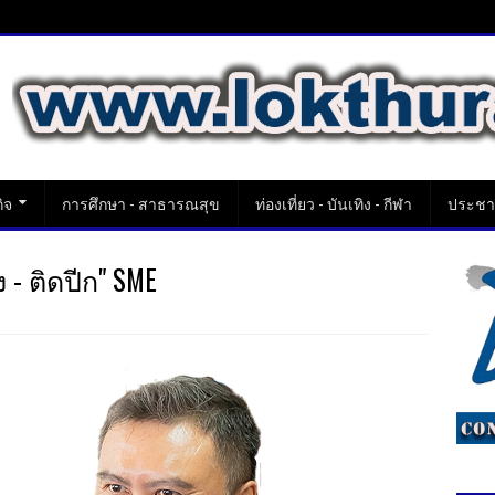
ิจ
การศึกษา - สาธารณสุข
ท่องเที่ยว - บันเทิง - กีฬา
ประชาส
ง - ติดปีก" SME