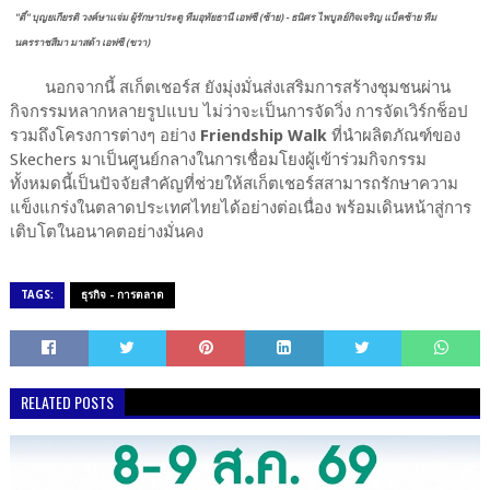
"ตี๋" บุญยเกียรติ วงค์ษาแจ่ม
ผู้รักษาประตู ทีมอุทัยธานี เอฟซี (ซ้าย) - ธนิศร ไพบูลย์กิจเจริญ แบ็คซ้าย ทีม
นครราชสีมา มาสด้า เอฟซี (ขวา)
นอกจากนี้ สเก็ตเชอร์ส ยังมุ่งมั่นส่งเสริมการสร้างชุมชนผ่าน
กิจกรรมหลากหลายรูปแบบ ไม่ว่าจะเป็นการจัดวิ่ง การจัดเวิร์กช็อป
รวมถึงโครงการต่างๆ อย่าง
Friendship Walk
ที่นำผลิตภัณฑ์ของ
Skechers มาเป็นศูนย์กลางในการเชื่อมโยงผู้เข้าร่วมกิจกรรม
ทั้งหมดนี้เป็นปัจจัยสำคัญที่ช่วยให้สเก็ตเชอร์สสามารถรักษาความ
แข็งแกร่งในตลาดประเทศไทยได้อย่างต่อเนื่อง พร้อมเดินหน้าสู่การ
เติบโตในอนาคตอย่างมั่นคง
TAGS:
ธุรกิจ - การตลาด
RELATED POSTS