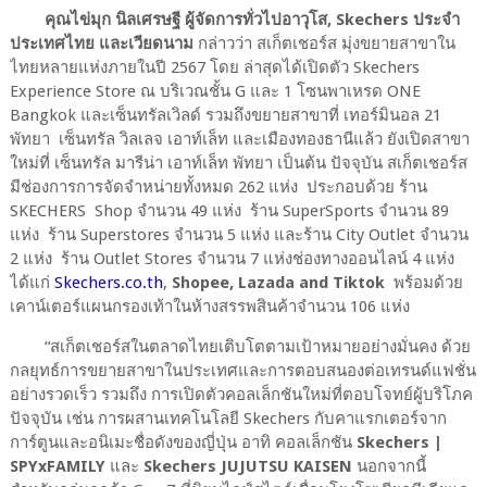
คุณไข่มุก นิลเศรษฐี ผู้จัดการทั่วไปอาวุโส, Skechers ประจำ
ประเทศไทย และเวียดนาม
กล่าวว่า สเก็ตเชอร์ส มุ่งขยายสาขาใน
ไทยหลายแห่งภายในปี 2567 โดย ล่าสุดได้เปิดตัว Skechers
Experience Store ณ บริเวณชั้น G และ 1 โซนพาเหรด ONE
Bangkok และเซ็นทรัลเวิลด์ รวมถึงขยายสาขาที่ เทอร์มินอล 21
พัทยา เซ็นทรัล วิลเลจ เอาท์เล็ท และเมืองทองธานีแล้ว ยังเปิดสาขา
ใหม่ที่ เซ็นทรัล มารีน่า เอาท์เล็ท พัทยา เป็นต้น ปัจจุบัน สเก็ตเชอร์ส
มีช่องการการจัดจำหน่ายทั้งหมด 262 แห่ง ประกอบด้วย ร้าน
SKECHERS Shop จำนวน 49 แห่ง ร้าน SuperSports จำนวน 89
แห่ง ร้าน Superstores จำนวน 5 แห่ง และร้าน City Outlet จำนวน
2 แห่ง ร้าน Outlet Stores จำนวน 7 แห่งช่องทางออนไลน์ 4 แห่ง
ได้แก่
Skechers.co.th
,
Shopee, Lazada and Tiktok
พร้อมด้วย
เคาน์เตอร์แผนกรองเท้าในห้างสรรพสินค้าจำนวน 106 แห่ง
“สเก็ตเชอร์สในตลาดไทยเติบโตตามเป้าหมายอย่างมั่นคง ด้วย
กลยุทธ์การขยายสาขาในประเทศและการตอบสนองต่อเทรนด์แฟชั่น
อย่างรวดเร็ว รวมถึง การเปิดตัวคอลเล็กชันใหม่ที่ตอบโจทย์ผู้บริโภค
ปัจจุบัน เช่น การผสานเทคโนโลยี Skechers กับคาแรกเตอร์จาก
การ์ตูนและอนิเมะชื่อดังของญี่ปุ่น อาทิ คอลเล็กชัน
Skechers |
SPYxFAMILY
และ
Skechers JUJUTSU KAISEN
นอกจากนี้