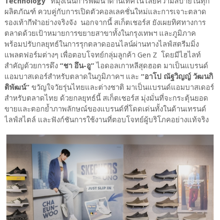
Technology”
ที่มุ่งเน้นการพัฒนาด้านเทคโนโลยีความสบายในทุก
ผลิตภัณฑ์ ควบคู่กับการเปิดตัวคอลเลคชั่นใหม่และการเจาะตลาด
รองเท้ากีฬาอย่างจริงจัง นอกจากนี้ สเก็ตเชอร์ส ยังเผยทิศทางการ
ตลาดด้วยเป้าหมายการขยายสาขาทั้งในกรุงเทพฯ และภูมิภาค
พร้อมปรับกลยุทธ์ในการรุกตลาดออนไลน์ผ่านทางไลฟ์สตรีมมิ่ง
แพลตฟอร์มต่างๆ เพื่อตอบโจทย์กลุ่มลูกค้า Gen Z โดยมีไฮไลท์
สำคัญด้วยการดึง
“ชา อึน-อู”
ไอดอลเกาหลีสุดฮอต มาเป็นแบรนด์
แอมบาสเดอร์สำหรับตลาดในภูมิภาคฯ และ
“อาโป ณัฐวิญญ์ วัฒนกิ
ติพัฒน์”
ขวัญใจวัยรุ่นไทยและต่างชาติ มาเป็นแบรนด์แอมบาสเดอร์
สำหรับตลาดไทย ด้วยกลยุทธ์นี้ สเก็ตเชอร์ส มุ่งมั่นที่จะกระตุ้นยอด
ขายและตอกย้ำภาพลักษณ์ของแบรนด์ที่โดดเด่นทั้งในด้านเทรนด์
ไลฟ์สไตล์ และฟังก์ชันการใช้งานที่ตอบโจทย์ผู้บริโภคอย่างแท้จริง