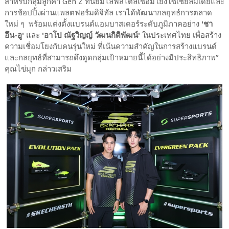
สำหรับกลุ่มลูกค้า Gen Z ที่นิยมไลฟ์สไตล์เชื่อมโยงโซเชียลมีเดียและ
การช้อปปิ้งผ่านแพลตฟอร์มดิจิทัล เราได้พัฒนากลยุทธ์การตลาด
ใหม่ ๆ พร้อมแต่งตั้งแบรนด์แอมบาสเดอร์ระดับภูมิภาคอย่าง
'ชา
อึน-อู'
และ
'อาโป ณัฐวิญญ์ วัฒนกิติพัฒน์'
ในประเทศไทย เพื่อสร้าง
ความเชื่อมโยงกับคนรุ่นใหม่ ที่เน้นความสำคัญในการสร้างแบรนด์
และกลยุทธ์ที่สามารถดึงดูดกลุ่มเป้าหมายนี้ได้อย่างมีประสิทธิภาพ”
คุณไข่มุก กล่าวเสริม