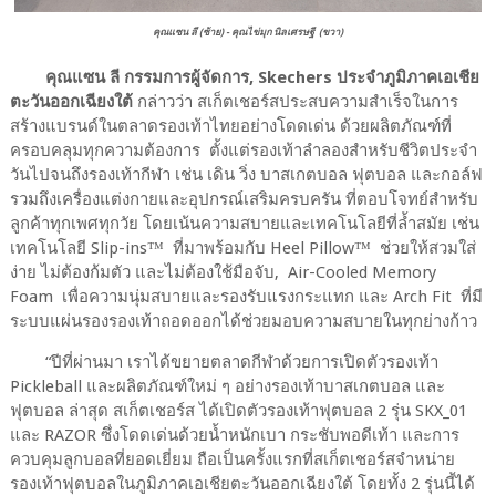
คุณแซน ลี (ซ้าย) -
คุณไข่มุก นิลเศรษฐี (ขวา)
คุณแซน ลี กรรมการผู้จัดการ, Skechers ประจำภูมิภาคเอเชีย
ตะวันออกเฉียงใต้
กล่าวว่า สเก็ตเชอร์สประสบความสำเร็จในการ
สร้างแบรนด์ในตลาดรองเท้าไทยอย่างโดดเด่น ด้วยผลิตภัณฑ์ที่
ครอบคลุมทุกความต้องการ ตั้งแต่รองเท้าลำลองสำหรับชีวิตประจำ
วันไปจนถึงรองเท้ากีฬา เช่น เดิน วิ่ง บาสเกตบอล ฟุตบอล และกอล์ฟ
รวมถึงเครื่องแต่งกายและอุปกรณ์เสริมครบครัน ที่ตอบโจทย์สำหรับ
ลูกค้าทุกเพศทุกวัย โดยเน้นความสบายและเทคโนโลยีที่ล้ำสมัย เช่น
เทคโนโลยี Slip-ins™ ที่มาพร้อมกับ Heel Pillow™ ช่วยให้สวมใส่
ง่าย ไม่ต้องก้มตัว และไม่ต้องใช้มือจับ, Air-Cooled Memory
Foam เพื่อความนุ่มสบายและรองรับแรงกระแทก และ Arch Fit ที่มี
ระบบแผ่นรองรองเท้าถอดออกได้ช่วยมอบความสบายในทุกย่างก้าว
“ปีที่ผ่านมา เราได้ขยายตลาดกีฬาด้วยการเปิดตัวรองเท้า
Pickleball และผลิตภัณฑ์ใหม่ ๆ อย่างรองเท้าบาสเกตบอล และ
ฟุตบอล ล่าสุด สเก็ตเชอร์ส ได้เปิดตัวรองเท้าฟุตบอล 2 รุ่น SKX_01
และ RAZOR ซึ่งโดดเด่นด้วยน้ำหนักเบา กระชับพอดีเท้า และการ
ควบคุมลูกบอลที่ยอดเยี่ยม ถือเป็นครั้งแรกที่สเก็ตเชอร์สจำหน่าย
รองเท้าฟุตบอลในภูมิภาคเอเชียตะวันออกเฉียงใต้ โดยทั้ง 2 รุ่นนี้ได้