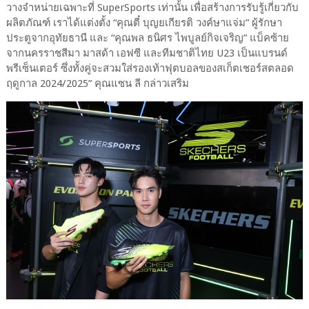
วางจำหน่ายเฉพาะที่ SuperSports เท่านั้น เพื่อสร้างการรับรู้เกี่ยวกับ
ผลิตภัณฑ์ เราได้แต่งตั้ง “คุณตี๋ บุญยเกียรติ วงค์ษาแจ่ม” ผู้รักษา
ประตูจากอุทัยธานี และ “คุณพล ธนิศร ไพบูลย์กิจเจริญ” แบ็คซ้าย
จากนครราชสีมา มาสด้า เอฟซี และทีมชาติไทย U23 เป็นแบรนด์
พรีเซ็นเตอร์ ซึ่งทั้งคู่จะสวมใส่รองเท้าฟุตบอลของสเก็ตเชอร์สตลอด
ฤดูกาล 2024/2025” คุณแซน ลี กล่าวเสริม