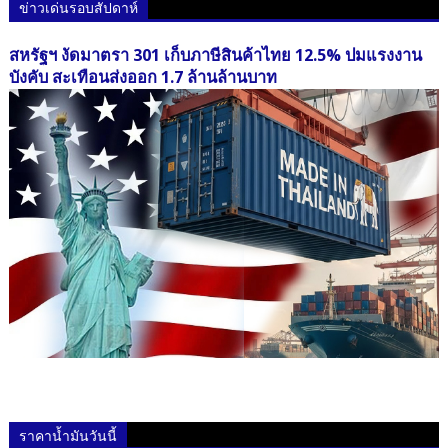
ข่าวเด่นรอบสัปดาห์
สหรัฐฯ งัดมาตรา 301 เก็บภาษีสินค้าไทย 12.5% ปมแรงงาน
บังคับ สะเทือนส่งออก 1.7 ล้านล้านบาท
ราคาน้ำมันวันนี้