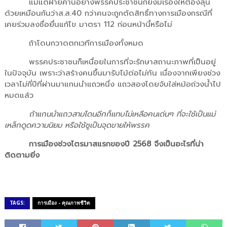
แม้แต่ฝ่ายค้านอย่างพรรคประชาชนก็ยังมีเรื่องให้ต้องลุ้น
ด้วยเหมือนกันว่าส.ส.40 กว่าคนจะถูกตัดสิทธิ์ทางการเมืองกรณีที่
เคยร่วมลงชื่อยื่นแก้ไข มาตรา 112 ก่อนหน้านี้หรือไม่
ถ้าโดนกวาดตกเวทีการเมืองทั้งหมด
พรรคประชาชนก็เหนื่อยในการที่จะรักษาสถานะภาพที่เป็นอยู่
ในปัจจุบัน เพราะว่าสร้างคนขึ้นมารับไม้ต่อไม่ทัน เนื่องจากเพียงช่วง
เวลาไม่กี่ปีที่ผ่านมาแกนนำแถวหนึ่ง แถวสองโดยจับใส่หม้อถ่วงน้ำไป
หมดแล้ว
ถ้าแกนนำแถวสามโดนอีกก็แทบไม่เหลือคนเด่นๆ ที่จะใช้เป็นแม่
เหล็กดูดความนิยม หรือใช้ชูเป็นจุดขายให้พรรค
การเมืองช่วงไตรมาสแรกของปี 2568 จึงเป็นอะไรที่น่า
ติดตามยิ่ง
TAGS:
การเมือง - คุณภาพชีวิต