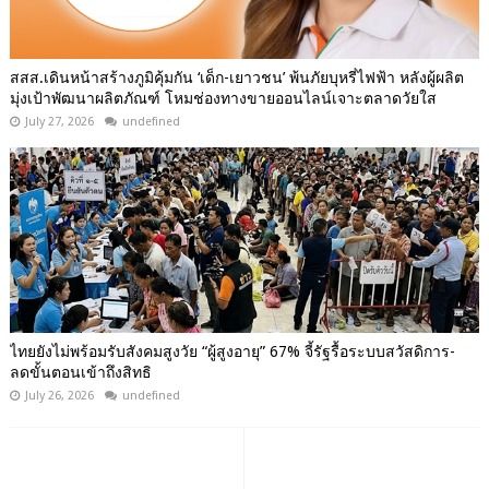
สสส.เดินหน้าสร้างภูมิคุ้มกัน ‘เด็ก-เยาวชน’ พ้นภัยบุหรี่ไฟฟ้า หลังผู้ผลิต
มุ่งเป้าพัฒนาผลิตภัณฑ์ โหมช่องทางขายออนไลน์เจาะตลาดวัยใส
July 27, 2026
undefined
ไทยยังไม่พร้อมรับสังคมสูงวัย “ผู้สูงอายุ” 67% จี้รัฐรื้อระบบสวัสดิการ-
ลดขั้นตอนเข้าถึงสิทธิ
July 26, 2026
undefined