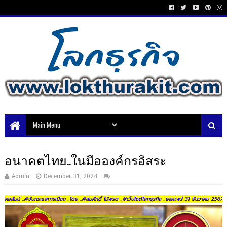
อนาคตไทย..ในมือองค์กรอิสระ
Admin
December 31, 2024
คอลัมน์ ..#จับกระแสการเมือง ..โดย ..#สมศักดิ์ ไม้พรต ..#เว็บไซต์โลกธุรกิจ ..เผยแพร่ 31 ธันวาคม 2567