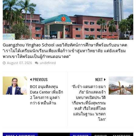
Guangzhou Yinghao School เผยวิสัยทัศน์การศึกษาที่พร้อมรับอนาคต
“เราไม่ได้เตรียมนักเรียนเพียงเพื่อก้าวเข้าสู่มหาวิทยาลัย แต่ยังเตรียม
พวกเขาให้พร้อมเป็นผู้กำหนดอนาคต”
August 07, 2026
undefined
PREVIOUS
NEXT
BOI อนุมติลงทุน
‘จ๊ะจ๋า-แดนดาว ยมา
Data Center เพิ่มอีก
ภัย’ นักแสดงเจ้า
2 โครงการ มูลค่า
บทบาทเปิดประวัติ
กว่า 6 หมื่นล้าน
‘เรือพระที่นั่งสุพรรณ
หงส์’ เรือไทยที่โลด
แล่นในฐานะ ‘มรดก
โลก’