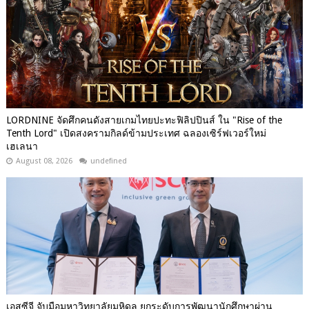
LORDNINE จัดศึกคนดังสายเกมไทยปะทะฟิลิปปินส์ ใน "Rise of the
Tenth Lord" เปิดสงครามกิลด์ข้ามประเทศ ฉลองเซิร์ฟเวอร์ใหม่
เฮเลนา
August 08, 2026
undefined
เอสซีจี จับมือมหาวิทยาลัยมหิดล ยกระดับการพัฒนานักศึกษาผ่าน