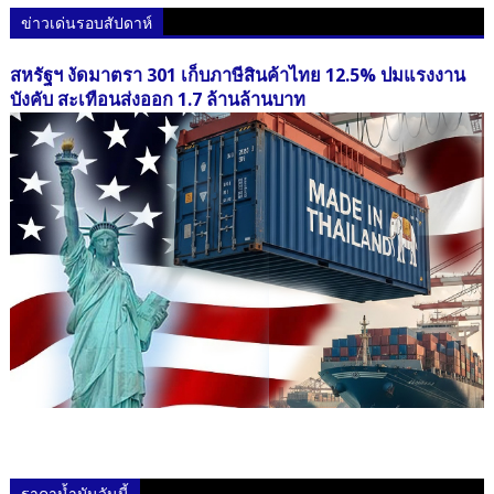
ข่าวเด่นรอบสัปดาห์
สหรัฐฯ งัดมาตรา 301 เก็บภาษีสินค้าไทย 12.5% ปมแรงงาน
บังคับ สะเทือนส่งออก 1.7 ล้านล้านบาท
ราคาน้ำมันวันนี้