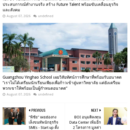
ประสบการณ์ทำงานจริง สร้าง Future Talent พร้อมขับเคลื่อนธุรกิจ
และสังคม
August 07, 2026
undefined
Guangzhou Yinghao School เผยวิสัยทัศน์การศึกษาที่พร้อมรับอนาคต
“เราไม่ได้เตรียมนักเรียนเพียงเพื่อก้าวเข้าสู่มหาวิทยาลัย แต่ยังเตรียม
พวกเขาให้พร้อมเป็นผู้กำหนดอนาคต”
August 07, 2026
undefined
PREVIOUS
NEXT
"พิชัย" เผยฮ่องกง
BOI อนุมติลงทุน
เล็งขนทัพนักธุรกิจ
Data Center เพิ่มอีก
SMEs - Start up ตั้ง
2 โครงการ มูลค่า