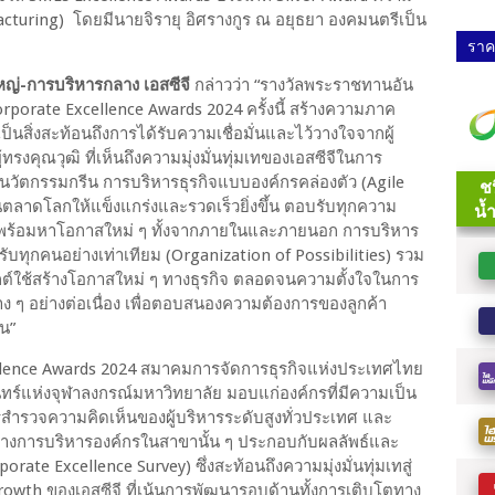
turing) โดยมีนายจิรายุ อิศรางกูร ณ อยุธยา องคมนตรีเป็น
ราคา
ใหญ่-การบริหารกลาง เอสซีจี
กล่าวว่า “รางวัลพระราชทานอัน
Corporate Excellence Awards 2024 ครั้งนี้ สร้างความภาค
ะเป็นสิ่งสะท้อนถึงการได้รับความเชื่อมั่นและไว้วางใจจากผู้
งคุณวุฒิ ที่เห็นถึงความมุ่งมั่นทุ่มเทของเอสซีจีในการ
นนวัตกรรมกรีน การบริหารธุรกิจแบบองค์กรคล่องตัว (Agile
นตลาดโลกให้แข็งแกร่งและรวดเร็วยิ่งขึ้น ตอบรับทุกความ
 พร้อมหาโอกาสใหม่ ๆ ทั้งจากภายในและภายนอก การบริหาร
รับทุกคนอย่างเท่าเทียม (Organization of Possibilities) รวม
กต์ใช้สร้างโอกาสใหม่ ๆ ทางธุรกิจ ตลอดจนความตั้งใจในการ
ง ๆ อย่างต่อเนื่อง เพื่อตอบสนองความต้องการของลูกค้า
ัน”
lence Awards 2024 สมาคมการจัดการธุรกิจแห่งประเทศไทย
ทร์แห่งจุฬาลงกรณ์มหาวิทยาลัย มอบแก่องค์กรที่มีความเป็น
สำรวจความคิดเห็นของผู้บริหารระดับสูงทั่วประเทศ และ
างการบริหารองค์กรในสาขานั้น ๆ ประกอบกับผลลัพธ์และ
te Excellence Survey) ซึ่งสะท้อนถึงความมุ่งมั่นทุ่มเทสู่
owth ของเอสซีจี ที่เน้นการพัฒนารอบด้านทั้งการเติบโตทาง