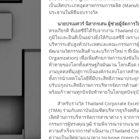
เป็นเลิศประเภทอุตสาหกรรมการผลิต (Manufac
ประธานในพิธีมอบรางวัล
นายปรเมศวร์ นิสากรเสน ผู้ช่วยผู้จัดการ
ทรงเกียรติ ที่เอสซีจีได้รับจากงาน Thailand 
ภูมิใจและยินดีเป็นอย่างยิ่งให้กับเอสซีจี เพรา
บริหารระดับสูงทั่วประเทศและคณะกรรมการผู้ทร
พัฒนานวัตกรรมสินค้าและบริการใหม่ ๆ ที่เน้
Organization) เพื่อเพิ่มศักยภาพการแข่งขันใ
ท้าทายของโลกทั้งเศรษฐกิจผันผวน โลกเดือด
งานบุคคลที่มุ่งสู่การเป็นองค์กรแห่งโอกาสสำห
ทั้งการนำเทคโนโลยีที่มีประสิทธิภาพมาประยุ
ปรับปรุงประสิทธิภาพการบริหารจัดการด้านต่า
พร้อมก้าวผ่านทุกปัจจัยท้าทายในโลกยุคปัจจุบ
สำหรับรางวัล Thailand Corporate Excel
(TMA) ร่วมกับสถาบันบัณฑิตบริหารธุรกิจศศิน
เลิศด้านการบริหารจัดการสาขาต่าง ๆ จากการ
กรรมการผู้ทรงคุณวุฒิ ร่วมพิจารณาจากแนวท
ความสำเร็จจากการดำเนินงาน (Thailand Corpora
ความเป็นเลิศตามแนวทาง Inclusive Green Gr