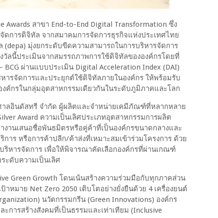
 Awards สาขา End-to-End Digital Transformation ซึ่ง
ารจัดการดิจิทัล จากสมาคมการจัดการธุรกิจแห่งประเทศไทย
ทัล (depa) มุ่งยกระดับขีดความสามารถในการบริหารจัดการ
งวัลนี้ประเมินจากสมรรถภาพการใช้ดิจิทัลขององค์กรโดยที่
 BCG ผ่านแบบประเมิน Digital Acceleration Index (DAI)
ริหารจัดการและประยุกต์ใช้ดิจิทัลภายในองค์กร ให้พร้อมรับ
องค์กรในกลุ่มอุตสาหกรรมเดียวกันในระดับภูมิภาคและโลก
ลอินดัสทรี จำกัด ผู้ผลิตและจำหน่ายเคมีภัณฑ์ที่หลากหลาย
 Silver Award ความเป็นเลิศประเภทอุตสาหกรรมการผลิต
ำงานเสนอชื่อพันธมิตรหรือคู่ค้าที่เป็นองค์กรขนาดกลางและ
ิการ หรือการค้าปลีก/ค้าส่งที่เหมาะสมเข้าร่วมโครงการ ด้วย
ิหารจัดการ เพื่อให้พิจารณาคัดเลือกองค์กรที่ผ่านเกณฑ์
ระดับความเป็นเลิศ
ive Green Growth โดนเน้นสร้างความร่วมมือกับทุกภาคส่วน
ู่เป้าหมาย Net Zero 2050 เติบโตอย่างยั่งยืนด้วย 4 เครื่องยนต์
 Organization) นวัตกรรมกรีน (Green Innovations) องค์กร
และการสร้างสังคมที่เป็นธรรมและเท่าเทียม (Inclusive