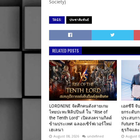
Society)
TAGS:
ประชาสัมพันธ์
RELATED POSTS
LORDNINE จัดศึกคนดังสายเกม
เอสซีจี จ
ไทยปะทะฟิลิปปินส์ ใน "Rise of
ยกระดับก
the Tenth Lord" เปิดสงครามกิลด์
ประสบการ
ข้ามประเทศ ฉลองเซิร์ฟเวอร์ใหม่
Future Ta
เฮเลนา
ธุรกิจและ
August 08, 2026
undefined
August 0