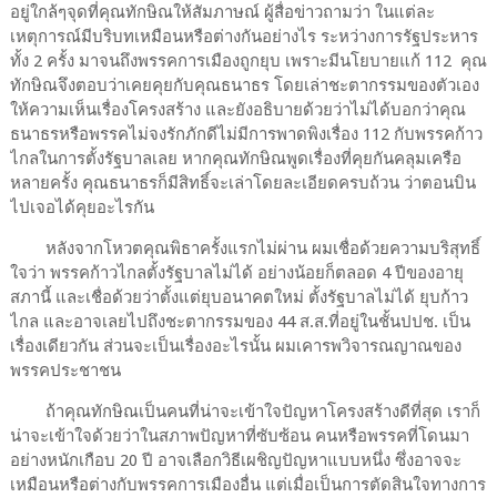
อยู่ใกล้ๆจุดที่คุณทักษิณให้สัมภาษณ์ ผู้สื่อข่าวถามว่า ในแต่ละ
เหตุการณ์มีบริบทเหมือนหรือต่างกันอย่างไร ระหว่างการรัฐประหาร
ทั้ง 2 ครั้ง มาจนถึงพรรคการเมืองถูกยุบ เพราะมีนโยบายแก้ 112
คุณ
ทักษิณจึงตอบว่าเคยคุยกับคุณธนาธร โดยเล่าชะตากรรมของตัวเอง
ให้ความเห็นเรื่องโครงสร้าง และยังอธิบายด้วยว่าไม่ได้บอกว่าคุณ
ธนาธรหรือพรรคไม่จงรักภักดีไม่มีการพาดพิงเรื่อง 112 กับพรรคก้าว
ไกลในการตั้งรัฐบาลเลย หากคุณทักษิณพูดเรื่องที่คุยกันคลุมเครือ
หลายครั้ง คุณธนาธรก็มีสิทธิ์จะเล่าโดยละเอียดครบถ้วน ว่าตอนบิน
ไปเจอได้คุยอะไรกัน
หลังจากโหวตคุณพิธาครั้งแรกไม่ผ่าน ผมเชื่อด้วยความบริสุทธิ์
ใจว่า พรรคก้าวไกลตั้งรัฐบาลไม่ได้ อย่างน้อยก็ตลอด 4 ปีของอายุ
สภานี้ และเชื่อด้วยว่าตั้งแต่ยุบอนาคตใหม่ ตั้งรัฐบาลไม่ได้ ยุบก้าว
ไกล และอาจเลยไปถึงชะตากรรมของ 44 ส.ส.ที่อยู่ในชั้นปปช. เป็น
เรื่องเดียวกัน ส่วนจะเป็นเรื่องอะไรนั้น ผมเคารพวิจารณญาณของ
พรรคประชาชน
ถ้าคุณทักษิณเป็นคนที่น่าจะเข้าใจปัญหาโครงสร้างดีที่สุด เราก็
น่าจะเข้าใจด้วยว่าในสภาพปัญหาที่ซับซ้อน คนหรือพรรคที่โดนมา
อย่างหนักเกือบ 20 ปี อาจเลือกวิธีเผชิญปัญหาแบบหนึ่ง ซึ่งอาจจะ
เหมือนหรือต่างกับพรรคการเมืองอื่น แต่เมื่อเป็นการตัดสินใจทางการ