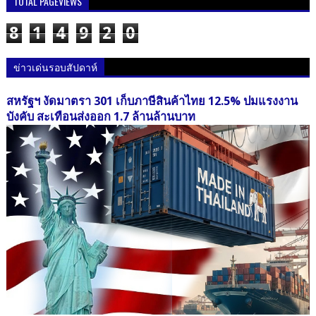
TOTAL PAGEVIEWS
8
1
4
9
2
0
ข่าวเด่นรอบสัปดาห์
สหรัฐฯ งัดมาตรา 301 เก็บภาษีสินค้าไทย 12.5% ปมแรงงาน
บังคับ สะเทือนส่งออก 1.7 ล้านล้านบาท