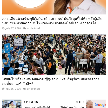
สสส.เดินหน้าสร้างภูมิคุ้มกัน ‘เด็ก-เยาวชน’ พ้นภัยบุหรี่ไฟฟ้า หลังผู้ผลิต
มุ่งเป้าพัฒนาผลิตภัณฑ์ โหมช่องทางขายออนไลน์เจาะตลาดวัยใส
July 27, 2026
undefined
ไทยยังไม่พร้อมรับสังคมสูงวัย “ผู้สูงอายุ” 67% จี้รัฐรื้อระบบสวัสดิการ-
ลดขั้นตอนเข้าถึงสิทธิ
July 26, 2026
undefined
PREVIOUS
NEXT
“ศุภมาส” ผลักดันใช้
“พิชัย” ถก Google