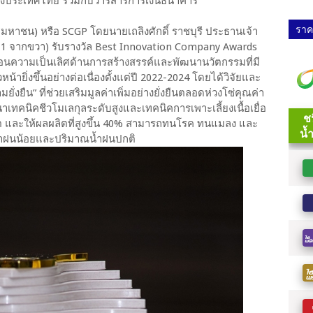
่งประเทศไทย ร่วมกับวารสารการเงินธนาคาร
ราคา
 (มหาชน) หรือ SCGP โดยนายเถลิงศักดิ์ ราชบุรี ประธานเจ้า
ที่ 1 จากขวา) รับรางวัล Best Innovation Company Awards
อนความเป็นเลิศด้านการสร้างสรรค์และพัฒนานวัตกรรมที่มี
ายิ่งขึ้นอย่างต่อเนื่องตั้งแต่ปี 2022-2024 โดยได้วิจัยและ
ั่งยืน” ที่ช่วยเสริมมูลค่าเพิ่มอย่างยั่งยืนตลอดห่วงโซ่คุณค่า
ทคนิคชีวโมเลกุลระดับสูงและเทคนิคการเพาะเลี้ยงเนื้อเยื่อ
ติบโต และให้ผลผลิตที่สูงขึ้น 40% สามารถทนโรค ทนแมลง และ
าณน้ำฝนน้อยและปริมาณน้ำฝนปกติ