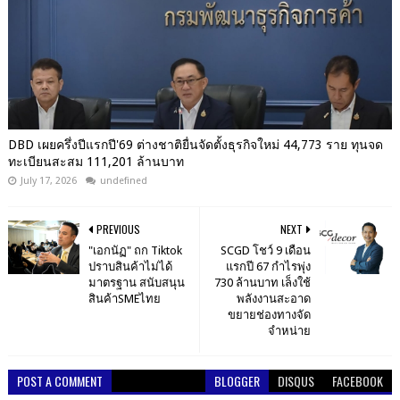
DBD เผยครึ่งปีแรกปี'69 ต่างชาติยื่นจัดตั้งธุรกิจใหม่ 44,773 ราย ทุนจด
ทะเบียนสะสม 111,201 ล้านบาท
July 17, 2026
undefined
PREVIOUS
NEXT
"เอกนัฏ" ถก Tiktok
SCGD โชว์ 9 เดือน
ปราบสินค้าไม่ได้
แรกปี 67 กำไรพุ่ง
มาตรฐาน สนับสนุน
730 ล้านบาท เล็งใช้
สินค้าSMEไทย
พลังงานสะอาด
ขยายช่องทางจัด
จำหน่าย
POST A COMMENT
BLOGGER
DISQUS
FACEBOOK