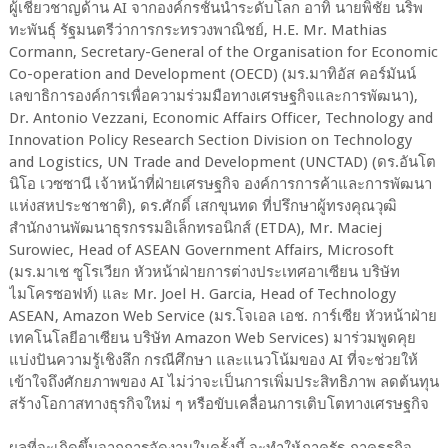
ผู้เชี่ยวชาญด้าน AI จากองค์กรชั้นนำระดับโลก อาทิ นายพิชัย นริพ
ทะพันธุ์ รัฐมนตรีว่าการกระทรวงพาณิชย์, H.E. Mr. Mathias
Cormann, Secretary-General of the Organisation for Economic
Co-operation and Development (OECD) (มร.มาทิอัส คอร์มันน์
เลขาธิการองค์การเพื่อความร่วมมือทางเศรษฐกิจและการพัฒนา),
Dr. Antonio Vezzani, Economic Affairs Officer, Technology and
Innovation Policy Research Section Division on Technology
and Logistics, UN Trade and Development (UNCTAD) (ดร.อันโต
นิโอ เวซซานี เจ้าหน้าที่ฝ่ายเศรษฐกิจ องค์การการค้าและการพัฒนา
แห่งสหประชาชาติ), ดร.ศักดิ์ เสกขุนทด ที่ปรึกษาผู้ทรงคุณวุฒิ
สำนักงานพัฒนาธุรกรรมอิเล็กทรอนิกส์ (ETDA), Mr. Maciej
Surowiec, Head of ASEAN Government Affairs, Microsoft
(มร.มาเช ซูโรเวียก หัวหน้าฝ่ายการต่างประเทศอาเซียน บริษัท
ไมโครซอฟท์) และ Mr. Joel H. Garcia, Head of Technology
ASEAN, Amazon Web Service (มร.โจเอล เอช. การ์เซีย หัวหน้าฝ่าย
เทคโนโลยีอาเซียน บริษัท Amazon Web Services) มาร่วมพูดคุย
แบ่งปันความรู้เชิงลึก กรณีศึกษา และแนวโน้มของ AI ที่จะช่วยให้
เข้าใจถึงศักยภาพของ AI ไม่ว่าจะเป็นการเพิ่มประสิทธิภาพ ลดต้นทุน
สร้างโอกาสทางธุรกิจใหม่ ๆ หรือขับเคลื่อนการเติบโตทางเศรษฐกิจ