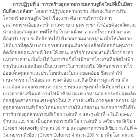
การปฏิรูปที่ 3 “การสร้างอุตสาหกรรมเศรษฐกิจใหม่ที่เป็นมิตร
กับสิ่งแวดล้อม”
โดยการปฏิรูปอุตสาหกรรม เพื่อรองรับการปรับ
โครงสร้างเศรษฐกิจใหม่ เรื่องแรก คือ การบริหารจัดการ
อุตสาหกรรมอ้อยและน้ำตาลทราย เกษตรกรชาวไร่อ้อยต้องผลิตและ
นำส่งอ้อยสดคุณภาพดีให้กับโรงงานน้ำตาล และโรงงานน้ำตาลจะ
ต้องปรับปรุงประสิทธิภาพได้ปริมาณตามมาตรฐาน เพื่อให้เกิดราย
ได้ที่มากที่สุดกับระบบ การสนับสนุนเงินช่วยเหลือเพื่อลดต้นทุนการ
ตัดอ้อยสดคุณภาพดี โดยให้ สอน. หารือกับหน่วยงานที่เกี่ยวข้องหา
แนวทางความเป็นไปได้ในการรับซื้อไฟฟ้าจากโรงงานที่ผลิตไฟฟ้า
จากใบและยอดอ้อย เป็นแนวทางในการส่งเสริมให้เกษตรกรชาวไร่
อ้อยเห็นคุณค่าและประโยชน์ของใบและยอดอ้อย ซึ่งจะทำให้
เกษตรกรชาวไร่อ้อยลดการเผาอ้อย และถือเป็นการดูแลรักษาสิ่ง
แวดล้อม ลดผลกระทบจากประชาชนและชุมชนใกล้เคียง พร้อมวาง
แนวทางส่งเสริมพลังงานไฟฟ้าชีวมวลและเอทานอล ยกระดับผลผลิต
อ้อยสู่อุตสาหกรรมเศรษฐกิจใหม่ 2) การส่งเสริมภาคอุตสาหกรรม มุ่ง
สู่อุตสาหกรรมสีเขียว โดยมอบรางวัลให้แก่สถานประกอบการที่ได้รับ
การรับรองอุตสาหกรรมสีเขียว ระดับที่ 4 และระดับที่ 5 ในปี 66-67
จำนวน 325 ราย เป็นอุตสาหกรรมสีเขียว ระดับที่ 5 เครือข่าย สีเขียว
(Green Network) จำนวน 36 ราย และอุตสาหกรรมสีเขียว ระดับที่ 4
วัฒนธรรมสีเขียว (Green Culture) จำนวน 289 ราย เพิ่มโอกาสและ