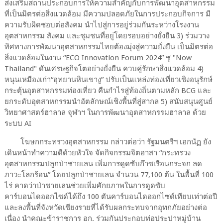
ส่งเสริมสถานประกอบการให้ความสำคัญกับการพัฒนาอุตสาหกรรม
ที่เป็นมิตรต่อสิ่งแวดล้อม มีความปลอดภัยในการประกอบกิจการ มี
ความรับผิดชอบต่อสังคม นำไปสู่การอยู่ร่วมกันระหว่างโรงงาน
อุตสาหกรรม สังคม และชุมชนที่อยู่โดยรอบอย่างยั่งยืน 3) ร่วมวาง
ทิศทางการพัฒนาอุตสาหกรรมไทยต้องมุ่งสู่ความยั่งยืน เป็นมิตรต่อ
สิ่งแวดล้อมในงาน “ECO Innovation Forum 2024” ชู "Now
Thailand" ดันเศรษฐกิจโตอย่างยั่งยืน ควบคู่รักษาสิ่งแวดล้อม 4)
หนุนเหมืองเก่า“อุทยานหินเขางู” ปรับเป็นแหล่งท่องเที่ยวเชิงอนุรักษ์
กระตุ้นอุตสาหกรรมท่องเที่ยว คืนกำไรสู่ท้องถิ่นตามหลัก BCG และ
ยกระดับอุตสาหกรรมนำอัตลักษณ์เชิงพื้นที่สู่สากล 5) สนับสนุนศูนย์
วิทยาศาสตร์ฮาลาล จุฬาฯ ในการพัฒนาอุตสาหกรรมฮาลาล ด้วย
ระบบ AI
โฆษกกระทรวงอุตสาหกรรม กล่าวต่อว่า รัฐมนตรีฯ เอกนัฏ ยัง
เดินหน้าทำความดีด้วยหัวใจ จัดกิจกรรมจิตอาสา “กระทรวง
อุตสาหกรรมปลูกป่าชายเลน เพิ่มการดูดซับก๊าซเรือนกระจก ลด
ภาวะโลกร้อน” โดยปลูกป่าชายเลน จำนวน 77,100 ต้น ในพื้นที่ 100
ไร่ คาดว่าป่าชายเลนช่วยเพิ่มศักยภาพในการดูดซับ
คาร์บอนไดออกไซด์ได้ถึง 100 ตันคาร์บอนไดออกไซด์เทียบเท่าต่อปี
และลงพื้นที่จังหวัดเชียงรายที่ได้รับผลกระทบจากอุทกภัยอย่างต่อ
เนื่อง นำคณะข้าราชการ อก. ร่วมกันประกอบท่อประปาหมู่บ้าน