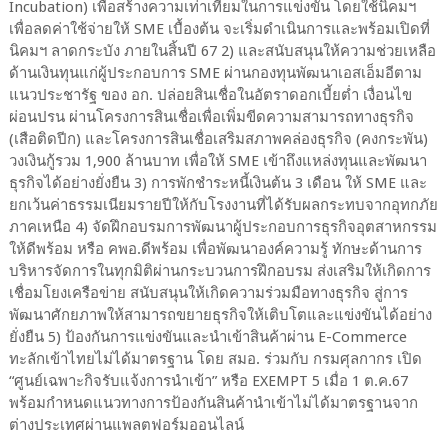
Incubation) เพื่อสร้างความเท่าเทียมในการแข่งขัน โดยใช้นิคมฯ
เพื่อลดค่าใช้จ่ายให้ SME เบื้องต้น จะเริ่มดำเนินการและพร้อมเปิดที่
นิคมฯ ลาดกระบัง ภายในสิ้นปี 67 2) และสนับสนุนให้ความช่วยเหลือ
ด้านเงินทุนแก่ผู้ประกอบการ SME ผ่านกองทุนพัฒนาเอสเอ็มอีตาม
แนวประชารัฐ ของ อก. ปล่อยสินเชื่อในอัตราดอกเบี้ยต่ำ เงื่อนไข
ผ่อนปรน ผ่านโครงการสินเชื่อเพื่อเพิ่มขีดความสามารถทางธุรกิจ
(เสือติดปีก) และโครงการสินเชื่อเสริมสภาพคล่องธุรกิจ (คงกระพัน)
วงเงินกู้รวม 1,900 ล้านบาท เพื่อให้ SME เข้าถึงแหล่งทุนและพัฒนา
ธุรกิจได้อย่างยั่งยืน 3) การพักชำระหนี้เงินต้น 3 เดือน ให้ SME และ
ยกเว้นค่าธรรมเนียมรายปีให้กับโรงงานที่ได้รับผลกระทบจากอุทกภัย
ภาคเหนือ 4) จัดฝึกอบรมการพัฒนาผู้ประกอบการธุรกิจอุตสาหกรรม
ให้ดีพร้อม หรือ คพอ.ดีพร้อม เพื่อพัฒนาองค์ความรู้ ทักษะด้านการ
บริหารจัดการในทุกมิติผ่านกระบวนการฝึกอบรม ส่งเสริมให้เกิดการ
เชื่อมโยงเครือข่าย สนับสนุนให้เกิดความร่วมมือทางธุรกิจ สู่การ
พัฒนาศักยภาพให้สามารถขยายธุรกิจให้เติบโตและแข่งขันได้อย่าง
ยั่งยืน 5) ป้องกันการแข่งขันและนำเข้าสินค้าผ่าน E-Commerce
ทะลักเข้าไทยไม่ได้มาตรฐาน โดย สมอ. ร่วมกับ กรมศุลกากร เปิด
“ศูนย์เฉพาะกิจรับแจ้งการนำเข้า” หรือ EXEMPT 5 เมื่อ 1 ต.ค.67
พร้อมกำหนดแนวทางการป้องกันสินค้านำเข้าไม่ได้มาตรฐานจาก
ต่างประเทศผ่านแพลตฟอร์มออนไลน์